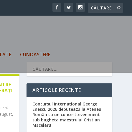
TATE
CUNOAȘTERE
ÎNTRE
ARTICOLE RECENTE
ERAȚI
Concursul Internațional George
nizat
Enescu 2026 debutează la Ateneul
august,
Român cu un concert-eveniment
sub bagheta maestrului Cristian
Măcelaru