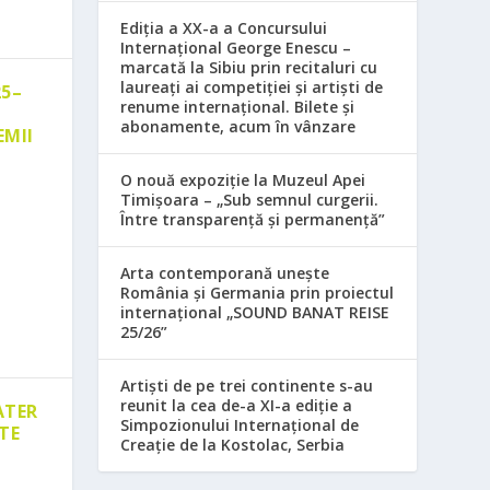
Ediția a XX-a a Concursului
Internațional George Enescu –
marcată la Sibiu prin recitaluri cu
laureați ai competiției și artiști de
25–
renume internațional. Bilete și
abonamente, acum în vânzare
EMII
O nouă expoziție la Muzeul Apei
Timișoara – „Sub semnul curgerii.
Între transparență și permanență”
Arta contemporană unește
România și Germania prin proiectul
internațional „SOUND BANAT REISE
25/26”
Artiști de pe trei continente s-au
reunit la cea de-a XI-a ediție a
ATER
Simpozionului Internațional de
TE
Creație de la Kostolac, Serbia