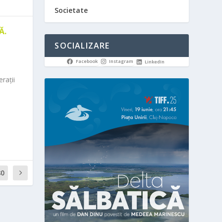
Societate
Ă.
SOCIALIZARE
Facebook
Instagram
LinkedIn
rații
80