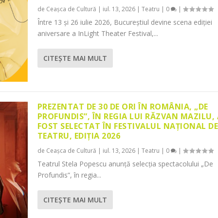
de
Ceașca de Cultură
|
iul. 13, 2026
|
Teatru
|
0
|
Între 13 și 26 iulie 2026, Bucureștiul devine scena ediției
aniversare a InLight Theater Festival,...
CITEŞTE MAI MULT
PREZENTAT DE 30 DE ORI ÎN ROMÂNIA, „DE
PROFUNDIS”, ÎN REGIA LUI RĂZVAN MAZILU,
FOST SELECTAT ÎN FESTIVALUL NAȚIONAL D
TEATRU, EDIȚIA 2026
de
Ceașca de Cultură
|
iul. 13, 2026
|
Teatru
|
0
|
Teatrul Stela Popescu anunță selecția spectacolului „De
Profundis”, în regia...
CITEŞTE MAI MULT