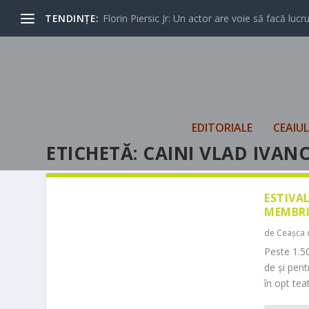
TENDINȚE:
Florin Piersic Jr: Un actor are voie să facă lucrur
EDITORIALE
CEAIU
ETICHETĂ:
CAINI VLAD IVAN
ESTIVA
MEMBRI
de
Ceașca 
Peste 1.50
de și pen
în opt teat