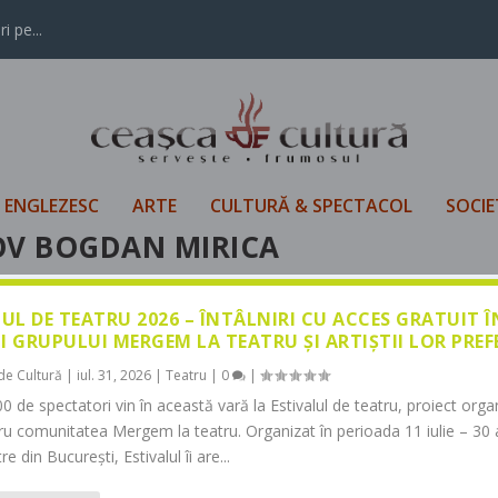
i pe...
L ENGLEZESC
ARTE
CULTURĂ & SPECTACOL
SOCIE
OV BOGDAN MIRICA
LUL DE TEATRU 2026 – ÎNTÂLNIRI CU ACCES GRATUIT 
I GRUPULUI MERGEM LA TEATRU ȘI ARTIȘTII LOR PREF
de Cultură
|
iul. 31, 2026
|
Teatru
|
0
|
0 de spectatori vin în această vară la Estivalul de teatru, proiect orga
tru comunitatea Mergem la teatru. Organizat în perioada 11 iulie – 30 
re din București, Estivalul îi are...