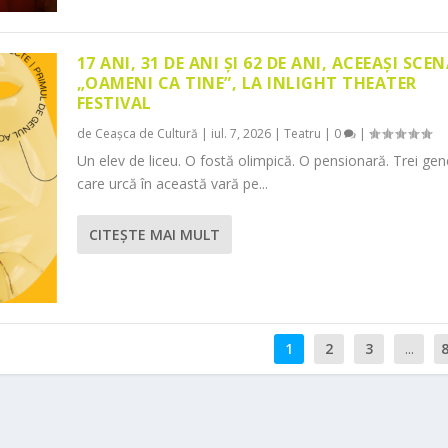
17 ANI, 31 DE ANI ȘI 62 DE ANI, ACEEAȘI SCEN
„OAMENI CA TINE”, LA INLIGHT THEATER
FESTIVAL
de
Ceașca de Cultură
|
iul. 7, 2026
|
Teatru
|
0
|
Un elev de liceu. O fostă olimpică. O pensionară. Trei gene
care urcă în această vară pe...
CITEŞTE MAI MULT
1
2
3
...