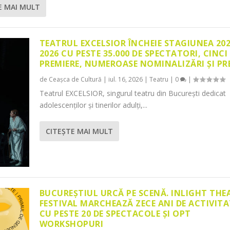
E MAI MULT
TEATRUL EXCELSIOR ÎNCHEIE STAGIUNEA 20
2026 CU PESTE 35.000 DE SPECTATORI, CINCI
PREMIERE, NUMEROASE NOMINALIZĂRI ȘI PR
de
Ceașca de Cultură
|
iul. 16, 2026
|
Teatru
|
0
|
Teatrul EXCELSIOR, singurul teatru din București dedicat
adolescenților și tinerilor adulți,...
CITEŞTE MAI MULT
BUCUREȘTIUL URCĂ PE SCENĂ. INLIGHT THE
FESTIVAL MARCHEAZĂ ZECE ANI DE ACTIVITA
CU PESTE 20 DE SPECTACOLE ȘI OPT
WORKSHOPURI