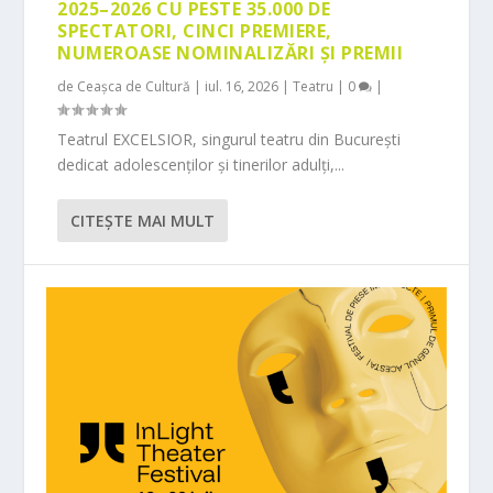
2025–2026 CU PESTE 35.000 DE
SPECTATORI, CINCI PREMIERE,
NUMEROASE NOMINALIZĂRI ȘI PREMII
de
Ceașca de Cultură
|
iul. 16, 2026
|
Teatru
|
0
|
Teatrul EXCELSIOR, singurul teatru din București
dedicat adolescenților și tinerilor adulți,...
CITEŞTE MAI MULT