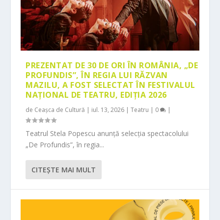
PREZENTAT DE 30 DE ORI ÎN ROMÂNIA, „DE
PROFUNDIS”, ÎN REGIA LUI RĂZVAN
MAZILU, A FOST SELECTAT ÎN FESTIVALUL
NAȚIONAL DE TEATRU, EDIȚIA 2026
de
Ceașca de Cultură
|
iul. 13, 2026
|
Teatru
|
0
|
Teatrul Stela Popescu anunță selecția spectacolului
„De Profundis”, în regia...
CITEŞTE MAI MULT