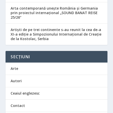
Arta contemporană unește România și Germania
prin proiectul internațional „SOUND BANAT REISE
25/26”
Artiști de pe trei continente s-au reunit la cea de-a
XI-a ediție a Simpozionului Internațional de Creație
de la Kostolac, Serbia
SECȚIUNI
Arte
Autori
Ceaiul englezesc
Contact