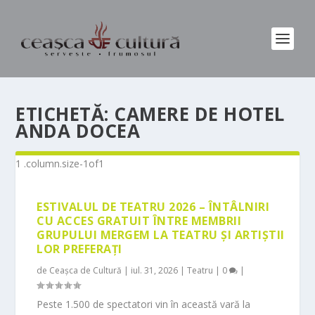
ETICHETĂ:
CAMERE DE HOTEL
ANDA DOCEA
ESTIVALUL DE TEATRU 2026 – ÎNTÂLNIRI
CU ACCES GRATUIT ÎNTRE MEMBRII
GRUPULUI MERGEM LA TEATRU ȘI ARTIȘTII
LOR PREFERAȚI
de
Ceașca de Cultură
|
iul. 31, 2026
|
Teatru
|
0
|
Peste 1.500 de spectatori vin în această vară la