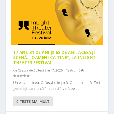
17 ANI, 31 DE ANI ȘI 62 DE ANI, ACEEAȘI
SCENĂ. „OAMENI CA TINE”, LA INLIGHT
THEATER FESTIVAL
de
Ceașca de Cultură
|
iul. 7, 2026
|
Teatru
|
0
|
Un elev de liceu. O fostă olimpică. O pensionară. Trei
generații care urcă în această vară pe...
CITEŞTE MAI MULT