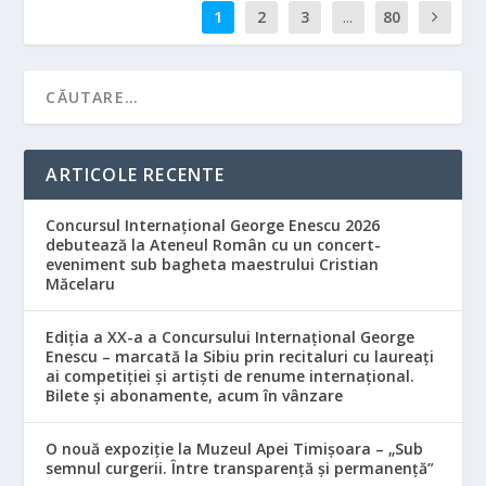
1
2
3
...
80
ARTICOLE RECENTE
Concursul Internațional George Enescu 2026
debutează la Ateneul Român cu un concert-
eveniment sub bagheta maestrului Cristian
Măcelaru
Ediția a XX-a a Concursului Internațional George
Enescu – marcată la Sibiu prin recitaluri cu laureați
ai competiției și artiști de renume internațional.
Bilete și abonamente, acum în vânzare
O nouă expoziție la Muzeul Apei Timișoara – „Sub
semnul curgerii. Între transparență și permanență”