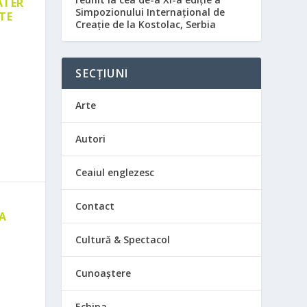
ATER
Simpozionului Internațional de
TE
Creație de la Kostolac, Serbia
SECȚIUNI
Arte
Autori
Ceaiul englezesc
Contact
 A
E
Cultură & Spectacol
Cunoaștere
Echipa