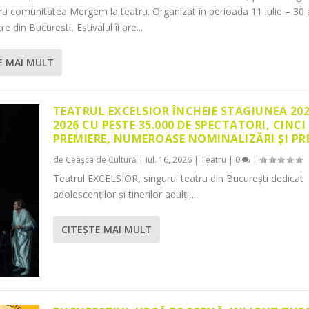
tru comunitatea Mergem la teatru. Organizat în perioada 11 iulie – 30 
re din București, Estivalul îi are...
E MAI MULT
TEATRUL EXCELSIOR ÎNCHEIE STAGIUNEA 20
2026 CU PESTE 35.000 DE SPECTATORI, CINCI
PREMIERE, NUMEROASE NOMINALIZĂRI ȘI PR
de
Ceașca de Cultură
|
iul. 16, 2026
|
Teatru
|
0
|
Teatrul EXCELSIOR, singurul teatru din București dedicat
adolescenților și tinerilor adulți,...
CITEŞTE MAI MULT