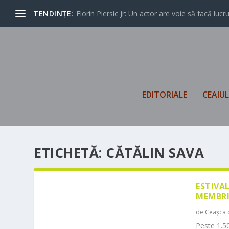
TENDINȚE:
Florin Piersic Jr: Un actor are voie să facă lucrur
EDITORIALE
CEAIU
ETICHETĂ:
CĂTĂLIN SAVA
ESTIVA
MEMBRI
de
Ceașca 
Peste 1.50