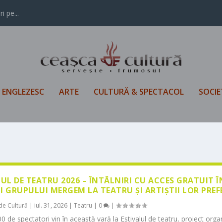
i pe...
L ENGLEZESC
ARTE
CULTURĂ & SPECTACOL
SOCIE
LUL DE TEATRU 2026 – ÎNTÂLNIRI CU ACCES GRATUIT 
I GRUPULUI MERGEM LA TEATRU ȘI ARTIȘTII LOR PREF
de Cultură
|
iul. 31, 2026
|
Teatru
|
0
|
0 de spectatori vin în această vară la Estivalul de teatru, proiect orga