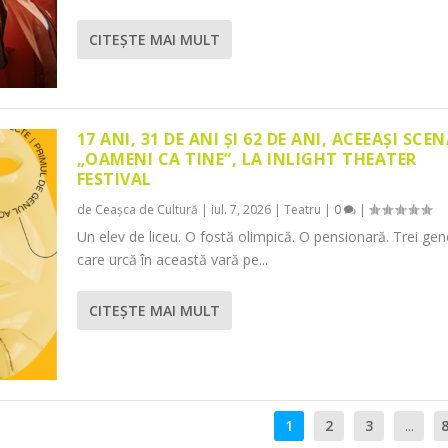
CITEŞTE MAI MULT
17 ANI, 31 DE ANI ȘI 62 DE ANI, ACEEAȘI SCEN
„OAMENI CA TINE”, LA INLIGHT THEATER
FESTIVAL
de
Ceașca de Cultură
|
iul. 7, 2026
|
Teatru
|
0
|
Un elev de liceu. O fostă olimpică. O pensionară. Trei gene
care urcă în această vară pe...
CITEŞTE MAI MULT
1
2
3
...