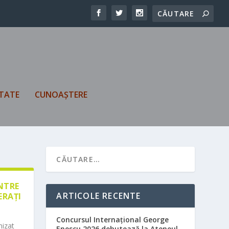
TATE
CUNOAȘTERE
ÎNTRE
ARTICOLE RECENTE
ERAȚI
Concursul Internațional George
nizat
Enescu 2026 debutează la Ateneul