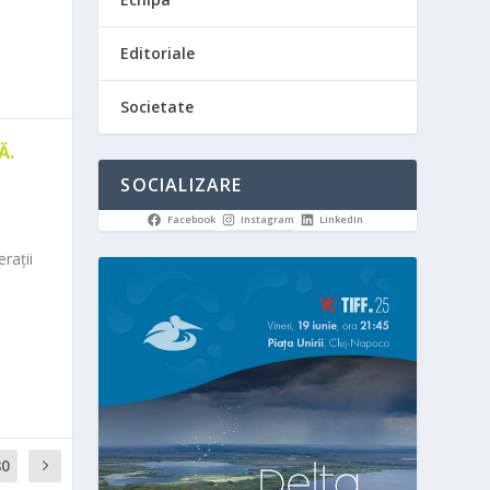
Editoriale
Societate
Ă.
SOCIALIZARE
Facebook
Instagram
LinkedIn
rații
80