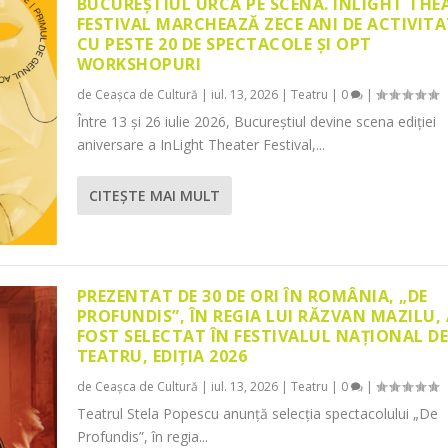
BUCUREȘTIUL URCĂ PE SCENĂ. INLIGHT THE
FESTIVAL MARCHEAZĂ ZECE ANI DE ACTIVITA
CU PESTE 20 DE SPECTACOLE ȘI OPT
WORKSHOPURI
de
Ceașca de Cultură
|
iul. 13, 2026
|
Teatru
|
0
|
Între 13 și 26 iulie 2026, Bucureștiul devine scena ediției
aniversare a InLight Theater Festival,...
CITEŞTE MAI MULT
PREZENTAT DE 30 DE ORI ÎN ROMÂNIA, „DE
PROFUNDIS”, ÎN REGIA LUI RĂZVAN MAZILU,
FOST SELECTAT ÎN FESTIVALUL NAȚIONAL D
TEATRU, EDIȚIA 2026
de
Ceașca de Cultură
|
iul. 13, 2026
|
Teatru
|
0
|
Teatrul Stela Popescu anunță selecția spectacolului „De
Profundis”, în regia...