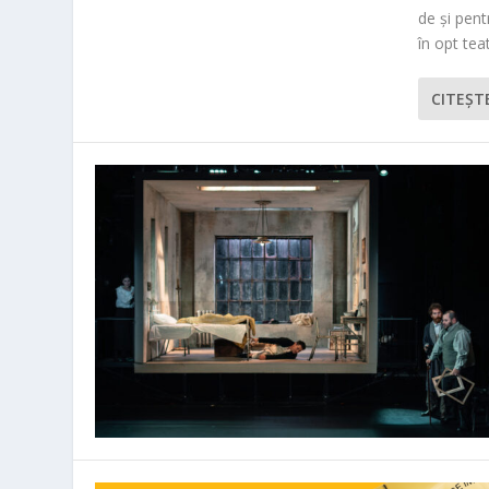
de și pen
în opt teat
CITEŞT