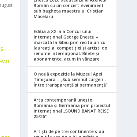
august,
Român cu un concert-eveniment
sub bagheta maestrului Cristian
Măcelaru
Ediția a XX-a a Concursului
Internațional George Enescu –
marcată la Sibiu prin recitaluri cu
laureați ai competiției și artiști de
25–
renume internațional. Bilete și
abonamente, acum în vânzare
EMII
O nouă expoziție la Muzeul Apei
Timișoara – „Sub semnul curgerii.
Între transparență și permanență”
Arta contemporană unește
România și Germania prin proiectul
internațional „SOUND BANAT REISE
25/26”
Artiști de pe trei continente s-au
reunit la cea de-a XI-a ediție a