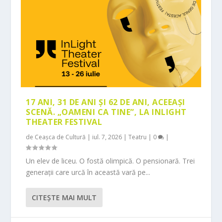
17 ANI, 31 DE ANI ȘI 62 DE ANI, ACEEAȘI
SCENĂ. „OAMENI CA TINE”, LA INLIGHT
THEATER FESTIVAL
de
Ceașca de Cultură
|
iul. 7, 2026
|
Teatru
|
0
|
Un elev de liceu. O fostă olimpică. O pensionară. Trei
generații care urcă în această vară pe...
CITEŞTE MAI MULT