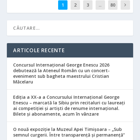
1
2
3
...
80
ARTICOLE RECENTE
Concursul Internațional George Enescu 2026
debutează la Ateneul Român cu un concert-
eveniment sub bagheta maestrului Cristian
Măcelaru
Ediția a XX-a a Concursului Internațional George
Enescu – marcată la Sibiu prin recitaluri cu laureați
ai competiției și artiști de renume internațional.
Bilete și abonamente, acum în vânzare
O nouă expoziție la Muzeul Apei Timișoara – „Sub
semnul curgerii. Între transparență și permanență”