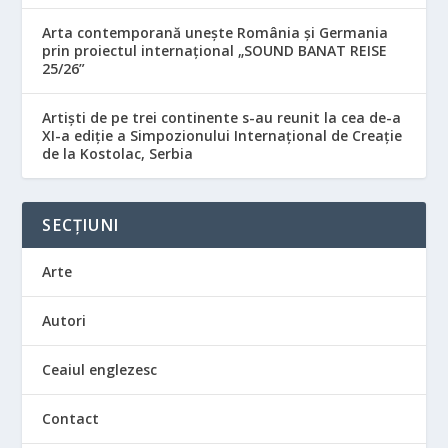
Arta contemporană unește România și Germania
prin proiectul internațional „SOUND BANAT REISE
25/26”
Artiști de pe trei continente s-au reunit la cea de-a
XI-a ediție a Simpozionului Internațional de Creație
de la Kostolac, Serbia
SECȚIUNI
Arte
Autori
Ceaiul englezesc
Contact