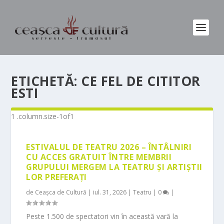
ETICHETĂ:
CE FEL DE CITITOR
ESTI
ESTIVALUL DE TEATRU 2026 – ÎNTÂLNIRI
CU ACCES GRATUIT ÎNTRE MEMBRII
GRUPULUI MERGEM LA TEATRU ȘI ARTIȘTII
LOR PREFERAȚI
de
Ceașca de Cultură
|
iul. 31, 2026
|
Teatru
|
0
|
Peste 1.500 de spectatori vin în această vară la