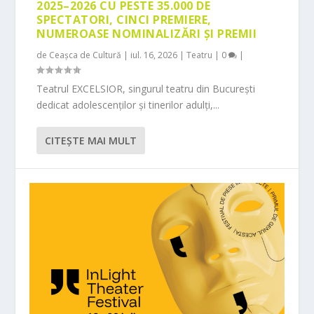
2025–2026 CU PESTE 35.000 DE
SPECTATORI, CINCI PREMIERE,
NUMEROASE NOMINALIZĂRI ȘI PREMII
de
Ceașca de Cultură
|
iul. 16, 2026
|
Teatru
|
0
|
Teatrul EXCELSIOR, singurul teatru din București
dedicat adolescenților și tinerilor adulți,...
CITEŞTE MAI MULT