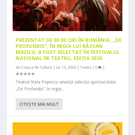
PREZENTAT DE 30 DE ORI ÎN ROMÂNIA, „DE
PROFUNDIS”, ÎN REGIA LUI RĂZVAN
MAZILU, A FOST SELECTAT ÎN FESTIVALUL
NAȚIONAL DE TEATRU, EDIȚIA 2026
de
Ceașca de Cultură
|
iul. 13, 2026
|
Teatru
|
0
|
Teatrul Stela Popescu anunță selecția spectacolului
„De Profundis”, în regia...
CITEŞTE MAI MULT