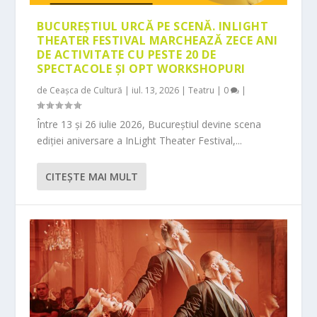
BUCUREȘTIUL URCĂ PE SCENĂ. INLIGHT
THEATER FESTIVAL MARCHEAZĂ ZECE ANI
DE ACTIVITATE CU PESTE 20 DE
SPECTACOLE ȘI OPT WORKSHOPURI
de
Ceașca de Cultură
|
iul. 13, 2026
|
Teatru
|
0
|
Între 13 și 26 iulie 2026, Bucureștiul devine scena
ediției aniversare a InLight Theater Festival,...
CITEŞTE MAI MULT