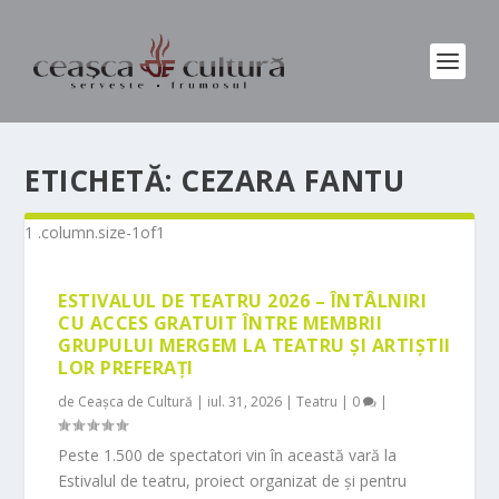
ETICHETĂ:
CEZARA FANTU
ESTIVALUL DE TEATRU 2026 – ÎNTÂLNIRI
CU ACCES GRATUIT ÎNTRE MEMBRII
GRUPULUI MERGEM LA TEATRU ȘI ARTIȘTII
LOR PREFERAȚI
de
Ceașca de Cultură
|
iul. 31, 2026
|
Teatru
|
0
|
Peste 1.500 de spectatori vin în această vară la
Estivalul de teatru, proiect organizat de și pentru