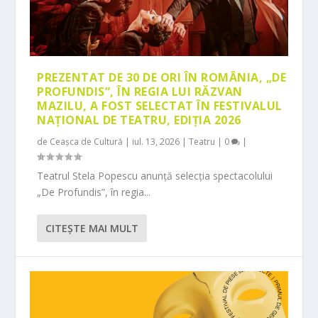
PREZENTAT DE 30 DE ORI ÎN ROMÂNIA, „DE
PROFUNDIS”, ÎN REGIA LUI RĂZVAN
MAZILU, A FOST SELECTAT ÎN FESTIVALUL
NAȚIONAL DE TEATRU, EDIȚIA 2026
de
Ceașca de Cultură
|
iul. 13, 2026
|
Teatru
|
0
|
Teatrul Stela Popescu anunță selecția spectacolului
„De Profundis”, în regia...
CITEŞTE MAI MULT