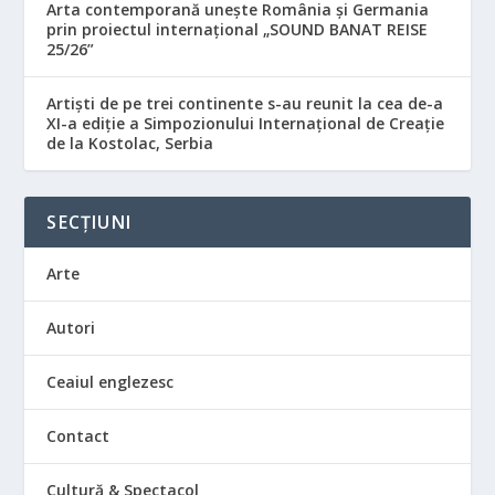
Arta contemporană unește România și Germania
prin proiectul internațional „SOUND BANAT REISE
25/26”
Artiști de pe trei continente s-au reunit la cea de-a
XI-a ediție a Simpozionului Internațional de Creație
de la Kostolac, Serbia
SECȚIUNI
Arte
Autori
Ceaiul englezesc
Contact
Cultură & Spectacol