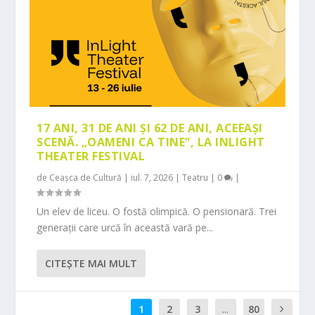
17 ANI, 31 DE ANI ȘI 62 DE ANI, ACEEAȘI
SCENĂ. „OAMENI CA TINE”, LA INLIGHT
THEATER FESTIVAL
de
Ceașca de Cultură
|
iul. 7, 2026
|
Teatru
|
0
|
Un elev de liceu. O fostă olimpică. O pensionară. Trei
generații care urcă în această vară pe...
CITEŞTE MAI MULT
1
2
3
...
80