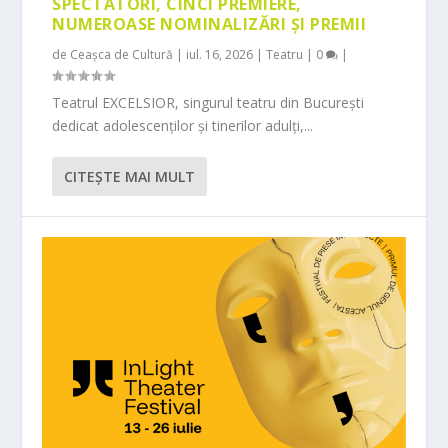
SPECTATORI, CINCI PREMIERE,
NUMEROASE NOMINALIZĂRI ȘI PREMII
de
Ceașca de Cultură
|
iul. 16, 2026
|
Teatru
|
0
|
Teatrul EXCELSIOR, singurul teatru din București
dedicat adolescenților și tinerilor adulți,...
CITEŞTE MAI MULT