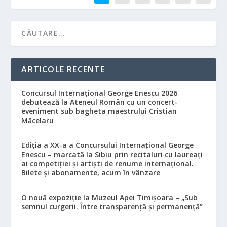
ARTICOLE RECENTE
Concursul Internațional George Enescu 2026
debutează la Ateneul Român cu un concert-
eveniment sub bagheta maestrului Cristian
Măcelaru
Ediția a XX-a a Concursului Internațional George
Enescu – marcată la Sibiu prin recitaluri cu laureați
ai competiției și artiști de renume internațional.
Bilete și abonamente, acum în vânzare
O nouă expoziție la Muzeul Apei Timișoara – „Sub
semnul curgerii. Între transparență și permanență”