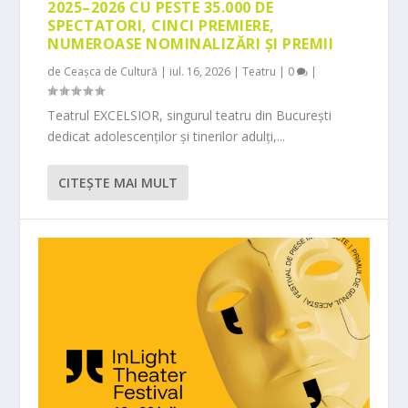
2025–2026 CU PESTE 35.000 DE
SPECTATORI, CINCI PREMIERE,
NUMEROASE NOMINALIZĂRI ȘI PREMII
de
Ceașca de Cultură
|
iul. 16, 2026
|
Teatru
|
0
|
Teatrul EXCELSIOR, singurul teatru din București
dedicat adolescenților și tinerilor adulți,...
CITEŞTE MAI MULT