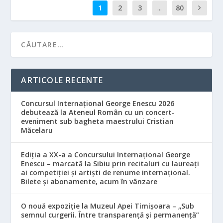
1
2
3
...
80
ARTICOLE RECENTE
Concursul Internațional George Enescu 2026
debutează la Ateneul Român cu un concert-
eveniment sub bagheta maestrului Cristian
Măcelaru
Ediția a XX-a a Concursului Internațional George
Enescu – marcată la Sibiu prin recitaluri cu laureați
ai competiției și artiști de renume internațional.
Bilete și abonamente, acum în vânzare
O nouă expoziție la Muzeul Apei Timișoara – „Sub
semnul curgerii. Între transparență și permanență”