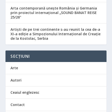
Arta contemporană unește România și Germania
prin proiectul internațional „SOUND BANAT REISE
25/26”
Artiști de pe trei continente s-au reunit la cea de-a
XI-a ediție a Simpozionului Internațional de Creație
de la Kostolac, Serbia
SECȚIUNI
Arte
Autori
Ceaiul englezesc
Contact