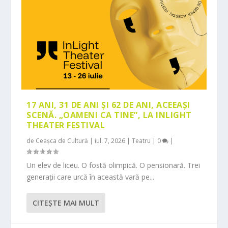
17 ANI, 31 DE ANI ȘI 62 DE ANI, ACEEAȘI
SCENĂ. „OAMENI CA TINE”, LA INLIGHT
THEATER FESTIVAL
de
Ceașca de Cultură
|
iul. 7, 2026
|
Teatru
|
0
|
Un elev de liceu. O fostă olimpică. O pensionară. Trei
generații care urcă în această vară pe...
CITEŞTE MAI MULT