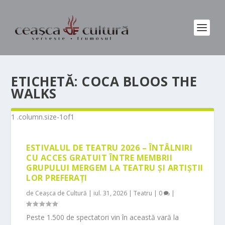
ETICHETĂ:
COCA BLOOS THE
WALKS
ESTIVALUL DE TEATRU 2026 – ÎNTÂLNIRI
CU ACCES GRATUIT ÎNTRE MEMBRII
GRUPULUI MERGEM LA TEATRU ȘI ARTIȘTII
LOR PREFERAȚI
de
Ceașca de Cultură
|
iul. 31, 2026
|
Teatru
|
0
|
Peste 1.500 de spectatori vin în această vară la