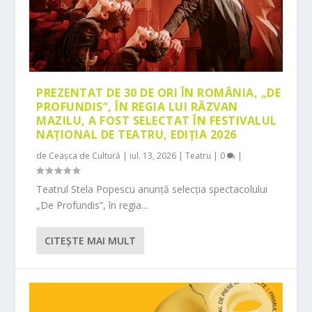
PREZENTAT DE 30 DE ORI ÎN ROMÂNIA, „DE
PROFUNDIS”, ÎN REGIA LUI RĂZVAN
MAZILU, A FOST SELECTAT ÎN FESTIVALUL
NAȚIONAL DE TEATRU, EDIȚIA 2026
de
Ceașca de Cultură
|
iul. 13, 2026
|
Teatru
|
0
|
Teatrul Stela Popescu anunță selecția spectacolului
„De Profundis”, în regia...
CITEŞTE MAI MULT