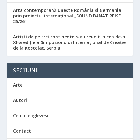
Arta contemporană unește România și Germania
prin proiectul internațional „SOUND BANAT REISE
25/26”
Artiști de pe trei continente s-au reunit la cea de-a
XI-a ediție a Simpozionului Internațional de Creație
de la Kostolac, Serbia
SECȚIUNI
Arte
Autori
Ceaiul englezesc
Contact