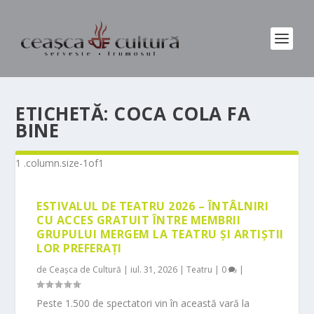
ETICHETĂ:
COCA COLA FA
BINE
ESTIVALUL DE TEATRU 2026 – ÎNTÂLNIRI
CU ACCES GRATUIT ÎNTRE MEMBRII
GRUPULUI MERGEM LA TEATRU ȘI ARTIȘTII
LOR PREFERAȚI
de
Ceașca de Cultură
|
iul. 31, 2026
|
Teatru
|
0
|
Peste 1.500 de spectatori vin în această vară la