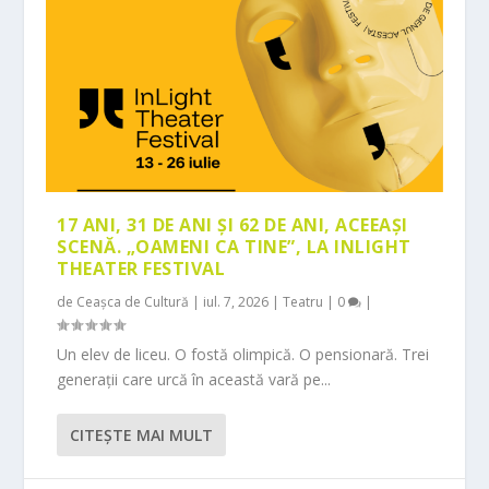
17 ANI, 31 DE ANI ȘI 62 DE ANI, ACEEAȘI
SCENĂ. „OAMENI CA TINE”, LA INLIGHT
THEATER FESTIVAL
de
Ceașca de Cultură
|
iul. 7, 2026
|
Teatru
|
0
|
Un elev de liceu. O fostă olimpică. O pensionară. Trei
generații care urcă în această vară pe...
CITEŞTE MAI MULT