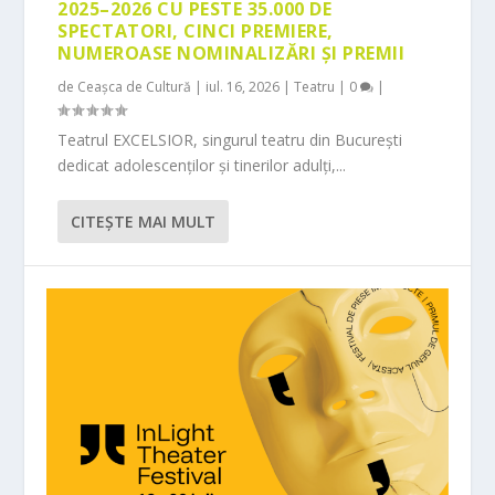
2025–2026 CU PESTE 35.000 DE
SPECTATORI, CINCI PREMIERE,
NUMEROASE NOMINALIZĂRI ȘI PREMII
de
Ceașca de Cultură
|
iul. 16, 2026
|
Teatru
|
0
|
Teatrul EXCELSIOR, singurul teatru din București
dedicat adolescenților și tinerilor adulți,...
CITEŞTE MAI MULT