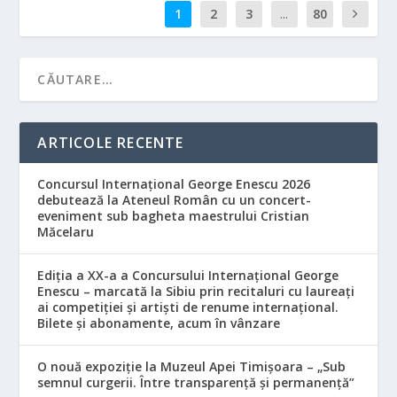
1
2
3
...
80
ARTICOLE RECENTE
Concursul Internațional George Enescu 2026
debutează la Ateneul Român cu un concert-
eveniment sub bagheta maestrului Cristian
Măcelaru
Ediția a XX-a a Concursului Internațional George
Enescu – marcată la Sibiu prin recitaluri cu laureați
ai competiției și artiști de renume internațional.
Bilete și abonamente, acum în vânzare
O nouă expoziție la Muzeul Apei Timișoara – „Sub
semnul curgerii. Între transparență și permanență”