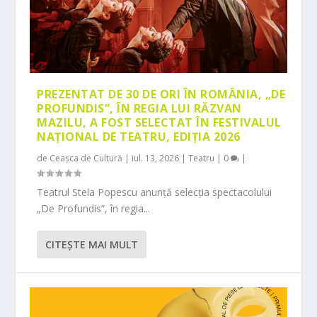
PREZENTAT DE 30 DE ORI ÎN ROMÂNIA, „DE
PROFUNDIS”, ÎN REGIA LUI RĂZVAN
MAZILU, A FOST SELECTAT ÎN FESTIVALUL
NAȚIONAL DE TEATRU, EDIȚIA 2026
de
Ceașca de Cultură
|
iul. 13, 2026
|
Teatru
|
0
|
Teatrul Stela Popescu anunță selecția spectacolului
„De Profundis”, în regia...
CITEŞTE MAI MULT