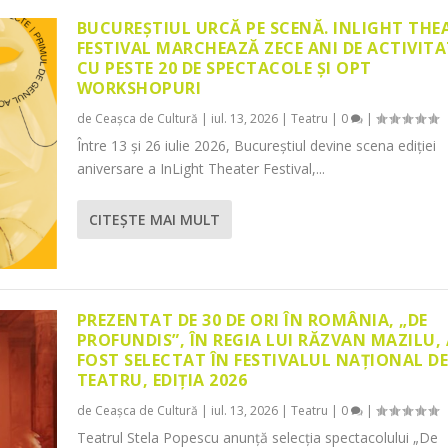
BUCUREȘTIUL URCĂ PE SCENĂ. INLIGHT THE
FESTIVAL MARCHEAZĂ ZECE ANI DE ACTIVITA
CU PESTE 20 DE SPECTACOLE ȘI OPT
WORKSHOPURI
de
Ceașca de Cultură
|
iul. 13, 2026
|
Teatru
|
0
|
Între 13 și 26 iulie 2026, Bucureștiul devine scena ediției
aniversare a InLight Theater Festival,...
CITEŞTE MAI MULT
PREZENTAT DE 30 DE ORI ÎN ROMÂNIA, „DE
PROFUNDIS”, ÎN REGIA LUI RĂZVAN MAZILU,
FOST SELECTAT ÎN FESTIVALUL NAȚIONAL D
TEATRU, EDIȚIA 2026
de
Ceașca de Cultură
|
iul. 13, 2026
|
Teatru
|
0
|
Teatrul Stela Popescu anunță selecția spectacolului „De