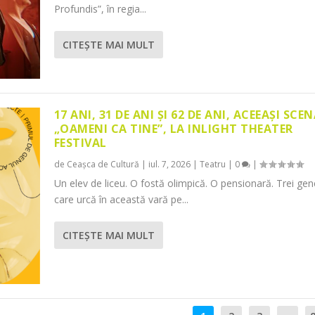
Profundis”, în regia...
CITEŞTE MAI MULT
17 ANI, 31 DE ANI ȘI 62 DE ANI, ACEEAȘI SCEN
„OAMENI CA TINE”, LA INLIGHT THEATER
FESTIVAL
de
Ceașca de Cultură
|
iul. 7, 2026
|
Teatru
|
0
|
Un elev de liceu. O fostă olimpică. O pensionară. Trei gene
care urcă în această vară pe...
CITEŞTE MAI MULT