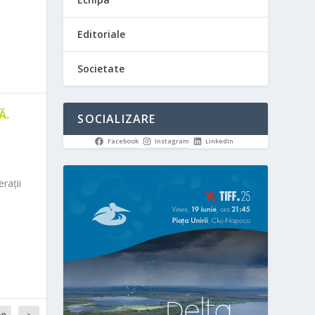
Editoriale
Societate
Ă.
SOCIALIZARE
Facebook
Instagram
LinkedIn
rații