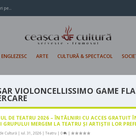
i pe...
L ENGLEZESC
ARTE
CULTURĂ & SPECTACOL
SOCIE
SAR VIOLONCELLISSIMO GAME FL
ERCARE
LUL DE TEATRU 2026 – ÎNTÂLNIRI CU ACCES GRATUIT 
I GRUPULUI MERGEM LA TEATRU ȘI ARTIȘTII LOR PREF
de Cultură
|
iul. 31, 2026
|
Teatru
|
0
|