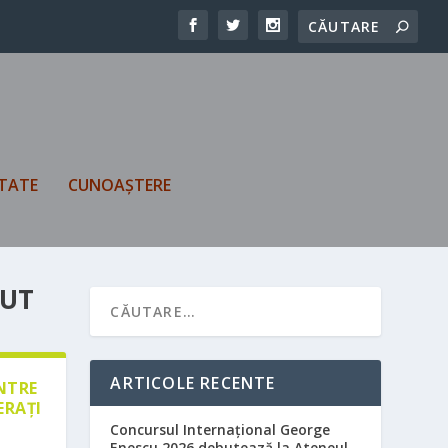
TATE
CUNOAȘTERE
AUT
ARTICOLE RECENTE
ÎNTRE
ERAȚI
Concursul Internațional George
Enescu 2026 debutează la Ateneul