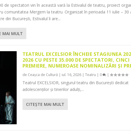
0 de spectatori vin în această vară la Estivalul de teatru, proiect orga
tru comunitatea Mergem la teatru. Organizat în perioada 11 iulie – 30 
re din București, Estivalul îi are...
E MAI MULT
TEATRUL EXCELSIOR ÎNCHEIE STAGIUNEA 20
2026 CU PESTE 35.000 DE SPECTATORI, CINCI
PREMIERE, NUMEROASE NOMINALIZĂRI ȘI PR
de
Ceașca de Cultură
|
iul. 16, 2026
|
Teatru
|
0
|
Teatrul EXCELSIOR, singurul teatru din București dedicat
adolescenților și tinerilor adulți,...
CITEŞTE MAI MULT