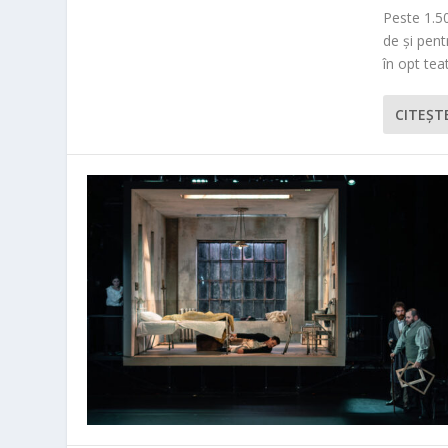
Peste 1.50
de și pen
în opt teat
CITEŞT