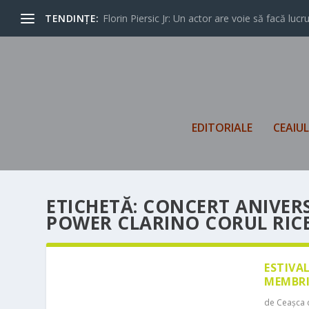
TENDINȚE:
Florin Piersic Jr: Un actor are voie să facă lucrur
EDITORIALE
CEAIU
ETICHETĂ:
CONCERT ANIVER
POWER CLARINO CORUL RIC
ESTIVA
MEMBRI
de
Ceașca 