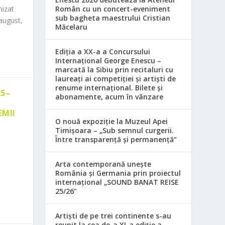
nizat
Român cu un concert-eveniment
sub bagheta maestrului Cristian
august,
Măcelaru
Ediția a XX-a a Concursului
Internațional George Enescu –
marcată la Sibiu prin recitaluri cu
laureați ai competiției și artiști de
renume internațional. Bilete și
25–
abonamente, acum în vânzare
EMII
O nouă expoziție la Muzeul Apei
Timișoara – „Sub semnul curgerii.
Între transparență și permanență”
Arta contemporană unește
România și Germania prin proiectul
internațional „SOUND BANAT REISE
25/26”
Artiști de pe trei continente s-au
reunit la cea de-a XI-a ediție a