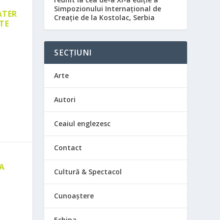
Simpozionului Internațional de
ATER
Creație de la Kostolac, Serbia
TE
SECȚIUNI
Arte
Autori
Ceaiul englezesc
Contact
 A
Cultură & Spectacol
E
Cunoaștere
Echipa