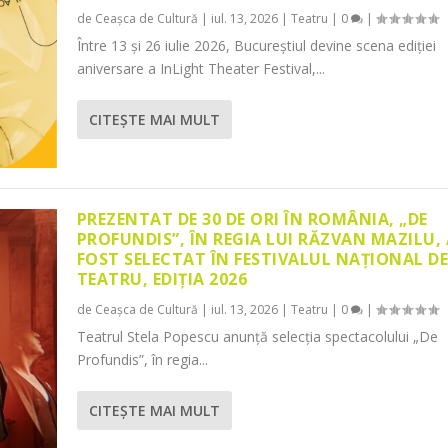
de
Ceașca de Cultură
|
iul. 13, 2026
|
Teatru
|
0
|
Între 13 și 26 iulie 2026, Bucureștiul devine scena ediției
aniversare a InLight Theater Festival,...
CITEŞTE MAI MULT
PREZENTAT DE 30 DE ORI ÎN ROMÂNIA, „DE
PROFUNDIS”, ÎN REGIA LUI RĂZVAN MAZILU,
FOST SELECTAT ÎN FESTIVALUL NAȚIONAL D
TEATRU, EDIȚIA 2026
de
Ceașca de Cultură
|
iul. 13, 2026
|
Teatru
|
0
|
Teatrul Stela Popescu anunță selecția spectacolului „De
Profundis”, în regia...
CITEŞTE MAI MULT