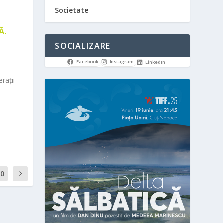
Societate
Ă.
SOCIALIZARE
Facebook
Instagram
LinkedIn
rații
80