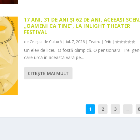
17 ANI, 31 DE ANI ȘI 62 DE ANI, ACEEAȘI SCEN
„OAMENI CA TINE”, LA INLIGHT THEATER
FESTIVAL
de
Ceașca de Cultură
|
iul. 7, 2026
|
Teatru
|
0
|
Un elev de liceu. O fostă olimpică. O pensionară. Trei gene
care urcă în această vară pe...
CITEŞTE MAI MULT
1
2
3
...