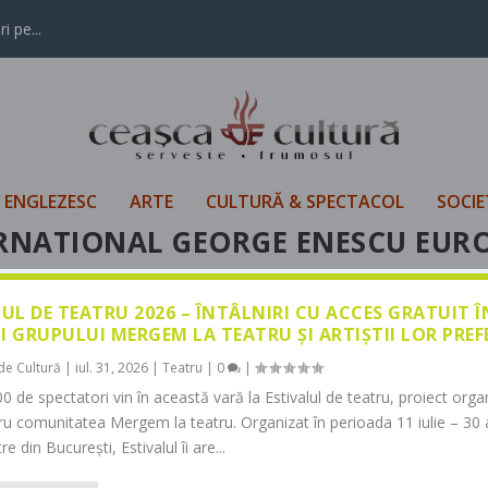
i pe...
L ENGLEZESC
ARTE
CULTURĂ & SPECTACOL
SOCIE
RNATIONAL GEORGE ENESCU EUR
LUL DE TEATRU 2026 – ÎNTÂLNIRI CU ACCES GRATUIT 
I GRUPULUI MERGEM LA TEATRU ȘI ARTIȘTII LOR PREF
de Cultură
|
iul. 31, 2026
|
Teatru
|
0
|
0 de spectatori vin în această vară la Estivalul de teatru, proiect orga
tru comunitatea Mergem la teatru. Organizat în perioada 11 iulie – 30 
re din București, Estivalul îi are...