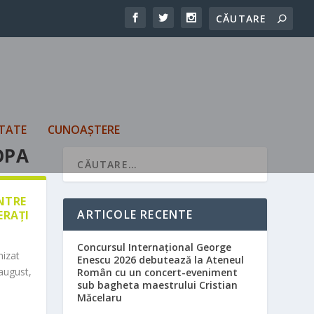
TATE
CUNOAȘTERE
OPA
ÎNTRE
ARTICOLE RECENTE
ERAȚI
Concursul Internațional George
nizat
Enescu 2026 debutează la Ateneul
august,
Român cu un concert-eveniment
sub bagheta maestrului Cristian
Măcelaru