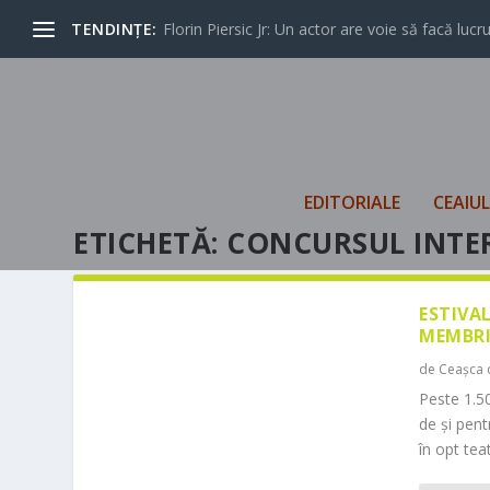
TENDINȚE:
Florin Piersic Jr: Un actor are voie să facă lucrur
EDITORIALE
CEAIU
ETICHETĂ:
CONCURSUL INTE
ESTIVA
MEMBRI
de
Ceașca 
Peste 1.50
de și pen
în opt teat