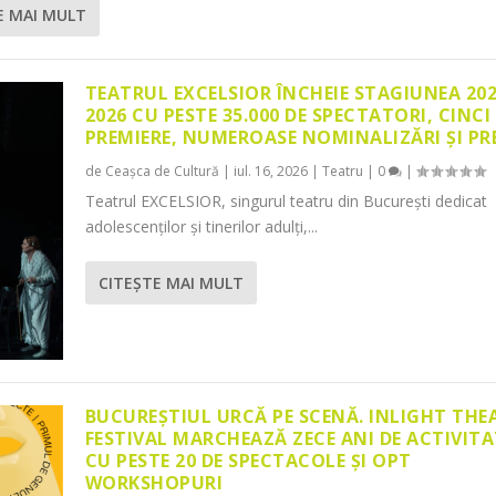
E MAI MULT
TEATRUL EXCELSIOR ÎNCHEIE STAGIUNEA 20
2026 CU PESTE 35.000 DE SPECTATORI, CINCI
PREMIERE, NUMEROASE NOMINALIZĂRI ȘI PR
de
Ceașca de Cultură
|
iul. 16, 2026
|
Teatru
|
0
|
Teatrul EXCELSIOR, singurul teatru din București dedicat
adolescenților și tinerilor adulți,...
CITEŞTE MAI MULT
BUCUREȘTIUL URCĂ PE SCENĂ. INLIGHT THE
FESTIVAL MARCHEAZĂ ZECE ANI DE ACTIVITA
CU PESTE 20 DE SPECTACOLE ȘI OPT
WORKSHOPURI