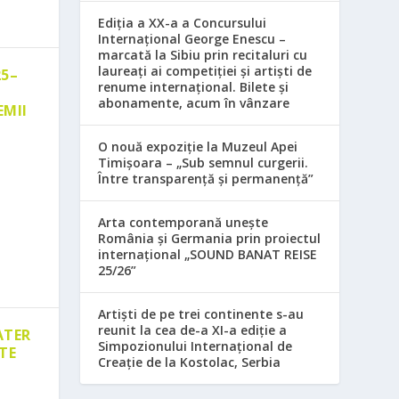
Ediția a XX-a a Concursului
Internațional George Enescu –
marcată la Sibiu prin recitaluri cu
laureați ai competiției și artiști de
25–
renume internațional. Bilete și
abonamente, acum în vânzare
EMII
O nouă expoziție la Muzeul Apei
Timișoara – „Sub semnul curgerii.
Între transparență și permanență”
Arta contemporană unește
România și Germania prin proiectul
internațional „SOUND BANAT REISE
25/26”
Artiști de pe trei continente s-au
reunit la cea de-a XI-a ediție a
ATER
Simpozionului Internațional de
TE
Creație de la Kostolac, Serbia