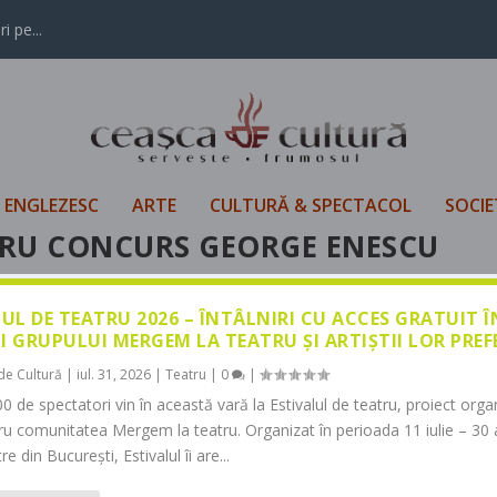
i pe...
L ENGLEZESC
ARTE
CULTURĂ & SPECTACOL
SOCIE
ARU CONCURS GEORGE ENESCU
LUL DE TEATRU 2026 – ÎNTÂLNIRI CU ACCES GRATUIT 
I GRUPULUI MERGEM LA TEATRU ȘI ARTIȘTII LOR PREF
de Cultură
|
iul. 31, 2026
|
Teatru
|
0
|
0 de spectatori vin în această vară la Estivalul de teatru, proiect orga
tru comunitatea Mergem la teatru. Organizat în perioada 11 iulie – 30 
re din București, Estivalul îi are...