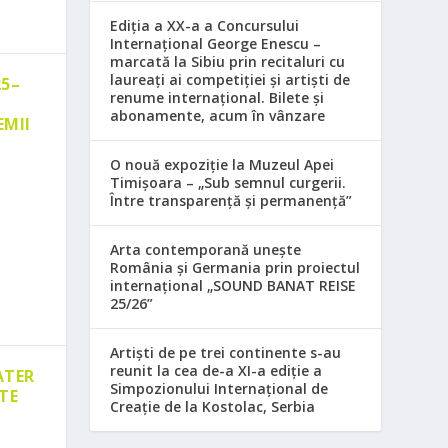
Ediția a XX-a a Concursului
Internațional George Enescu –
marcată la Sibiu prin recitaluri cu
laureați ai competiției și artiști de
25–
renume internațional. Bilete și
abonamente, acum în vânzare
EMII
O nouă expoziție la Muzeul Apei
Timișoara – „Sub semnul curgerii.
Între transparență și permanență”
Arta contemporană unește
România și Germania prin proiectul
internațional „SOUND BANAT REISE
25/26”
Artiști de pe trei continente s-au
reunit la cea de-a XI-a ediție a
ATER
Simpozionului Internațional de
TE
Creație de la Kostolac, Serbia