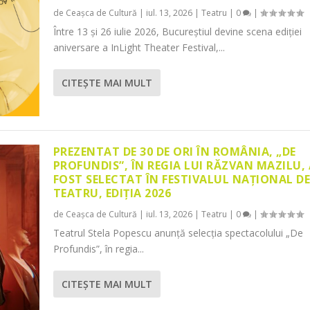
de
Ceașca de Cultură
|
iul. 13, 2026
|
Teatru
|
0
|
Între 13 și 26 iulie 2026, Bucureștiul devine scena ediției
aniversare a InLight Theater Festival,...
CITEŞTE MAI MULT
PREZENTAT DE 30 DE ORI ÎN ROMÂNIA, „DE
PROFUNDIS”, ÎN REGIA LUI RĂZVAN MAZILU,
FOST SELECTAT ÎN FESTIVALUL NAȚIONAL D
TEATRU, EDIȚIA 2026
de
Ceașca de Cultură
|
iul. 13, 2026
|
Teatru
|
0
|
Teatrul Stela Popescu anunță selecția spectacolului „De
Profundis”, în regia...
CITEŞTE MAI MULT