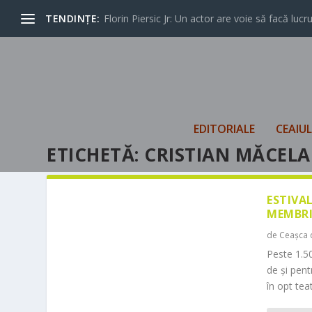
TENDINȚE:
Florin Piersic Jr: Un actor are voie să facă lucrur
EDITORIALE
CEAIU
ETICHETĂ:
CRISTIAN MĂCEL
ESTIVA
MEMBRI
de
Ceașca 
Peste 1.50
de și pen
în opt teat