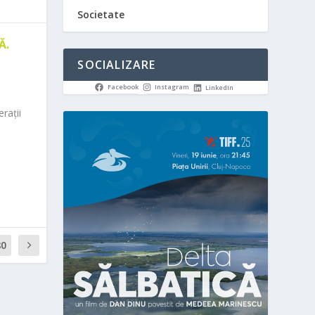
Societate
Ă.
SOCIALIZARE
Facebook
Instagram
LinkedIn
rații
80