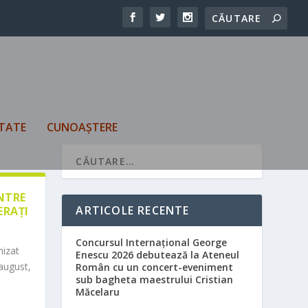
TATE
CUNOAȘTERE
ÎNTRE
ARTICOLE RECENTE
ERAȚI
Concursul Internațional George
nizat
Enescu 2026 debutează la Ateneul
august,
Român cu un concert-eveniment
sub bagheta maestrului Cristian
Măcelaru