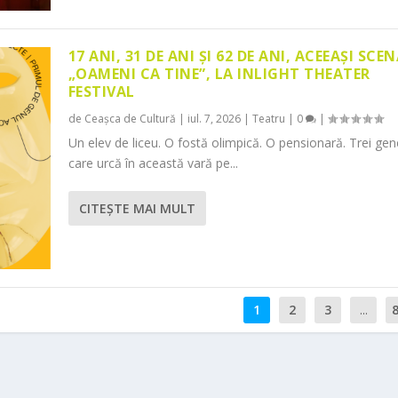
17 ANI, 31 DE ANI ȘI 62 DE ANI, ACEEAȘI SCEN
„OAMENI CA TINE”, LA INLIGHT THEATER
FESTIVAL
de
Ceașca de Cultură
|
iul. 7, 2026
|
Teatru
|
0
|
Un elev de liceu. O fostă olimpică. O pensionară. Trei gene
care urcă în această vară pe...
CITEŞTE MAI MULT
1
2
3
...