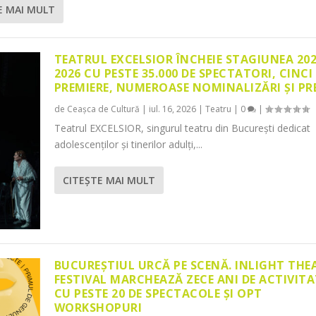
E MAI MULT
TEATRUL EXCELSIOR ÎNCHEIE STAGIUNEA 20
2026 CU PESTE 35.000 DE SPECTATORI, CINCI
PREMIERE, NUMEROASE NOMINALIZĂRI ȘI PR
de
Ceașca de Cultură
|
iul. 16, 2026
|
Teatru
|
0
|
Teatrul EXCELSIOR, singurul teatru din București dedicat
adolescenților și tinerilor adulți,...
CITEŞTE MAI MULT
BUCUREȘTIUL URCĂ PE SCENĂ. INLIGHT THE
FESTIVAL MARCHEAZĂ ZECE ANI DE ACTIVITA
CU PESTE 20 DE SPECTACOLE ȘI OPT
WORKSHOPURI