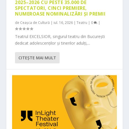
2025–2026 CU PESTE 35.000 DE
SPECTATORI, CINCI PREMIERE,
NUMEROASE NOMINALIZĂRI ȘI PREMII
de
Ceașca de Cultură
|
iul. 16, 2026
|
Teatru
|
0
|
Teatrul EXCELSIOR, singurul teatru din București
dedicat adolescenților și tinerilor adulți,...
CITEŞTE MAI MULT