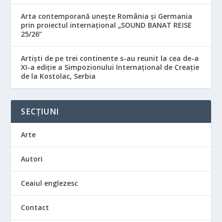
Arta contemporană unește România și Germania
prin proiectul internațional „SOUND BANAT REISE
25/26”
Artiști de pe trei continente s-au reunit la cea de-a
XI-a ediție a Simpozionului Internațional de Creație
de la Kostolac, Serbia
SECȚIUNI
Arte
Autori
Ceaiul englezesc
Contact