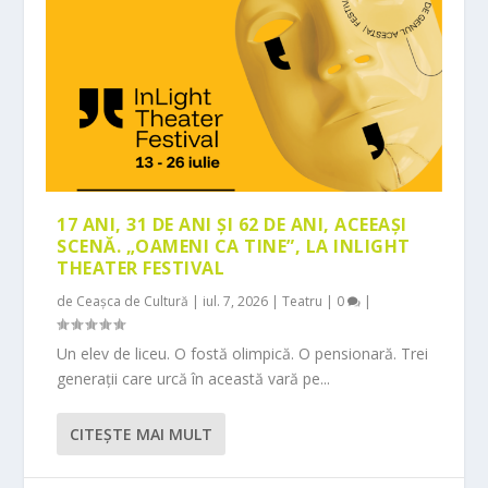
17 ANI, 31 DE ANI ȘI 62 DE ANI, ACEEAȘI
SCENĂ. „OAMENI CA TINE”, LA INLIGHT
THEATER FESTIVAL
de
Ceașca de Cultură
|
iul. 7, 2026
|
Teatru
|
0
|
Un elev de liceu. O fostă olimpică. O pensionară. Trei
generații care urcă în această vară pe...
CITEŞTE MAI MULT