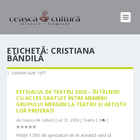
ETICHETĂ:
CRISTIANA
BÂNDILĂ
ESTIVALUL DE TEATRU 2026 – ÎNTÂLNIRI
CU ACCES GRATUIT ÎNTRE MEMBRII
GRUPULUI MERGEM LA TEATRU ȘI ARTIȘTII
LOR PREFERAȚI
de
Ceașca de Cultură
|
iul. 31, 2026
|
Teatru
|
0
|
Peste 1.500 de spectatori vin în această vară la