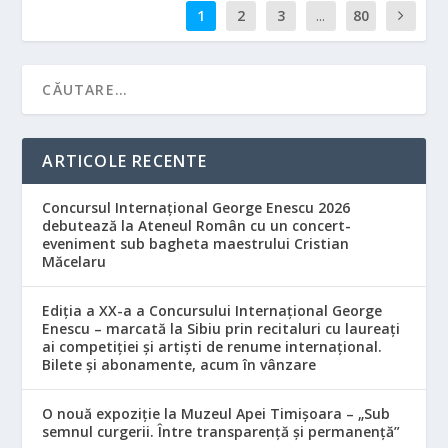
1
2
3
...
80
ARTICOLE RECENTE
Concursul Internațional George Enescu 2026
debutează la Ateneul Român cu un concert-
eveniment sub bagheta maestrului Cristian
Măcelaru
Ediția a XX-a a Concursului Internațional George
Enescu – marcată la Sibiu prin recitaluri cu laureați
ai competiției și artiști de renume internațional.
Bilete și abonamente, acum în vânzare
O nouă expoziție la Muzeul Apei Timișoara – „Sub
semnul curgerii. Între transparență și permanență”