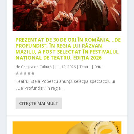
PREZENTAT DE 30 DE ORI ÎN ROMÂNIA, „DE
PROFUNDIS”, ÎN REGIA LUI RĂZVAN
MAZILU, A FOST SELECTAT ÎN FESTIVALUL
NAȚIONAL DE TEATRU, EDIȚIA 2026
de
Ceașca de Cultură
|
iul. 13, 2026
|
Teatru
|
0
|
Teatrul Stela Popescu anunță selecția spectacolului
„De Profundis”, în regia...
CITEŞTE MAI MULT