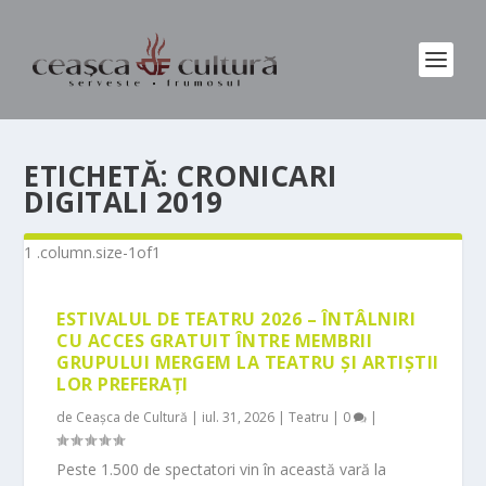
ETICHETĂ:
CRONICARI
DIGITALI 2019
ESTIVALUL DE TEATRU 2026 – ÎNTÂLNIRI
CU ACCES GRATUIT ÎNTRE MEMBRII
GRUPULUI MERGEM LA TEATRU ȘI ARTIȘTII
LOR PREFERAȚI
de
Ceașca de Cultură
|
iul. 31, 2026
|
Teatru
|
0
|
Peste 1.500 de spectatori vin în această vară la