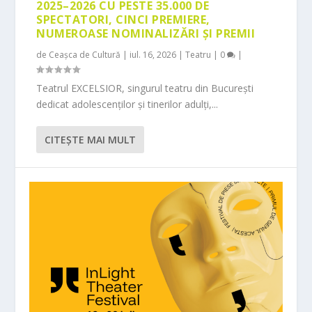
2025–2026 CU PESTE 35.000 DE
SPECTATORI, CINCI PREMIERE,
NUMEROASE NOMINALIZĂRI ȘI PREMII
de
Ceașca de Cultură
|
iul. 16, 2026
|
Teatru
|
0
|
Teatrul EXCELSIOR, singurul teatru din București
dedicat adolescenților și tinerilor adulți,...
CITEŞTE MAI MULT