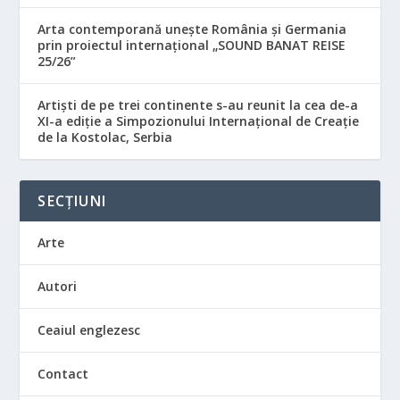
Arta contemporană unește România și Germania
prin proiectul internațional „SOUND BANAT REISE
25/26”
Artiști de pe trei continente s-au reunit la cea de-a
XI-a ediție a Simpozionului Internațional de Creație
de la Kostolac, Serbia
SECȚIUNI
Arte
Autori
Ceaiul englezesc
Contact