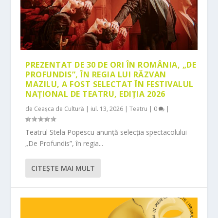
PREZENTAT DE 30 DE ORI ÎN ROMÂNIA, „DE
PROFUNDIS”, ÎN REGIA LUI RĂZVAN
MAZILU, A FOST SELECTAT ÎN FESTIVALUL
NAȚIONAL DE TEATRU, EDIȚIA 2026
de
Ceașca de Cultură
|
iul. 13, 2026
|
Teatru
|
0
|
Teatrul Stela Popescu anunță selecția spectacolului
„De Profundis”, în regia...
CITEŞTE MAI MULT