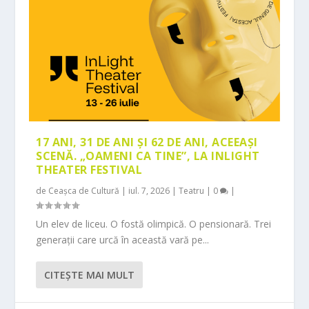
17 ANI, 31 DE ANI ȘI 62 DE ANI, ACEEAȘI
SCENĂ. „OAMENI CA TINE”, LA INLIGHT
THEATER FESTIVAL
de
Ceașca de Cultură
|
iul. 7, 2026
|
Teatru
|
0
|
Un elev de liceu. O fostă olimpică. O pensionară. Trei
generații care urcă în această vară pe...
CITEŞTE MAI MULT