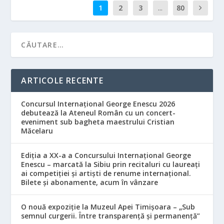
1
2
3
...
80
ARTICOLE RECENTE
Concursul Internațional George Enescu 2026
debutează la Ateneul Român cu un concert-
eveniment sub bagheta maestrului Cristian
Măcelaru
Ediția a XX-a a Concursului Internațional George
Enescu – marcată la Sibiu prin recitaluri cu laureați
ai competiției și artiști de renume internațional.
Bilete și abonamente, acum în vânzare
O nouă expoziție la Muzeul Apei Timișoara – „Sub
semnul curgerii. Între transparență și permanență”