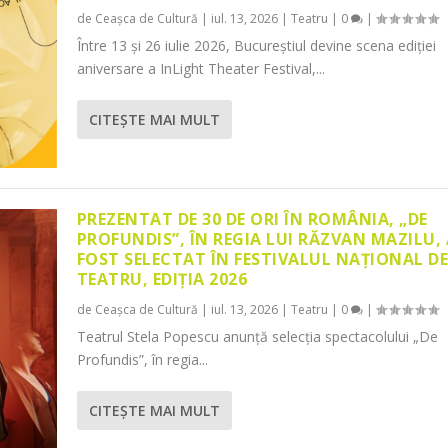
de
Ceașca de Cultură
|
iul. 13, 2026
|
Teatru
|
0
|
Între 13 și 26 iulie 2026, Bucureștiul devine scena ediției
aniversare a InLight Theater Festival,...
CITEŞTE MAI MULT
PREZENTAT DE 30 DE ORI ÎN ROMÂNIA, „DE
PROFUNDIS”, ÎN REGIA LUI RĂZVAN MAZILU,
FOST SELECTAT ÎN FESTIVALUL NAȚIONAL D
TEATRU, EDIȚIA 2026
de
Ceașca de Cultură
|
iul. 13, 2026
|
Teatru
|
0
|
Teatrul Stela Popescu anunță selecția spectacolului „De
Profundis”, în regia...
CITEŞTE MAI MULT