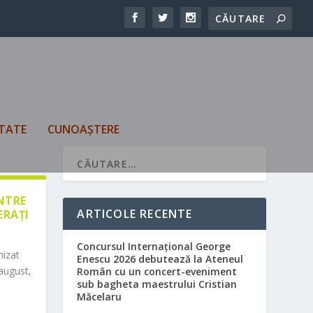
TATE
CUNOAȘTERE
ÎNTRE
ARTICOLE RECENTE
ERAȚI
Concursul Internațional George
nizat
Enescu 2026 debutează la Ateneul
august,
Român cu un concert-eveniment
sub bagheta maestrului Cristian
Măcelaru