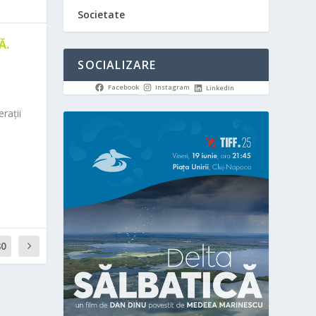
Societate
Ă.
SOCIALIZARE
Facebook
Instagram
LinkedIn
rații
80