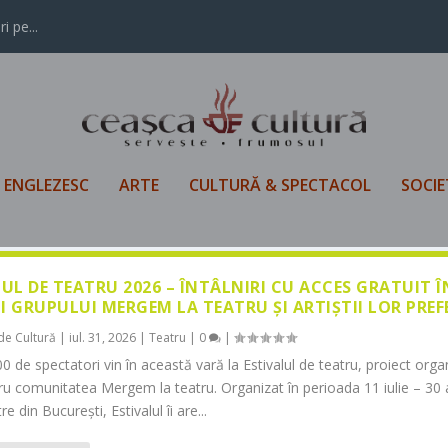
i pe...
L ENGLEZESC
ARTE
CULTURĂ & SPECTACOL
SOCIE
LUL DE TEATRU 2026 – ÎNTÂLNIRI CU ACCES GRATUIT 
I GRUPULUI MERGEM LA TEATRU ȘI ARTIȘTII LOR PREF
de Cultură
|
iul. 31, 2026
|
Teatru
|
0
|
0 de spectatori vin în această vară la Estivalul de teatru, proiect orga
tru comunitatea Mergem la teatru. Organizat în perioada 11 iulie – 30 
re din București, Estivalul îi are...