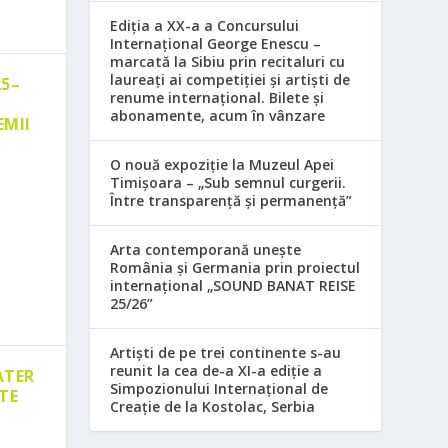
Ediția a XX-a a Concursului
Internațional George Enescu –
marcată la Sibiu prin recitaluri cu
laureați ai competiției și artiști de
25–
renume internațional. Bilete și
abonamente, acum în vânzare
EMII
O nouă expoziție la Muzeul Apei
Timișoara – „Sub semnul curgerii.
Între transparență și permanență”
Arta contemporană unește
România și Germania prin proiectul
internațional „SOUND BANAT REISE
25/26”
Artiști de pe trei continente s-au
reunit la cea de-a XI-a ediție a
ATER
Simpozionului Internațional de
TE
Creație de la Kostolac, Serbia