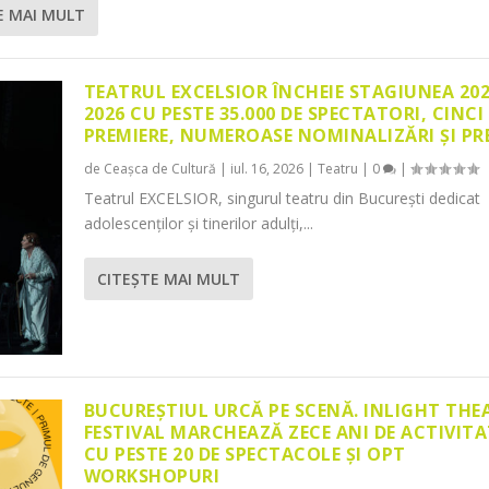
E MAI MULT
TEATRUL EXCELSIOR ÎNCHEIE STAGIUNEA 20
2026 CU PESTE 35.000 DE SPECTATORI, CINCI
PREMIERE, NUMEROASE NOMINALIZĂRI ȘI PR
de
Ceașca de Cultură
|
iul. 16, 2026
|
Teatru
|
0
|
Teatrul EXCELSIOR, singurul teatru din București dedicat
adolescenților și tinerilor adulți,...
CITEŞTE MAI MULT
BUCUREȘTIUL URCĂ PE SCENĂ. INLIGHT THE
FESTIVAL MARCHEAZĂ ZECE ANI DE ACTIVITA
CU PESTE 20 DE SPECTACOLE ȘI OPT
WORKSHOPURI