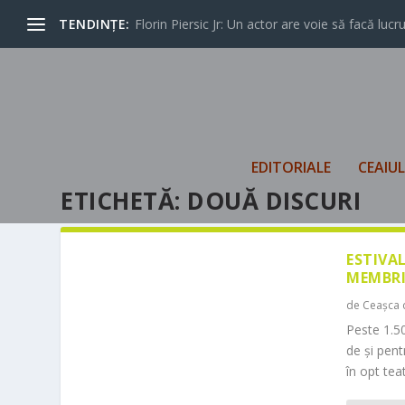
TENDINȚE:
Florin Piersic Jr: Un actor are voie să facă lucrur
EDITORIALE
CEAIU
ETICHETĂ:
DOUĂ DISCURI
ESTIVA
MEMBRI
de
Ceașca 
Peste 1.50
de și pen
în opt teat