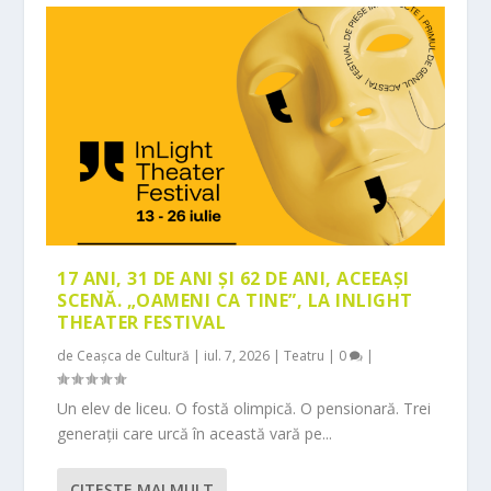
17 ANI, 31 DE ANI ȘI 62 DE ANI, ACEEAȘI
SCENĂ. „OAMENI CA TINE”, LA INLIGHT
THEATER FESTIVAL
de
Ceașca de Cultură
|
iul. 7, 2026
|
Teatru
|
0
|
Un elev de liceu. O fostă olimpică. O pensionară. Trei
generații care urcă în această vară pe...
CITEŞTE MAI MULT