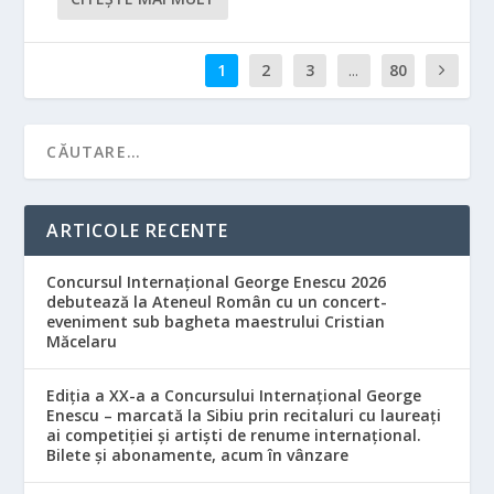
1
2
3
...
80
ARTICOLE RECENTE
Concursul Internațional George Enescu 2026
debutează la Ateneul Român cu un concert-
eveniment sub bagheta maestrului Cristian
Măcelaru
Ediția a XX-a a Concursului Internațional George
Enescu – marcată la Sibiu prin recitaluri cu laureați
ai competiției și artiști de renume internațional.
Bilete și abonamente, acum în vânzare