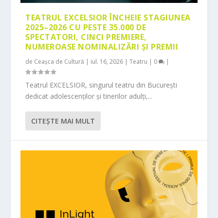
TEATRUL EXCELSIOR ÎNCHEIE STAGIUNEA
2025–2026 CU PESTE 35.000 DE
SPECTATORI, CINCI PREMIERE,
NUMEROASE NOMINALIZĂRI ȘI PREMII
de
Ceașca de Cultură
|
iul. 16, 2026
|
Teatru
|
0
|
Teatrul EXCELSIOR, singurul teatru din București
dedicat adolescenților și tinerilor adulți,...
CITEŞTE MAI MULT