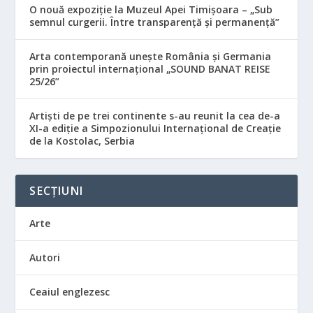
O nouă expoziție la Muzeul Apei Timișoara – „Sub
semnul curgerii. Între transparență și permanență”
Arta contemporană unește România și Germania
prin proiectul internațional „SOUND BANAT REISE
25/26”
Artiști de pe trei continente s-au reunit la cea de-a
XI-a ediție a Simpozionului Internațional de Creație
de la Kostolac, Serbia
SECȚIUNI
Arte
Autori
Ceaiul englezesc