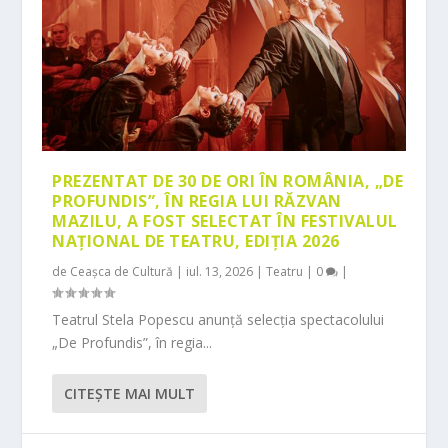
PREZENTAT DE 30 DE ORI ÎN ROMÂNIA, „DE
PROFUNDIS”, ÎN REGIA LUI RĂZVAN
MAZILU, A FOST SELECTAT ÎN FESTIVALUL
NAȚIONAL DE TEATRU, EDIȚIA 2026
de
Ceașca de Cultură
|
iul. 13, 2026
|
Teatru
|
0
|
Teatrul Stela Popescu anunță selecția spectacolului
„De Profundis”, în regia...
CITEŞTE MAI MULT