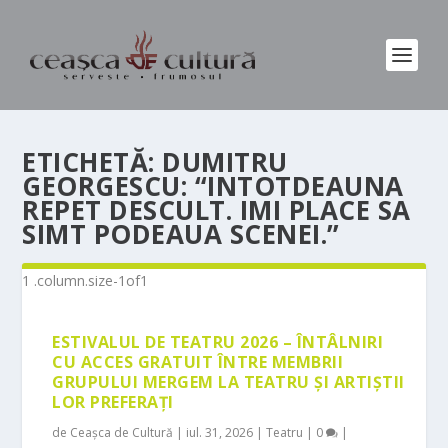
ETICHETĂ:
DUMITRU
GEORGESCU: “INTOTDEAUNA
REPET DESCULT. IMI PLACE SA
SIMT PODEAUA SCENEI.”
ESTIVALUL DE TEATRU 2026 – ÎNTÂLNIRI
CU ACCES GRATUIT ÎNTRE MEMBRII
GRUPULUI MERGEM LA TEATRU ȘI ARTIȘTII
LOR PREFERAȚI
de
Ceașca de Cultură
|
iul. 31, 2026
|
Teatru
|
0
|