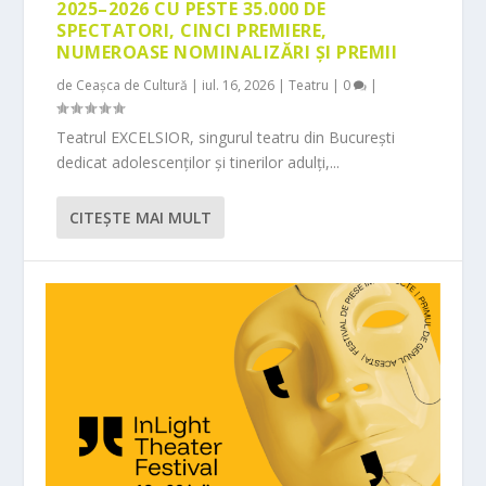
2025–2026 CU PESTE 35.000 DE
SPECTATORI, CINCI PREMIERE,
NUMEROASE NOMINALIZĂRI ȘI PREMII
de
Ceașca de Cultură
|
iul. 16, 2026
|
Teatru
|
0
|
Teatrul EXCELSIOR, singurul teatru din București
dedicat adolescenților și tinerilor adulți,...
CITEŞTE MAI MULT