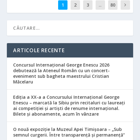
1
2
3
...
80
ARTICOLE RECENTE
Concursul Internațional George Enescu 2026
debutează la Ateneul Român cu un concert-
eveniment sub bagheta maestrului Cristian
Măcelaru
Ediția a XX-a a Concursului Internațional George
Enescu – marcată la Sibiu prin recitaluri cu laureați
ai competiției și artiști de renume internațional.
Bilete și abonamente, acum în vânzare
O nouă expoziție la Muzeul Apei Timișoara – „Sub
semnul curgerii. Între transparență și permanență”