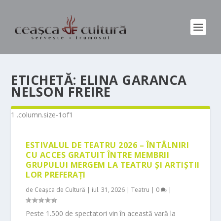
ETICHETĂ:
ELINA GARANCA
NELSON FREIRE
ESTIVALUL DE TEATRU 2026 – ÎNTÂLNIRI
CU ACCES GRATUIT ÎNTRE MEMBRII
GRUPULUI MERGEM LA TEATRU ȘI ARTIȘTII
LOR PREFERAȚI
de
Ceașca de Cultură
|
iul. 31, 2026
|
Teatru
|
0
|
Peste 1.500 de spectatori vin în această vară la