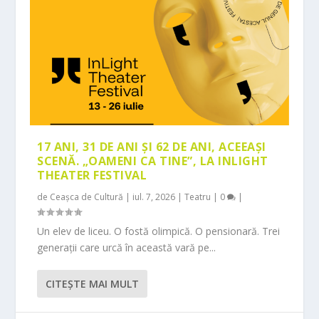
17 ANI, 31 DE ANI ȘI 62 DE ANI, ACEEAȘI
SCENĂ. „OAMENI CA TINE”, LA INLIGHT
THEATER FESTIVAL
de
Ceașca de Cultură
|
iul. 7, 2026
|
Teatru
|
0
|
Un elev de liceu. O fostă olimpică. O pensionară. Trei
generații care urcă în această vară pe...
CITEŞTE MAI MULT