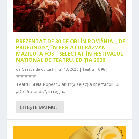
PREZENTAT DE 30 DE ORI ÎN ROMÂNIA, „DE
PROFUNDIS”, ÎN REGIA LUI RĂZVAN
MAZILU, A FOST SELECTAT ÎN FESTIVALUL
NAȚIONAL DE TEATRU, EDIȚIA 2026
de
Ceașca de Cultură
|
iul. 13, 2026
|
Teatru
|
0
|
Teatrul Stela Popescu anunță selecția spectacolului
„De Profundis”, în regia...
CITEŞTE MAI MULT