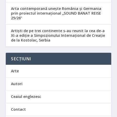
Arta contemporană unește România și Germania
prin proiectul internațional „SOUND BANAT REISE
25/26”
Artiști de pe trei continente s-au reunit la cea de-a
XI-a ediție a Simpozionului Internațional de Creație
de la Kostolac, Serbia
SECȚIUNI
Arte
Autori
Ceaiul englezesc
Contact