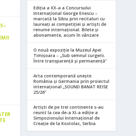
Ediția a XX-a a Concursului
Internațional George Enescu –
marcată la Sibiu prin recitaluri cu
laureați ai competiției și artiști de
25–
renume internațional. Bilete și
abonamente, acum în vânzare
EMII
O nouă expoziție la Muzeul Apei
Timișoara – „Sub semnul curgerii.
Între transparență și permanență”
Arta contemporană unește
România și Germania prin proiectul
internațional „SOUND BANAT REISE
25/26”
Artiști de pe trei continente s-au
reunit la cea de-a XI-a ediție a
ATER
Simpozionului Internațional de
TE
Creație de la Kostolac, Serbia