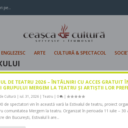
i pe...
L ENGLEZESC
ARTE
CULTURĂ & SPECTACOL
SOCIE
XULUI
LUL DE TEATRU 2026 – ÎNTÂLNIRI CU ACCES GRATUIT 
I GRUPULUI MERGEM LA TEATRU ȘI ARTIȘTII LOR PREF
de Cultură
|
iul. 31, 2026
|
Teatru
|
0
|
0 de spectatori vin în această vară la Estivalul de teatru, proiect orga
tru comunitatea Mergem la teatru. Organizat în perioada 11 iulie – 30 
re din București, Estivalul îi are...