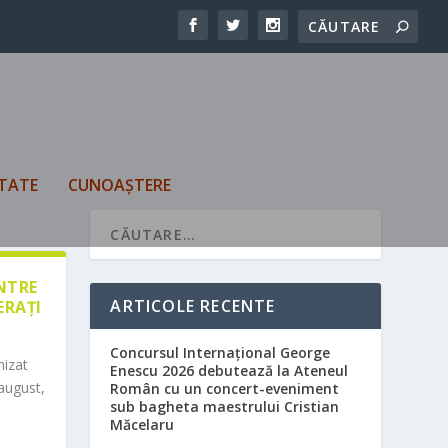
TATE
CUNOAȘTERE
ÎNTRE
ARTICOLE RECENTE
ERAȚI
Concursul Internațional George
nizat
Enescu 2026 debutează la Ateneul
august,
Român cu un concert-eveniment
sub bagheta maestrului Cristian
Măcelaru