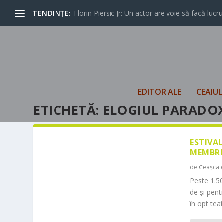
TENDINȚE:
Florin Piersic Jr: Un actor are voie să facă lucrur
EDITORIALE
CEAIU
ETICHETĂ:
ELOGIUL PARADO
ESTIVA
MEMBRI
de
Ceașca 
Peste 1.50
de și pen
în opt teat