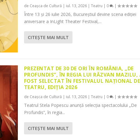
de
Ceașca de Cultură
|
iul. 13, 2026
|
Teatru
|
0
|
Între 13 și 26 iulie 2026, Bucureștiul devine scena ediției
aniversare a InLight Theater Festival,...
CITEŞTE MAI MULT
PREZENTAT DE 30 DE ORI ÎN ROMÂNIA, „DE
PROFUNDIS”, ÎN REGIA LUI RĂZVAN MAZILU,
FOST SELECTAT ÎN FESTIVALUL NAȚIONAL D
TEATRU, EDIȚIA 2026
de
Ceașca de Cultură
|
iul. 13, 2026
|
Teatru
|
0
|
Teatrul Stela Popescu anunță selecția spectacolului „De
Profundis”, în regia...
CITEŞTE MAI MULT