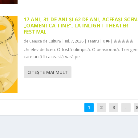
17 ANI, 31 DE ANI ȘI 62 DE ANI, ACEEAȘI SCEN
„OAMENI CA TINE”, LA INLIGHT THEATER
FESTIVAL
de
Ceașca de Cultură
|
iul. 7, 2026
|
Teatru
|
0
|
Un elev de liceu. O fostă olimpică. O pensionară. Trei gene
care urcă în această vară pe...
CITEŞTE MAI MULT
1
2
3
...