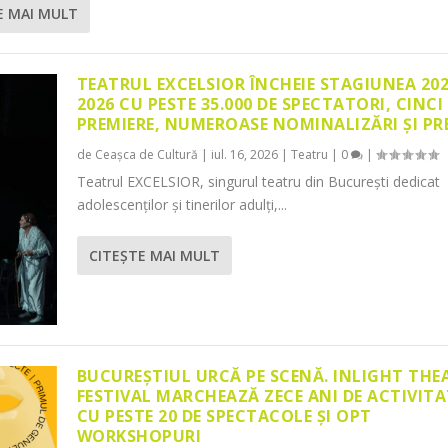
E MAI MULT
TEATRUL EXCELSIOR ÎNCHEIE STAGIUNEA 20
2026 CU PESTE 35.000 DE SPECTATORI, CINCI
PREMIERE, NUMEROASE NOMINALIZĂRI ȘI PR
de
Ceașca de Cultură
|
iul. 16, 2026
|
Teatru
|
0
|
Teatrul EXCELSIOR, singurul teatru din București dedicat
adolescenților și tinerilor adulți,...
CITEŞTE MAI MULT
BUCUREȘTIUL URCĂ PE SCENĂ. INLIGHT THE
FESTIVAL MARCHEAZĂ ZECE ANI DE ACTIVITA
CU PESTE 20 DE SPECTACOLE ȘI OPT
WORKSHOPURI