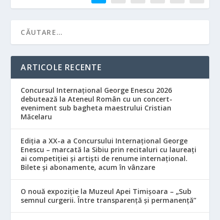
ARTICOLE RECENTE
Concursul Internațional George Enescu 2026
debutează la Ateneul Român cu un concert-
eveniment sub bagheta maestrului Cristian
Măcelaru
Ediția a XX-a a Concursului Internațional George
Enescu – marcată la Sibiu prin recitaluri cu laureați
ai competiției și artiști de renume internațional.
Bilete și abonamente, acum în vânzare
O nouă expoziție la Muzeul Apei Timișoara – „Sub
semnul curgerii. Între transparență și permanență”