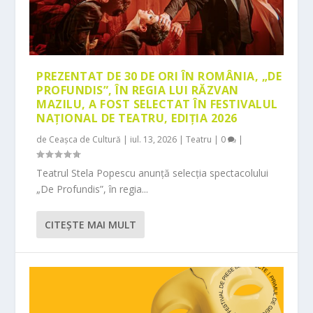
PREZENTAT DE 30 DE ORI ÎN ROMÂNIA, „DE
PROFUNDIS”, ÎN REGIA LUI RĂZVAN
MAZILU, A FOST SELECTAT ÎN FESTIVALUL
NAȚIONAL DE TEATRU, EDIȚIA 2026
de
Ceașca de Cultură
|
iul. 13, 2026
|
Teatru
|
0
|
Teatrul Stela Popescu anunță selecția spectacolului
„De Profundis”, în regia...
CITEŞTE MAI MULT