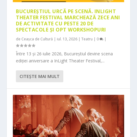
BUCUREȘTIUL URCĂ PE SCENĂ. INLIGHT
THEATER FESTIVAL MARCHEAZĂ ZECE ANI
DE ACTIVITATE CU PESTE 20 DE
SPECTACOLE ȘI OPT WORKSHOPURI
de
Ceașca de Cultură
|
iul. 13, 2026
|
Teatru
|
0
|
Între 13 și 26 iulie 2026, Bucureștiul devine scena
ediției aniversare a InLight Theater Festival,...
CITEŞTE MAI MULT