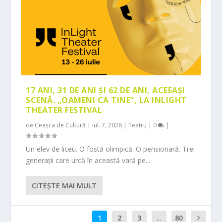
17 ANI, 31 DE ANI ȘI 62 DE ANI, ACEEAȘI
SCENĂ. „OAMENI CA TINE”, LA INLIGHT
THEATER FESTIVAL
de
Ceașca de Cultură
|
iul. 7, 2026
|
Teatru
|
0
|
Un elev de liceu. O fostă olimpică. O pensionară. Trei
generații care urcă în această vară pe...
CITEŞTE MAI MULT
1
2
3
...
80