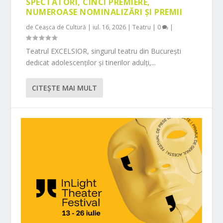
SPECTATORI, CINCI PREMIERE,
NUMEROASE NOMINALIZĂRI ȘI PREMII
de
Ceașca de Cultură
|
iul. 16, 2026
|
Teatru
|
0
|
Teatrul EXCELSIOR, singurul teatru din București
dedicat adolescenților și tinerilor adulți,...
CITEŞTE MAI MULT