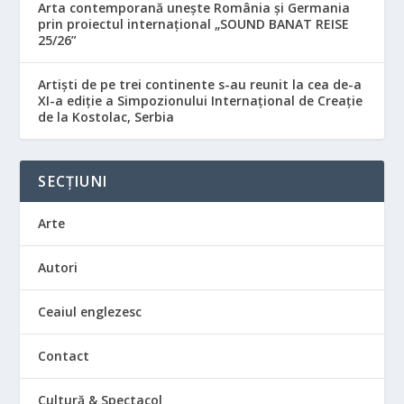
Arta contemporană unește România și Germania
prin proiectul internațional „SOUND BANAT REISE
25/26”
Artiști de pe trei continente s-au reunit la cea de-a
XI-a ediție a Simpozionului Internațional de Creație
de la Kostolac, Serbia
SECȚIUNI
Arte
Autori
Ceaiul englezesc
Contact
Cultură & Spectacol