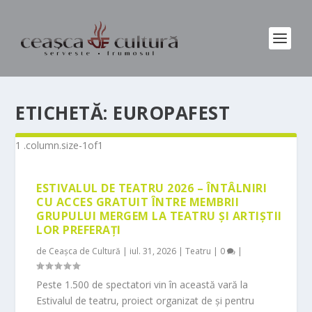
ETICHETĂ:
EUROPAFEST
ESTIVALUL DE TEATRU 2026 – ÎNTÂLNIRI
CU ACCES GRATUIT ÎNTRE MEMBRII
GRUPULUI MERGEM LA TEATRU ȘI ARTIȘTII
LOR PREFERAȚI
de
Ceașca de Cultură
|
iul. 31, 2026
|
Teatru
|
0
|
Peste 1.500 de spectatori vin în această vară la
Estivalul de teatru, proiect organizat de și pentru