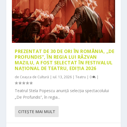
PREZENTAT DE 30 DE ORI ÎN ROMÂNIA, „DE
PROFUNDIS”, ÎN REGIA LUI RĂZVAN
MAZILU, A FOST SELECTAT ÎN FESTIVALUL
NAȚIONAL DE TEATRU, EDIȚIA 2026
de
Ceașca de Cultură
|
iul. 13, 2026
|
Teatru
|
0
|
Teatrul Stela Popescu anunță selecția spectacolului
„De Profundis”, în regia...
CITEŞTE MAI MULT