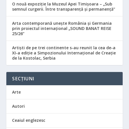
O nouă expoziție la Muzeul Apei Timișoara – „Sub
semnul curgerii. Între transparență și permanență”
Arta contemporană unește România și Germania
prin proiectul internațional „SOUND BANAT REISE
25/26”
Artiști de pe trei continente s-au reunit la cea de-a
XI-a ediție a Simpozionului Internațional de Creație
de la Kostolac, Serbia
SECȚIUNI
Arte
Autori
Ceaiul englezesc