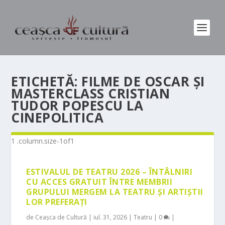
ETICHETĂ:
FILME DE OSCAR ȘI
MASTERCLASS CRISTIAN
TUDOR POPESCU LA
CINEPOLITICA
ESTIVALUL DE TEATRU 2026 – ÎNTÂLNIRI
CU ACCES GRATUIT ÎNTRE MEMBRII
GRUPULUI MERGEM LA TEATRU ȘI ARTIȘTII
LOR PREFERAȚI
de
Ceașca de Cultură
|
iul. 31, 2026
|
Teatru
|
0
|