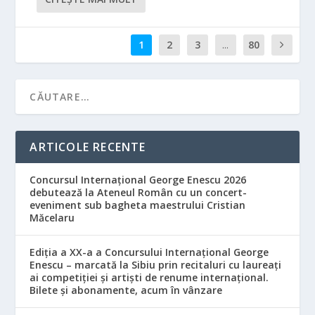
1
2
3
...
80
ARTICOLE RECENTE
Concursul Internațional George Enescu 2026
debutează la Ateneul Român cu un concert-
eveniment sub bagheta maestrului Cristian
Măcelaru
Ediția a XX-a a Concursului Internațional George
Enescu – marcată la Sibiu prin recitaluri cu laureați
ai competiției și artiști de renume internațional.
Bilete și abonamente, acum în vânzare