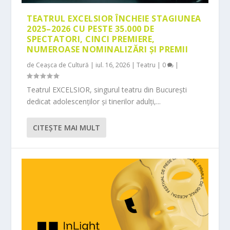
TEATRUL EXCELSIOR ÎNCHEIE STAGIUNEA
2025–2026 CU PESTE 35.000 DE
SPECTATORI, CINCI PREMIERE,
NUMEROASE NOMINALIZĂRI ȘI PREMII
de
Ceașca de Cultură
|
iul. 16, 2026
|
Teatru
|
0
|
Teatrul EXCELSIOR, singurul teatru din București
dedicat adolescenților și tinerilor adulți,...
CITEŞTE MAI MULT