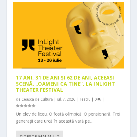
17 ANI, 31 DE ANI ȘI 62 DE ANI, ACEEAȘI
SCENĂ. „OAMENI CA TINE”, LA INLIGHT
THEATER FESTIVAL
de
Ceașca de Cultură
|
iul. 7, 2026
|
Teatru
|
0
|
Un elev de liceu. O fostă olimpică. O pensionară. Trei
generații care urcă în această vară pe...
CITEŞTE MAI MULT