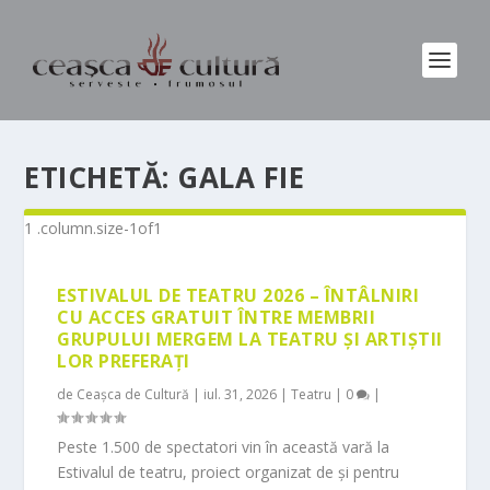
ETICHETĂ:
GALA FIE
ESTIVALUL DE TEATRU 2026 – ÎNTÂLNIRI
CU ACCES GRATUIT ÎNTRE MEMBRII
GRUPULUI MERGEM LA TEATRU ȘI ARTIȘTII
LOR PREFERAȚI
de
Ceașca de Cultură
|
iul. 31, 2026
|
Teatru
|
0
|
Peste 1.500 de spectatori vin în această vară la
Estivalul de teatru, proiect organizat de și pentru