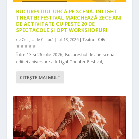
BUCUREȘTIUL URCĂ PE SCENĂ. INLIGHT
THEATER FESTIVAL MARCHEAZĂ ZECE ANI
DE ACTIVITATE CU PESTE 20 DE
SPECTACOLE ȘI OPT WORKSHOPURI
de
Ceașca de Cultură
|
iul. 13, 2026
|
Teatru
|
0
|
Între 13 și 26 iulie 2026, Bucureștiul devine scena
ediției aniversare a InLight Theater Festival,...
CITEŞTE MAI MULT