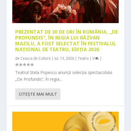
PREZENTAT DE 30 DE ORI ÎN ROMÂNIA, „DE
PROFUNDIS”, ÎN REGIA LUI RĂZVAN
MAZILU, A FOST SELECTAT ÎN FESTIVALUL
NAȚIONAL DE TEATRU, EDIȚIA 2026
de
Ceașca de Cultură
|
iul. 13, 2026
|
Teatru
|
0
|
Teatrul Stela Popescu anunță selecția spectacolului
„De Profundis”, în regia...
CITEŞTE MAI MULT