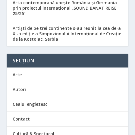
Arta contemporană unește România și Germania
prin proiectul internațional „SOUND BANAT REISE
25/26”
Artiști de pe trei continente s-au reunit la cea de-a
XI-a ediție a Simpozionului Internațional de Creație
de la Kostolac, Serbia
SECȚIUNI
Arte
Autori
Ceaiul englezesc
Contact
Cultură & Spectacol