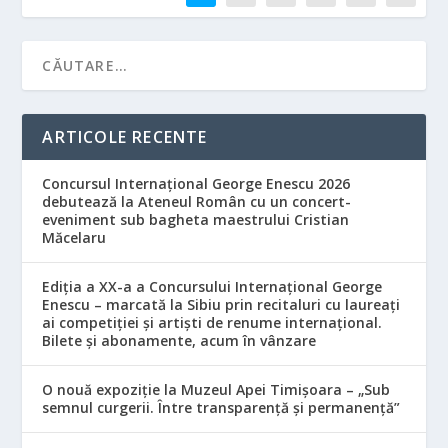
ARTICOLE RECENTE
Concursul Internațional George Enescu 2026
debutează la Ateneul Român cu un concert-
eveniment sub bagheta maestrului Cristian
Măcelaru
Ediția a XX-a a Concursului Internațional George
Enescu – marcată la Sibiu prin recitaluri cu laureați
ai competiției și artiști de renume internațional.
Bilete și abonamente, acum în vânzare
O nouă expoziție la Muzeul Apei Timișoara – „Sub
semnul curgerii. Între transparență și permanență”