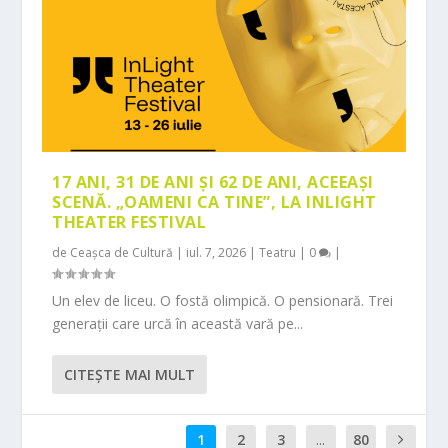
17 ANI, 31 DE ANI ȘI 62 DE ANI, ACEEAȘI
SCENĂ. „OAMENI CA TINE”, LA INLIGHT
THEATER FESTIVAL
de
Ceașca de Cultură
|
iul. 7, 2026
|
Teatru
|
0
|
Un elev de liceu. O fostă olimpică. O pensionară. Trei
generații care urcă în această vară pe...
CITEŞTE MAI MULT
1
2
3
...
80