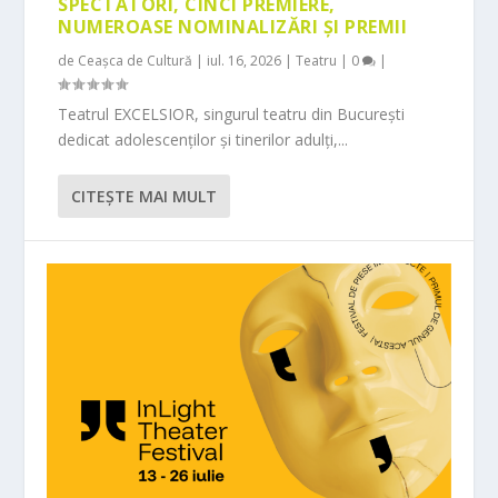
SPECTATORI, CINCI PREMIERE,
NUMEROASE NOMINALIZĂRI ȘI PREMII
de
Ceașca de Cultură
|
iul. 16, 2026
|
Teatru
|
0
|
Teatrul EXCELSIOR, singurul teatru din București
dedicat adolescenților și tinerilor adulți,...
CITEŞTE MAI MULT