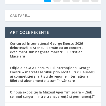
ARTICOLE RECENTE
Concursul Internațional George Enescu 2026
debutează la Ateneul Român cu un concert-
eveniment sub bagheta maestrului Cristian
Măcelaru
Ediția a XX-a a Concursului Internațional George
Enescu – marcată la Sibiu prin recitaluri cu laureați
ai competiției și artiști de renume internațional.
Bilete și abonamente, acum în vânzare
O nouă expoziție la Muzeul Apei Timișoara – „Sub
semnul curgerii. Între transparență și permanență”