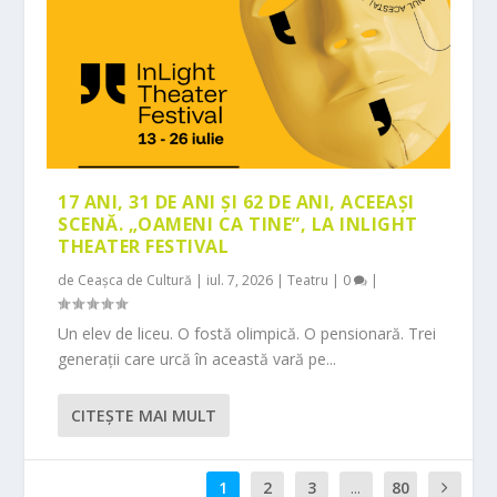
17 ANI, 31 DE ANI ȘI 62 DE ANI, ACEEAȘI
SCENĂ. „OAMENI CA TINE”, LA INLIGHT
THEATER FESTIVAL
de
Ceașca de Cultură
|
iul. 7, 2026
|
Teatru
|
0
|
Un elev de liceu. O fostă olimpică. O pensionară. Trei
generații care urcă în această vară pe...
CITEŞTE MAI MULT
1
2
3
...
80