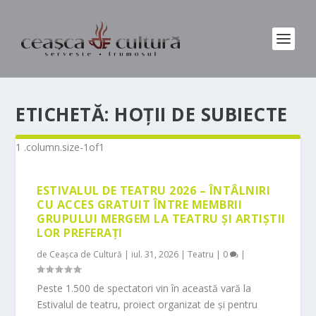
ETICHETĂ:
HOȚII DE SUBIECTE
ESTIVALUL DE TEATRU 2026 – ÎNTÂLNIRI
CU ACCES GRATUIT ÎNTRE MEMBRII
GRUPULUI MERGEM LA TEATRU ȘI ARTIȘTII
LOR PREFERAȚI
de
Ceașca de Cultură
|
iul. 31, 2026
|
Teatru
|
0
|
Peste 1.500 de spectatori vin în această vară la
Estivalul de teatru, proiect organizat de și pentru