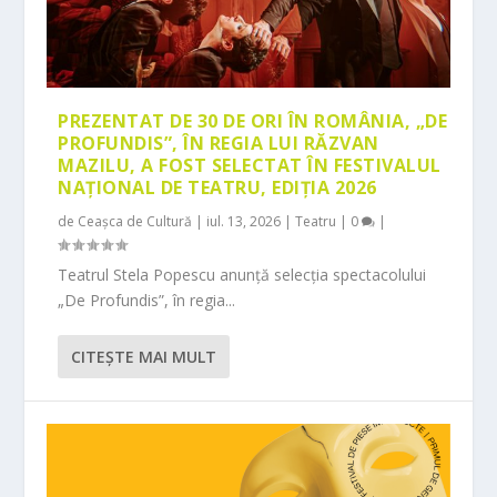
PREZENTAT DE 30 DE ORI ÎN ROMÂNIA, „DE
PROFUNDIS”, ÎN REGIA LUI RĂZVAN
MAZILU, A FOST SELECTAT ÎN FESTIVALUL
NAȚIONAL DE TEATRU, EDIȚIA 2026
de
Ceașca de Cultură
|
iul. 13, 2026
|
Teatru
|
0
|
Teatrul Stela Popescu anunță selecția spectacolului
„De Profundis”, în regia...
CITEŞTE MAI MULT