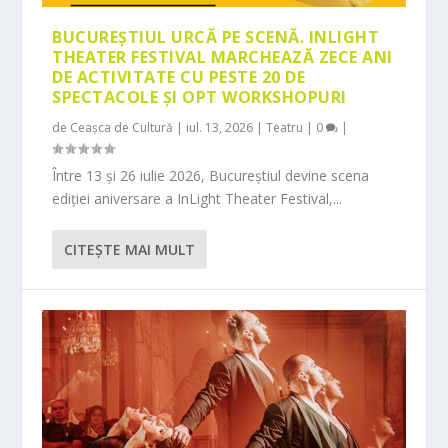
BUCUREȘTIUL URCĂ PE SCENĂ. INLIGHT
THEATER FESTIVAL MARCHEAZĂ ZECE ANI
DE ACTIVITATE CU PESTE 20 DE
SPECTACOLE ȘI OPT WORKSHOPURI
de
Ceașca de Cultură
|
iul. 13, 2026
|
Teatru
|
0
|
Între 13 și 26 iulie 2026, Bucureștiul devine scena
ediției aniversare a InLight Theater Festival,...
CITEŞTE MAI MULT