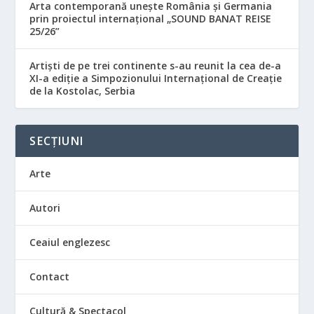
Arta contemporană unește România și Germania
prin proiectul internațional „SOUND BANAT REISE
25/26”
Artiști de pe trei continente s-au reunit la cea de-a
XI-a ediție a Simpozionului Internațional de Creație
de la Kostolac, Serbia
SECȚIUNI
Arte
Autori
Ceaiul englezesc
Contact
Cultură & Spectacol