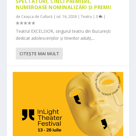
SPECTATORI, CINCI PREMIERE,
NUMEROASE NOMINALIZĂRI ȘI PREMII
de
Ceașca de Cultură
|
iul. 16, 2026
|
Teatru
|
0
|
Teatrul EXCELSIOR, singurul teatru din București
dedicat adolescenților și tinerilor adulți,...
CITEŞTE MAI MULT