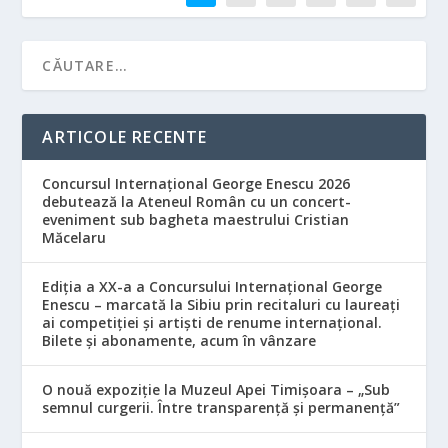
ARTICOLE RECENTE
Concursul Internațional George Enescu 2026
debutează la Ateneul Român cu un concert-
eveniment sub bagheta maestrului Cristian
Măcelaru
Ediția a XX-a a Concursului Internațional George
Enescu – marcată la Sibiu prin recitaluri cu laureați
ai competiției și artiști de renume internațional.
Bilete și abonamente, acum în vânzare
O nouă expoziție la Muzeul Apei Timișoara – „Sub
semnul curgerii. Între transparență și permanență”