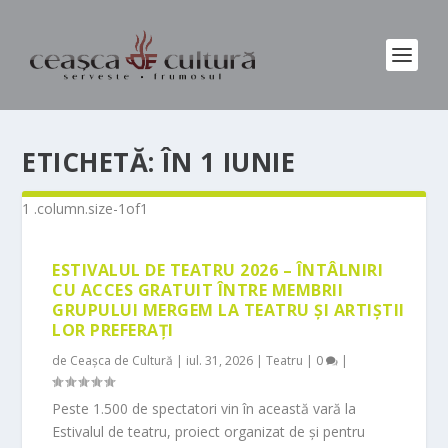
ETICHETĂ:
ÎN 1 IUNIE
ESTIVALUL DE TEATRU 2026 – ÎNTÂLNIRI
CU ACCES GRATUIT ÎNTRE MEMBRII
GRUPULUI MERGEM LA TEATRU ȘI ARTIȘTII
LOR PREFERAȚI
de
Ceașca de Cultură
|
iul. 31, 2026
|
Teatru
|
0
|
Peste 1.500 de spectatori vin în această vară la
Estivalul de teatru, proiect organizat de și pentru