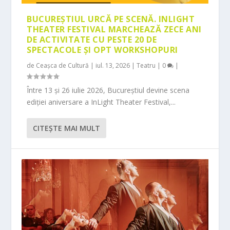
BUCUREȘTIUL URCĂ PE SCENĂ. INLIGHT
THEATER FESTIVAL MARCHEAZĂ ZECE ANI
DE ACTIVITATE CU PESTE 20 DE
SPECTACOLE ȘI OPT WORKSHOPURI
de
Ceașca de Cultură
|
iul. 13, 2026
|
Teatru
|
0
|
Între 13 și 26 iulie 2026, Bucureștiul devine scena
ediției aniversare a InLight Theater Festival,...
CITEŞTE MAI MULT