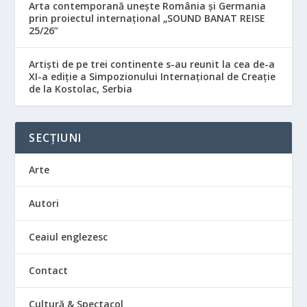
Arta contemporană unește România și Germania
prin proiectul internațional „SOUND BANAT REISE
25/26”
Artiști de pe trei continente s-au reunit la cea de-a
XI-a ediție a Simpozionului Internațional de Creație
de la Kostolac, Serbia
SECȚIUNI
Arte
Autori
Ceaiul englezesc
Contact
Cultură & Spectacol