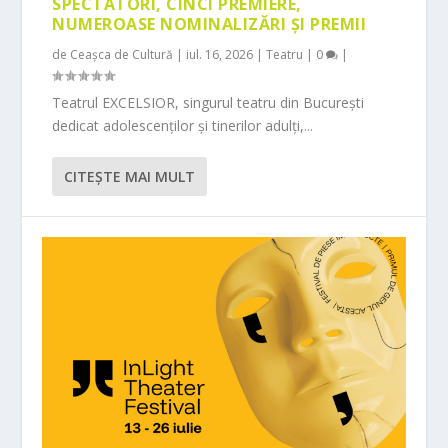
SPECTATORI, CINCI PREMIERE,
NUMEROASE NOMINALIZĂRI ȘI PREMII
de
Ceașca de Cultură
|
iul. 16, 2026
|
Teatru
|
0
|
Teatrul EXCELSIOR, singurul teatru din București
dedicat adolescenților și tinerilor adulți,...
CITEŞTE MAI MULT