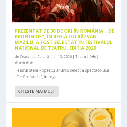
PREZENTAT DE 30 DE ORI ÎN ROMÂNIA, „DE
PROFUNDIS”, ÎN REGIA LUI RĂZVAN
MAZILU, A FOST SELECTAT ÎN FESTIVALUL
NAȚIONAL DE TEATRU, EDIȚIA 2026
de
Ceașca de Cultură
|
iul. 13, 2026
|
Teatru
|
0
|
Teatrul Stela Popescu anunță selecția spectacolului
„De Profundis”, în regia...
CITEŞTE MAI MULT