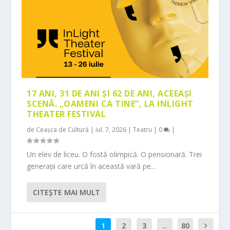
17 ANI, 31 DE ANI ȘI 62 DE ANI, ACEEAȘI
SCENĂ. „OAMENI CA TINE”, LA INLIGHT
THEATER FESTIVAL
de
Ceașca de Cultură
|
iul. 7, 2026
|
Teatru
|
0
|
Un elev de liceu. O fostă olimpică. O pensionară. Trei
generații care urcă în această vară pe...
CITEŞTE MAI MULT
1
2
3
...
80