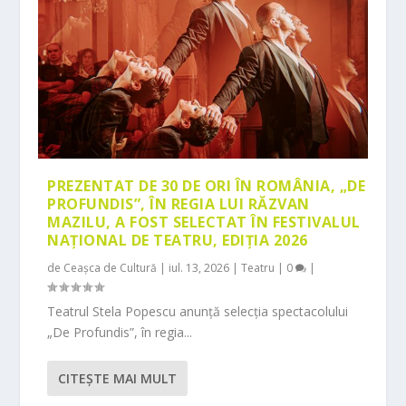
PREZENTAT DE 30 DE ORI ÎN ROMÂNIA, „DE
PROFUNDIS”, ÎN REGIA LUI RĂZVAN
MAZILU, A FOST SELECTAT ÎN FESTIVALUL
NAȚIONAL DE TEATRU, EDIȚIA 2026
de
Ceașca de Cultură
|
iul. 13, 2026
|
Teatru
|
0
|
Teatrul Stela Popescu anunță selecția spectacolului
„De Profundis”, în regia...
CITEŞTE MAI MULT