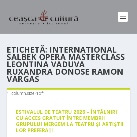
ETICHETĂ:
INTERNATIONAL
SALBEK OPERA MASTERCLASS
LEONTINA VADUVA
RUXANDRA DONOSE RAMON
VARGAS
ESTIVALUL DE TEATRU 2026 – ÎNTÂLNIRI
CU ACCES GRATUIT ÎNTRE MEMBRII
GRUPULUI MERGEM LA TEATRU ȘI ARTIȘTII
LOR PREFERAȚI