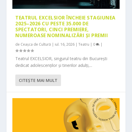
TEATRUL EXCELSIOR ÎNCHEIE STAGIUNEA
2025–2026 CU PESTE 35.000 DE
SPECTATORI, CINCI PREMIERE,
NUMEROASE NOMINALIZĂRI ȘI PREMII
de
Ceașca de Cultură
|
iul. 16, 2026
|
Teatru
|
0
|
Teatrul EXCELSIOR, singurul teatru din București
dedicat adolescenților și tinerilor adulți,...
CITEŞTE MAI MULT