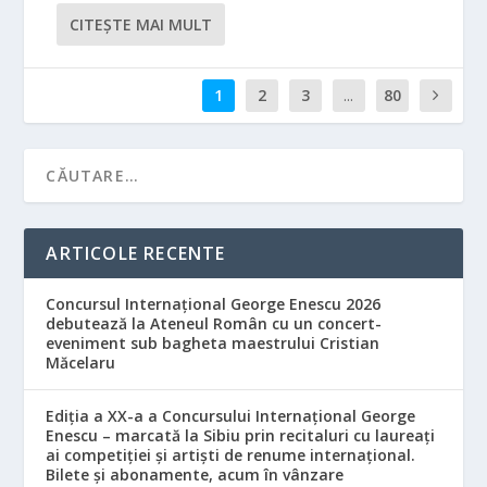
CITEŞTE MAI MULT
1
2
3
...
80
ARTICOLE RECENTE
Concursul Internațional George Enescu 2026
debutează la Ateneul Român cu un concert-
eveniment sub bagheta maestrului Cristian
Măcelaru
Ediția a XX-a a Concursului Internațional George
Enescu – marcată la Sibiu prin recitaluri cu laureați
ai competiției și artiști de renume internațional.
Bilete și abonamente, acum în vânzare