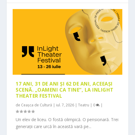
17 ANI, 31 DE ANI ȘI 62 DE ANI, ACEEAȘI
SCENĂ. „OAMENI CA TINE”, LA INLIGHT
THEATER FESTIVAL
de
Ceașca de Cultură
|
iul. 7, 2026
|
Teatru
|
0
|
Un elev de liceu. O fostă olimpică. O pensionară. Trei
generații care urcă în această vară pe...