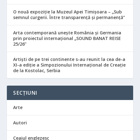
O nouă expoziție la Muzeul Apei Timișoara – „Sub
semnul curgerii. Între transparență și permanență”
Arta contemporană unește România și Germania
prin proiectul internațional „SOUND BANAT REISE
25/26”
Artiști de pe trei continente s-au reunit la cea de-a
XI-a ediție a Simpozionului Internațional de Creație
de la Kostolac, Serbia
SECȚIUNI
Arte
Autori
Ceaiul englezesc