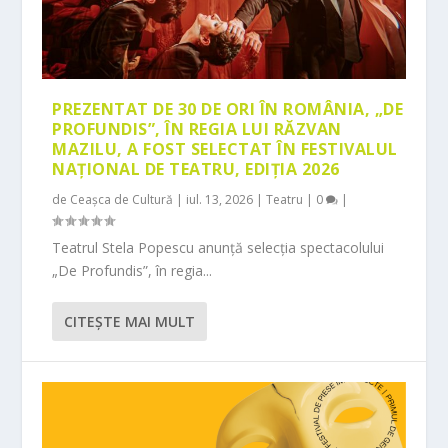
PREZENTAT DE 30 DE ORI ÎN ROMÂNIA, „DE
PROFUNDIS”, ÎN REGIA LUI RĂZVAN
MAZILU, A FOST SELECTAT ÎN FESTIVALUL
NAȚIONAL DE TEATRU, EDIȚIA 2026
de
Ceașca de Cultură
|
iul. 13, 2026
|
Teatru
|
0
|
Teatrul Stela Popescu anunță selecția spectacolului
„De Profundis”, în regia...
CITEŞTE MAI MULT