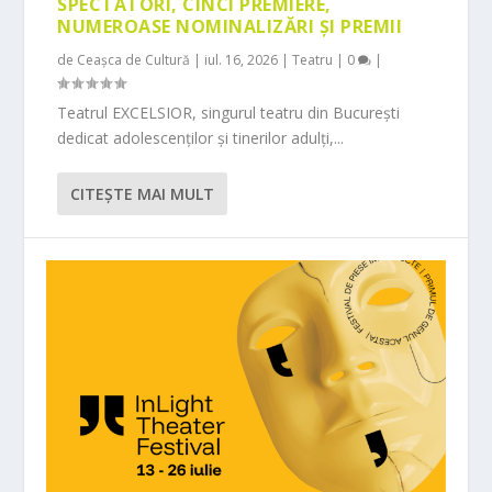
SPECTATORI, CINCI PREMIERE,
NUMEROASE NOMINALIZĂRI ȘI PREMII
de
Ceașca de Cultură
|
iul. 16, 2026
|
Teatru
|
0
|
Teatrul EXCELSIOR, singurul teatru din București
dedicat adolescenților și tinerilor adulți,...
CITEŞTE MAI MULT