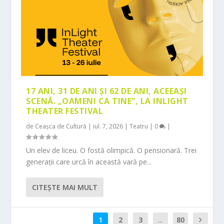
17 ANI, 31 DE ANI ȘI 62 DE ANI, ACEEAȘI
SCENĂ. „OAMENI CA TINE”, LA INLIGHT
THEATER FESTIVAL
de
Ceașca de Cultură
|
iul. 7, 2026
|
Teatru
|
0
|
Un elev de liceu. O fostă olimpică. O pensionară. Trei
generații care urcă în această vară pe...
CITEŞTE MAI MULT
1
2
3
...
80