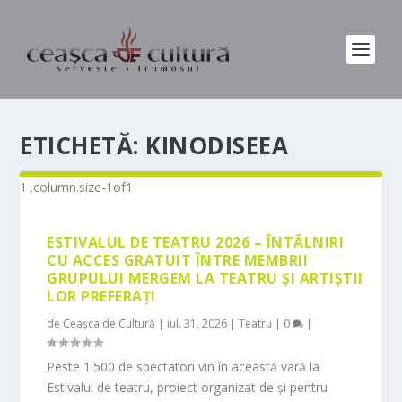
ETICHETĂ:
KINODISEEA
ESTIVALUL DE TEATRU 2026 – ÎNTÂLNIRI
CU ACCES GRATUIT ÎNTRE MEMBRII
GRUPULUI MERGEM LA TEATRU ȘI ARTIȘTII
LOR PREFERAȚI
de
Ceașca de Cultură
|
iul. 31, 2026
|
Teatru
|
0
|
Peste 1.500 de spectatori vin în această vară la
Estivalul de teatru, proiect organizat de și pentru