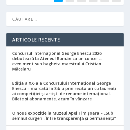
ARTICOLE RECENTE
Concursul Internațional George Enescu 2026
debutează la Ateneul Român cu un concert-
eveniment sub bagheta maestrului Cristian
Măcelaru
Ediția a XX-a a Concursului Internațional George
Enescu – marcată la Sibiu prin recitaluri cu laureați
ai competiției și artiști de renume internațional.
Bilete și abonamente, acum în vânzare
O nouă expoziție la Muzeul Apei Timișoara – „Sub
semnul curgerii. Între transparență și permanență”