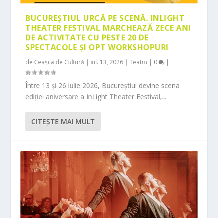
BUCUREȘTIUL URCĂ PE SCENĂ. INLIGHT
THEATER FESTIVAL MARCHEAZĂ ZECE ANI
DE ACTIVITATE CU PESTE 20 DE
SPECTACOLE ȘI OPT WORKSHOPURI
de
Ceașca de Cultură
|
iul. 13, 2026
|
Teatru
|
0
|
Între 13 și 26 iulie 2026, Bucureștiul devine scena
ediției aniversare a InLight Theater Festival,...
CITEŞTE MAI MULT