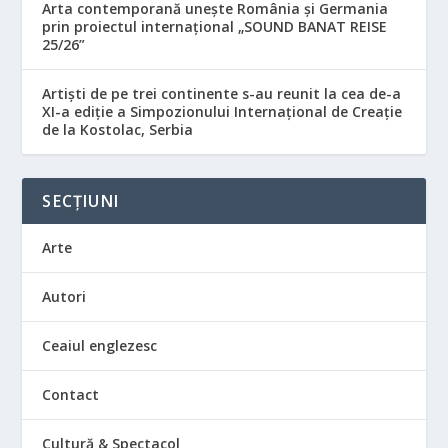
Arta contemporană unește România și Germania
prin proiectul internațional „SOUND BANAT REISE
25/26”
Artiști de pe trei continente s-au reunit la cea de-a
XI-a ediție a Simpozionului Internațional de Creație
de la Kostolac, Serbia
SECȚIUNI
Arte
Autori
Ceaiul englezesc
Contact
Cultură & Spectacol