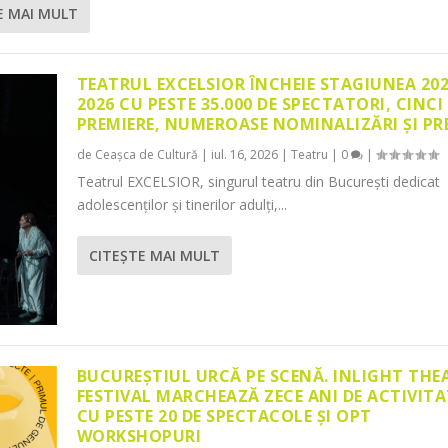
E MAI MULT
TEATRUL EXCELSIOR ÎNCHEIE STAGIUNEA 20
2026 CU PESTE 35.000 DE SPECTATORI, CINCI
PREMIERE, NUMEROASE NOMINALIZĂRI ȘI PR
de
Ceașca de Cultură
|
iul. 16, 2026
|
Teatru
|
0
|
Teatrul EXCELSIOR, singurul teatru din București dedicat
adolescenților și tinerilor adulți,...
CITEŞTE MAI MULT
BUCUREȘTIUL URCĂ PE SCENĂ. INLIGHT THE
FESTIVAL MARCHEAZĂ ZECE ANI DE ACTIVITA
CU PESTE 20 DE SPECTACOLE ȘI OPT
WORKSHOPURI