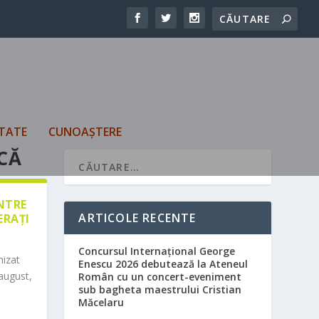
TATE
CUNOAȘTERE
ŞCĂ
ÎNTRE
ARTICOLE RECENTE
ERAȚI
Concursul Internațional George
nizat
Enescu 2026 debutează la Ateneul
august,
Român cu un concert-eveniment
sub bagheta maestrului Cristian
Măcelaru