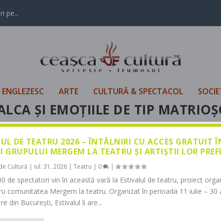
i pe...
L ENGLEZESC
ARTE
CULTURĂ & SPECTACOL
SOCIE
LCA ŞI EMOŢIILE DE TIP MATRIO
LUL DE TEATRU 2026 – ÎNTÂLNIRI CU ACCES GRATUIT 
I GRUPULUI MERGEM LA TEATRU ȘI ARTIȘTII LOR PREF
de Cultură
|
iul. 31, 2026
|
Teatru
|
0
|
0 de spectatori vin în această vară la Estivalul de teatru, proiect orga
tru comunitatea Mergem la teatru. Organizat în perioada 11 iulie – 30 
re din București, Estivalul îi are...