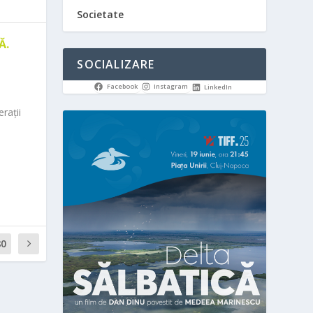
Societate
Ă.
SOCIALIZARE
Facebook
Instagram
LinkedIn
rații
80