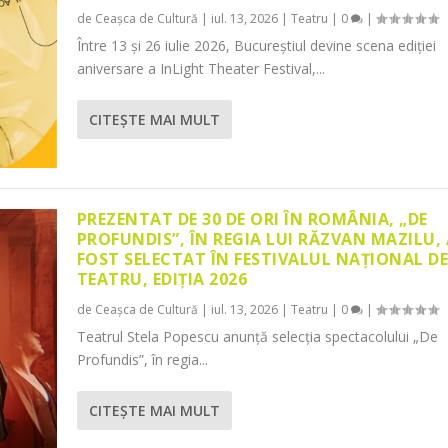
de
Ceașca de Cultură
|
iul. 13, 2026
|
Teatru
|
0
|
Între 13 și 26 iulie 2026, Bucureștiul devine scena ediției
aniversare a InLight Theater Festival,...
CITEŞTE MAI MULT
PREZENTAT DE 30 DE ORI ÎN ROMÂNIA, „DE
PROFUNDIS”, ÎN REGIA LUI RĂZVAN MAZILU,
FOST SELECTAT ÎN FESTIVALUL NAȚIONAL D
TEATRU, EDIȚIA 2026
de
Ceașca de Cultură
|
iul. 13, 2026
|
Teatru
|
0
|
Teatrul Stela Popescu anunță selecția spectacolului „De
Profundis”, în regia...
CITEŞTE MAI MULT