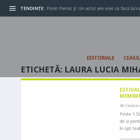
TENDINȚE:
Florin Piersic Jr: Un actor are voie să facă lucrur
EDITORIALE
CEAIU
ETICHETĂ:
LAURA LUCIA MIHA
ESTIVA
MEMBRI
de
Ceașca 
Peste 1.50
de și pen
în opt teat