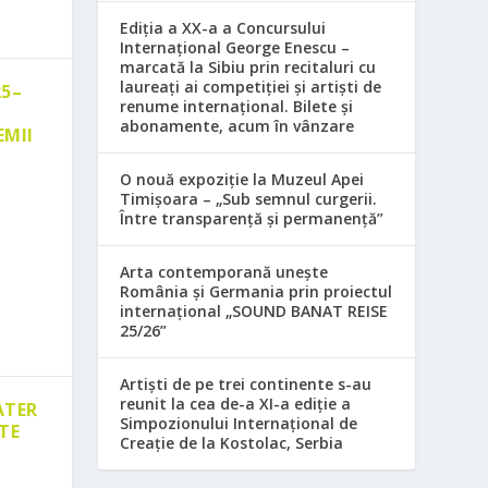
Ediția a XX-a a Concursului
Internațional George Enescu –
marcată la Sibiu prin recitaluri cu
laureați ai competiției și artiști de
25–
renume internațional. Bilete și
abonamente, acum în vânzare
EMII
O nouă expoziție la Muzeul Apei
Timișoara – „Sub semnul curgerii.
Între transparență și permanență”
Arta contemporană unește
România și Germania prin proiectul
internațional „SOUND BANAT REISE
25/26”
Artiști de pe trei continente s-au
reunit la cea de-a XI-a ediție a
ATER
Simpozionului Internațional de
TE
Creație de la Kostolac, Serbia