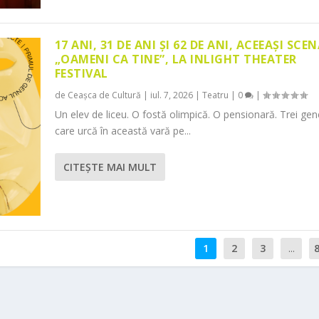
17 ANI, 31 DE ANI ȘI 62 DE ANI, ACEEAȘI SCEN
„OAMENI CA TINE”, LA INLIGHT THEATER
FESTIVAL
de
Ceașca de Cultură
|
iul. 7, 2026
|
Teatru
|
0
|
Un elev de liceu. O fostă olimpică. O pensionară. Trei gene
care urcă în această vară pe...
CITEŞTE MAI MULT
1
2
3
...