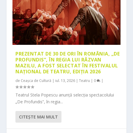
PREZENTAT DE 30 DE ORI ÎN ROMÂNIA, „DE
PROFUNDIS”, ÎN REGIA LUI RĂZVAN
MAZILU, A FOST SELECTAT ÎN FESTIVALUL
NAȚIONAL DE TEATRU, EDIȚIA 2026
de
Ceașca de Cultură
|
iul. 13, 2026
|
Teatru
|
0
|
Teatrul Stela Popescu anunță selecția spectacolului
„De Profundis”, în regia...
CITEŞTE MAI MULT