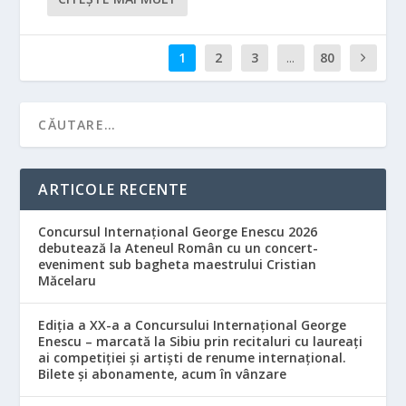
1
2
3
...
80
ARTICOLE RECENTE
Concursul Internațional George Enescu 2026
debutează la Ateneul Român cu un concert-
eveniment sub bagheta maestrului Cristian
Măcelaru
Ediția a XX-a a Concursului Internațional George
Enescu – marcată la Sibiu prin recitaluri cu laureați
ai competiției și artiști de renume internațional.
Bilete și abonamente, acum în vânzare