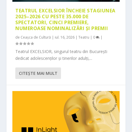
TEATRUL EXCELSIOR ÎNCHEIE STAGIUNEA
2025–2026 CU PESTE 35.000 DE
SPECTATORI, CINCI PREMIERE,
NUMEROASE NOMINALIZĂRI ȘI PREMII
de
Ceașca de Cultură
|
iul. 16, 2026
|
Teatru
|
0
|
Teatrul EXCELSIOR, singurul teatru din București
dedicat adolescenților și tinerilor adulți,...
CITEŞTE MAI MULT