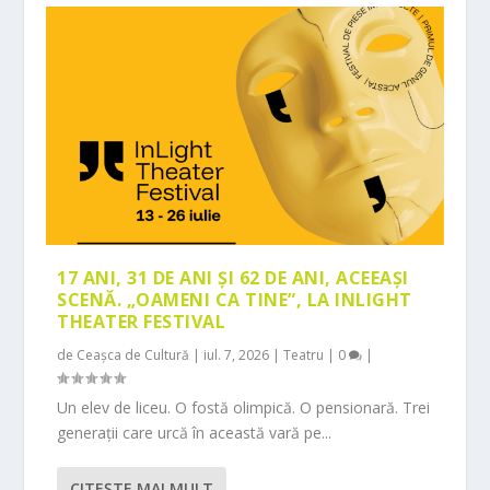
17 ANI, 31 DE ANI ȘI 62 DE ANI, ACEEAȘI
SCENĂ. „OAMENI CA TINE”, LA INLIGHT
THEATER FESTIVAL
de
Ceașca de Cultură
|
iul. 7, 2026
|
Teatru
|
0
|
Un elev de liceu. O fostă olimpică. O pensionară. Trei
generații care urcă în această vară pe...
CITEŞTE MAI MULT