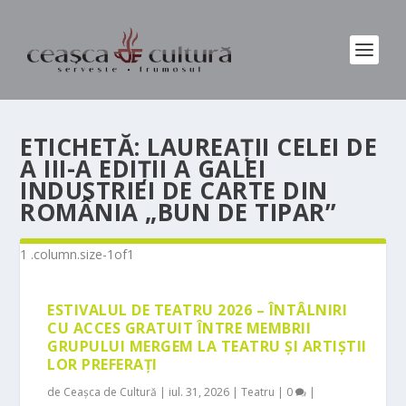
ETICHETĂ:
LAUREAŢII CELEI DE
A III-A EDIȚII A GALEI
INDUSTRIEI DE CARTE DIN
ROMÂNIA „BUN DE TIPAR”
ESTIVALUL DE TEATRU 2026 – ÎNTÂLNIRI
CU ACCES GRATUIT ÎNTRE MEMBRII
GRUPULUI MERGEM LA TEATRU ȘI ARTIȘTII
LOR PREFERAȚI
de
Ceașca de Cultură
|
iul. 31, 2026
|
Teatru
|
0
|