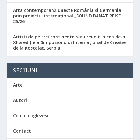
Arta contemporană unește România și Germania
prin proiectul internațional „SOUND BANAT REISE
25/26”
Artiști de pe trei continente s-au reunit la cea de-a
XI-a ediție a Simpozionului Internațional de Creație
de la Kostolac, Serbia
SECȚIUNI
Arte
Autori
Ceaiul englezesc
Contact