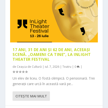
17 ANI, 31 DE ANI ȘI 62 DE ANI, ACEEAȘI
SCENĂ. „OAMENI CA TINE”, LA INLIGHT
THEATER FESTIVAL
de
Ceașca de Cultură
|
iul. 7, 2026
|
Teatru
|
0
|
Un elev de liceu. O fostă olimpică. O pensionară. Trei
generații care urcă în această vară pe...
CITEŞTE MAI MULT