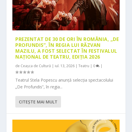
PREZENTAT DE 30 DE ORI ÎN ROMÂNIA, „DE
PROFUNDIS”, ÎN REGIA LUI RĂZVAN
MAZILU, A FOST SELECTAT ÎN FESTIVALUL
NAȚIONAL DE TEATRU, EDIȚIA 2026
de
Ceașca de Cultură
|
iul. 13, 2026
|
Teatru
|
0
|
Teatrul Stela Popescu anunță selecția spectacolului
„De Profundis”, în regia...
CITEŞTE MAI MULT