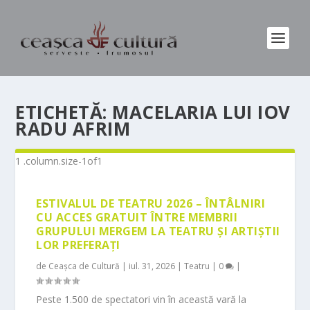
ETICHETĂ:
MACELARIA LUI IOV
RADU AFRIM
ESTIVALUL DE TEATRU 2026 – ÎNTÂLNIRI
CU ACCES GRATUIT ÎNTRE MEMBRII
GRUPULUI MERGEM LA TEATRU ȘI ARTIȘTII
LOR PREFERAȚI
de
Ceașca de Cultură
|
iul. 31, 2026
|
Teatru
|
0
|
Peste 1.500 de spectatori vin în această vară la