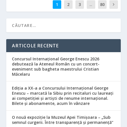
1
2
3
...
80
ARTICOLE RECENTE
Concursul Internațional George Enescu 2026
debutează la Ateneul Român cu un concert-
eveniment sub bagheta maestrului Cristian
Măcelaru
Ediția a XX-a a Concursului Internațional George
Enescu – marcată la Sibiu prin recitaluri cu laureați
ai competiției și artiști de renume internațional.
Bilete și abonamente, acum în vânzare
O nouă expoziție la Muzeul Apei Timișoara – „Sub
semnul curgerii. Între transparență și permanență”