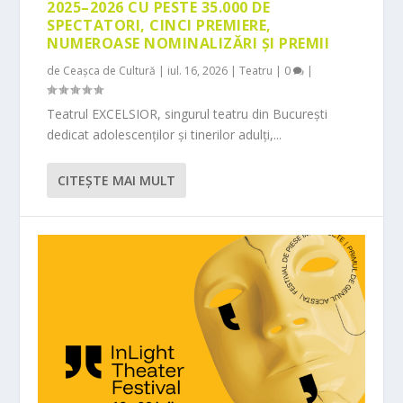
2025–2026 CU PESTE 35.000 DE
SPECTATORI, CINCI PREMIERE,
NUMEROASE NOMINALIZĂRI ȘI PREMII
de
Ceașca de Cultură
|
iul. 16, 2026
|
Teatru
|
0
|
Teatrul EXCELSIOR, singurul teatru din București
dedicat adolescenților și tinerilor adulți,...
CITEŞTE MAI MULT