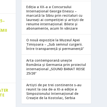
Ediția a XX-a a Concursului
Internațional George Enescu –
marcată la Sibiu prin recitaluri cu
laureați ai competiției și artiști de
25–
renume internațional. Bilete și
abonamente, acum în vânzare
EMII
O nouă expoziție la Muzeul Apei
Timișoara – „Sub semnul curgerii.
Între transparență și permanență”
Arta contemporană unește
România și Germania prin proiectul
internațional „SOUND BANAT REISE
25/26”
Artiști de pe trei continente s-au
reunit la cea de-a XI-a ediție a
ATER
Simpozionului Internațional de
TE
Creație de la Kostolac, Serbia