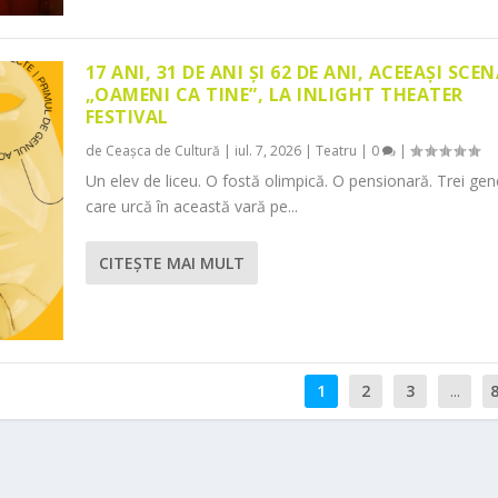
17 ANI, 31 DE ANI ȘI 62 DE ANI, ACEEAȘI SCEN
„OAMENI CA TINE”, LA INLIGHT THEATER
FESTIVAL
de
Ceașca de Cultură
|
iul. 7, 2026
|
Teatru
|
0
|
Un elev de liceu. O fostă olimpică. O pensionară. Trei gene
care urcă în această vară pe...
CITEŞTE MAI MULT
1
2
3
...