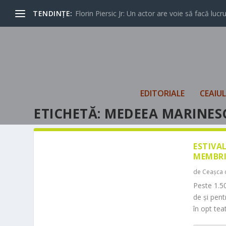
TENDINȚE:
Florin Piersic Jr: Un actor are voie să facă lucrur
EDITORIALE
CEAIU
ETICHETĂ:
MEDEEA MARINES
ESTIVA
MEMBRI
de
Ceașca 
Peste 1.50
de și pen
în opt teat