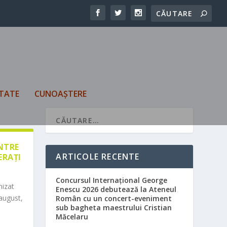
TATE
CUNOAȘTERE
ÎNTRE
ARTICOLE RECENTE
ERAȚI
Concursul Internațional George
nizat
Enescu 2026 debutează la Ateneul
august,
Român cu un concert-eveniment
sub bagheta maestrului Cristian
Măcelaru