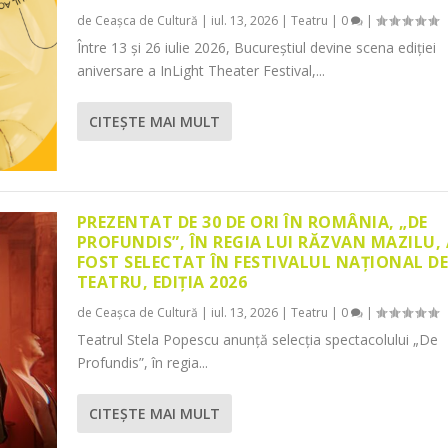
de
Ceașca de Cultură
|
iul. 13, 2026
|
Teatru
|
0
|
Între 13 și 26 iulie 2026, Bucureștiul devine scena ediției
aniversare a InLight Theater Festival,...
CITEŞTE MAI MULT
PREZENTAT DE 30 DE ORI ÎN ROMÂNIA, „DE
PROFUNDIS”, ÎN REGIA LUI RĂZVAN MAZILU,
FOST SELECTAT ÎN FESTIVALUL NAȚIONAL D
TEATRU, EDIȚIA 2026
de
Ceașca de Cultură
|
iul. 13, 2026
|
Teatru
|
0
|
Teatrul Stela Popescu anunță selecția spectacolului „De
Profundis”, în regia...
CITEŞTE MAI MULT