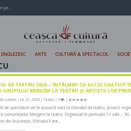
i pe...
L ENGLEZESC
ARTE
CULTURĂ & SPECTACOL
SOCIE
CU
LUL DE TEATRU 2026 – ÎNTÂLNIRI CU ACCES GRATUIT 
I GRUPULUI MERGEM LA TEATRU ȘI ARTIȘTII LOR PREF
de Cultură
|
iul. 31, 2026
|
Teatru
|
0
|
0 de spectatori vin în această vară la Estivalul de teatru, proiect orga
tru comunitatea Mergem la teatru. Organizat în perioada 11 iulie – 30 
re din București, Estivalul îi are...