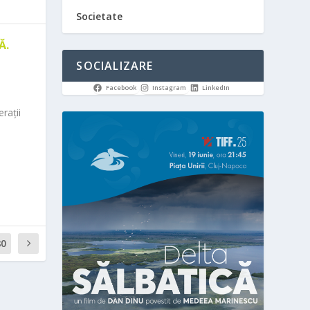
Societate
Ă.
SOCIALIZARE
Facebook
Instagram
LinkedIn
rații
80