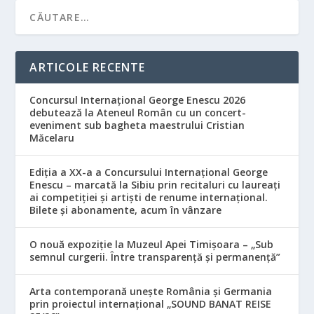
ARTICOLE RECENTE
Concursul Internațional George Enescu 2026
debutează la Ateneul Român cu un concert-
eveniment sub bagheta maestrului Cristian
Măcelaru
Ediția a XX-a a Concursului Internațional George
Enescu – marcată la Sibiu prin recitaluri cu laureați
ai competiției și artiști de renume internațional.
Bilete și abonamente, acum în vânzare
O nouă expoziție la Muzeul Apei Timișoara – „Sub
semnul curgerii. Între transparență și permanență”
Arta contemporană unește România și Germania
prin proiectul internațional „SOUND BANAT REISE