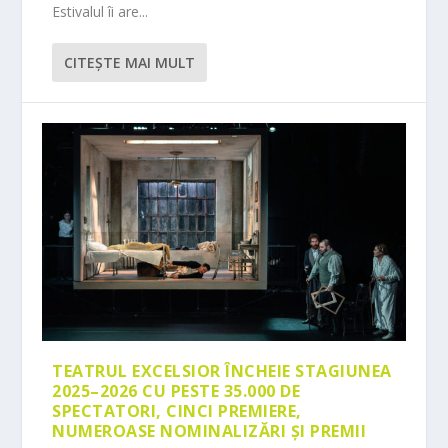
Estivalul îi are...
CITEŞTE MAI MULT
TEATRUL EXCELSIOR ÎNCHEIE STAGIUNEA
2025–2026 CU PESTE 35.000 DE
SPECTATORI, CINCI PREMIERE,
NUMEROASE NOMINALIZĂRI ȘI PREMII