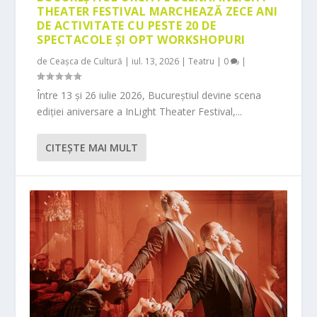
THEATER FESTIVAL MARCHEAZĂ ZECE ANI
DE ACTIVITATE CU PESTE 20 DE
SPECTACOLE ȘI OPT WORKSHOPURI
de
Ceașca de Cultură
|
iul. 13, 2026
|
Teatru
|
0
|
Între 13 și 26 iulie 2026, Bucureștiul devine scena
ediției aniversare a InLight Theater Festival,...
CITEŞTE MAI MULT