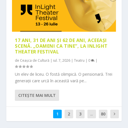
17 ANI, 31 DE ANI ȘI 62 DE ANI, ACEEAȘI
SCENĂ. „OAMENI CA TINE”, LA INLIGHT
THEATER FESTIVAL
de
Ceașca de Cultură
|
iul. 7, 2026
|
Teatru
|
0
|
Un elev de liceu. O fostă olimpică. O pensionară. Trei
generații care urcă în această vară pe...
CITEŞTE MAI MULT
1
2
3
...
80