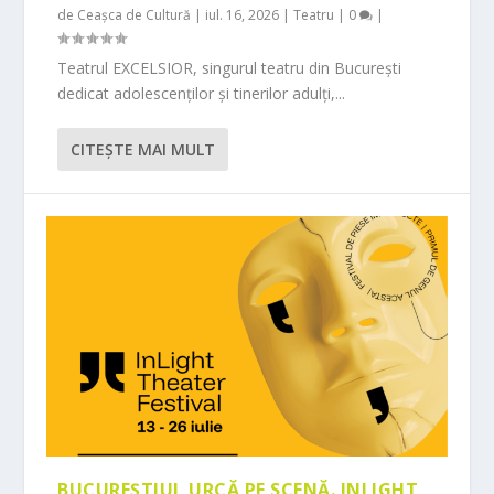
de
Ceașca de Cultură
|
iul. 16, 2026
|
Teatru
|
0
|
Teatrul EXCELSIOR, singurul teatru din București
dedicat adolescenților și tinerilor adulți,...
CITEŞTE MAI MULT
BUCUREȘTIUL URCĂ PE SCENĂ. INLIGHT