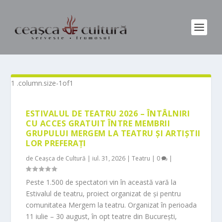
ESTIVALUL DE TEATRU 2026 – ÎNTÂLNIRI
CU ACCES GRATUIT ÎNTRE MEMBRII
GRUPULUI MERGEM LA TEATRU ȘI ARTIȘTII
LOR PREFERAȚI
de
Ceașca de Cultură
|
iul. 31, 2026
|
Teatru
|
0
|
Peste 1.500 de spectatori vin în această vară la
Estivalul de teatru, proiect organizat de și pentru
comunitatea Mergem la teatru. Organizat în perioada
11 iulie – 30 august, în opt teatre din București,