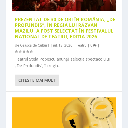
PREZENTAT DE 30 DE ORI ÎN ROMÂNIA, „DE
PROFUNDIS”, ÎN REGIA LUI RĂZVAN
MAZILU, A FOST SELECTAT ÎN FESTIVALUL
NAȚIONAL DE TEATRU, EDIȚIA 2026
de
Ceașca de Cultură
|
iul. 13, 2026
|
Teatru
|
0
|
Teatrul Stela Popescu anunță selecția spectacolului
„De Profundis”, în regia...
CITEŞTE MAI MULT