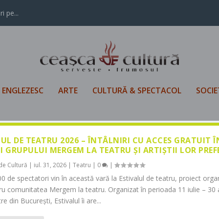
i pe...
L ENGLEZESC
ARTE
CULTURĂ & SPECTACOL
SOCIE
LUL DE TEATRU 2026 – ÎNTÂLNIRI CU ACCES GRATUIT 
I GRUPULUI MERGEM LA TEATRU ȘI ARTIȘTII LOR PREF
de Cultură
|
iul. 31, 2026
|
Teatru
|
0
|
0 de spectatori vin în această vară la Estivalul de teatru, proiect orga
tru comunitatea Mergem la teatru. Organizat în perioada 11 iulie – 30 
re din București, Estivalul îi are...