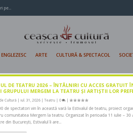
i pe...
L ENGLEZESC
ARTE
CULTURĂ & SPECTACOL
SOCIE
LUL DE TEATRU 2026 – ÎNTÂLNIRI CU ACCES GRATUIT 
I GRUPULUI MERGEM LA TEATRU ȘI ARTIȘTII LOR PREF
de Cultură
|
iul. 31, 2026
|
Teatru
|
0
|
0 de spectatori vin în această vară la Estivalul de teatru, proiect orga
tru comunitatea Mergem la teatru. Organizat în perioada 11 iulie – 30 
re din București, Estivalul îi are...