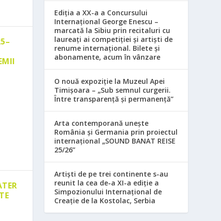
Ediția a XX-a a Concursului
Internațional George Enescu –
marcată la Sibiu prin recitaluri cu
laureați ai competiției și artiști de
25–
renume internațional. Bilete și
abonamente, acum în vânzare
EMII
O nouă expoziție la Muzeul Apei
Timișoara – „Sub semnul curgerii.
Între transparență și permanență”
Arta contemporană unește
România și Germania prin proiectul
internațional „SOUND BANAT REISE
25/26”
Artiști de pe trei continente s-au
reunit la cea de-a XI-a ediție a
ATER
Simpozionului Internațional de
TE
Creație de la Kostolac, Serbia