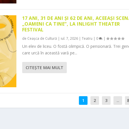
17 ANI, 31 DE ANI ȘI 62 DE ANI, ACEEAȘI SCEN
„OAMENI CA TINE”, LA INLIGHT THEATER
FESTIVAL
de
Ceașca de Cultură
|
iul. 7, 2026
|
Teatru
|
0
|
Un elev de liceu. O fostă olimpică. O pensionară. Trei gene
care urcă în această vară pe...
CITEŞTE MAI MULT
1
2
3
...