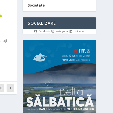
Societate
Ă.
SOCIALIZARE
Facebook
Instagram
LinkedIn
rații
80