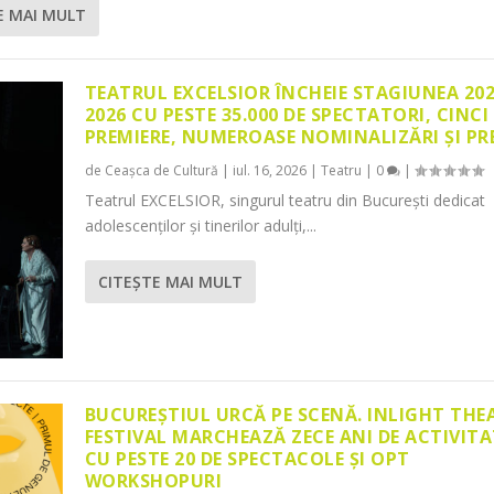
E MAI MULT
TEATRUL EXCELSIOR ÎNCHEIE STAGIUNEA 20
2026 CU PESTE 35.000 DE SPECTATORI, CINCI
PREMIERE, NUMEROASE NOMINALIZĂRI ȘI PR
de
Ceașca de Cultură
|
iul. 16, 2026
|
Teatru
|
0
|
Teatrul EXCELSIOR, singurul teatru din București dedicat
adolescenților și tinerilor adulți,...
CITEŞTE MAI MULT
BUCUREȘTIUL URCĂ PE SCENĂ. INLIGHT THE
FESTIVAL MARCHEAZĂ ZECE ANI DE ACTIVITA
CU PESTE 20 DE SPECTACOLE ȘI OPT
WORKSHOPURI