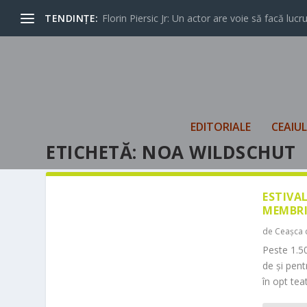
TENDINȚE:
Florin Piersic Jr: Un actor are voie să facă lucrur
EDITORIALE
CEAIU
ETICHETĂ:
NOA WILDSCHUT
ESTIVA
MEMBRI
de
Ceașca 
Peste 1.50
de și pen
în opt teat