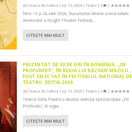
de
Ceașca de Cultură
|
iul. 13, 2026
|
Teatru
|
0
|
Între 13 și 26 iulie 2026, Bucureștiul devine scena ediției
aniversare a InLight Theater Festival,...
CITEŞTE MAI MULT
PREZENTAT DE 30 DE ORI ÎN ROMÂNIA, „DE
PROFUNDIS”, ÎN REGIA LUI RĂZVAN MAZILU,
FOST SELECTAT ÎN FESTIVALUL NAȚIONAL D
TEATRU, EDIȚIA 2026
de
Ceașca de Cultură
|
iul. 13, 2026
|
Teatru
|
0
|
Teatrul Stela Popescu anunță selecția spectacolului „De
Profundis”, în regia...
CITEŞTE MAI MULT