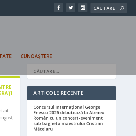
TATE
CUNOAȘTERE
ÎNTRE
ARTICOLE RECENTE
ERAȚI
Concursul Internațional George
nizat
Enescu 2026 debutează la Ateneul
august,
Român cu un concert-eveniment
sub bagheta maestrului Cristian
Măcelaru