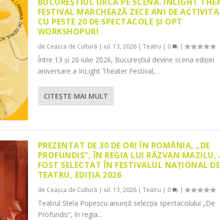
BUCUREȘTIUL URCĂ PE SCENĂ. INLIGHT THE
FESTIVAL MARCHEAZĂ ZECE ANI DE ACTIVITA
CU PESTE 20 DE SPECTACOLE ȘI OPT
WORKSHOPURI
de
Ceașca de Cultură
|
iul. 13, 2026
|
Teatru
|
0
|
Între 13 și 26 iulie 2026, Bucureștiul devine scena ediției
aniversare a InLight Theater Festival,...
CITEŞTE MAI MULT
PREZENTAT DE 30 DE ORI ÎN ROMÂNIA, „DE
PROFUNDIS”, ÎN REGIA LUI RĂZVAN MAZILU,
FOST SELECTAT ÎN FESTIVALUL NAȚIONAL D
TEATRU, EDIȚIA 2026
de
Ceașca de Cultură
|
iul. 13, 2026
|
Teatru
|
0
|
Teatrul Stela Popescu anunță selecția spectacolului „De
Profundis”, în regia...