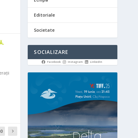
Editoriale
Societate
Ă.
SOCIALIZARE
Facebook
Instagram
LinkedIn
rații
80