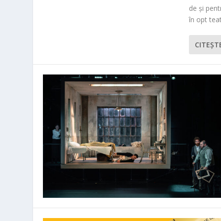
de și pen
în opt teat
CITEŞT