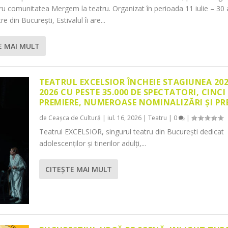
tru comunitatea Mergem la teatru. Organizat în perioada 11 iulie – 30 
re din București, Estivalul îi are...
E MAI MULT
TEATRUL EXCELSIOR ÎNCHEIE STAGIUNEA 20
2026 CU PESTE 35.000 DE SPECTATORI, CINCI
PREMIERE, NUMEROASE NOMINALIZĂRI ȘI PR
de
Ceașca de Cultură
|
iul. 16, 2026
|
Teatru
|
0
|
Teatrul EXCELSIOR, singurul teatru din București dedicat
adolescenților și tinerilor adulți,...
CITEŞTE MAI MULT