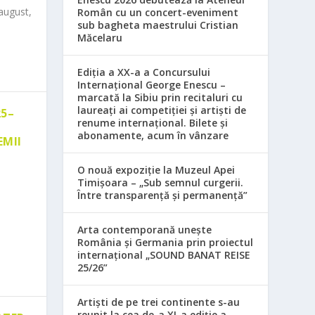
august,
Român cu un concert-eveniment
sub bagheta maestrului Cristian
Măcelaru
Ediția a XX-a a Concursului
Internațional George Enescu –
marcată la Sibiu prin recitaluri cu
laureați ai competiției și artiști de
25–
renume internațional. Bilete și
abonamente, acum în vânzare
EMII
O nouă expoziție la Muzeul Apei
Timișoara – „Sub semnul curgerii.
Între transparență și permanență”
Arta contemporană unește
România și Germania prin proiectul
internațional „SOUND BANAT REISE
25/26”
Artiști de pe trei continente s-au
reunit la cea de-a XI-a ediție a