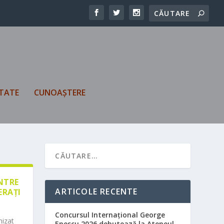
TATE
CUNOAȘTERE
ÎNTRE
ARTICOLE RECENTE
ERAȚI
Concursul Internațional George
nizat
Enescu 2026 debutează la Ateneul