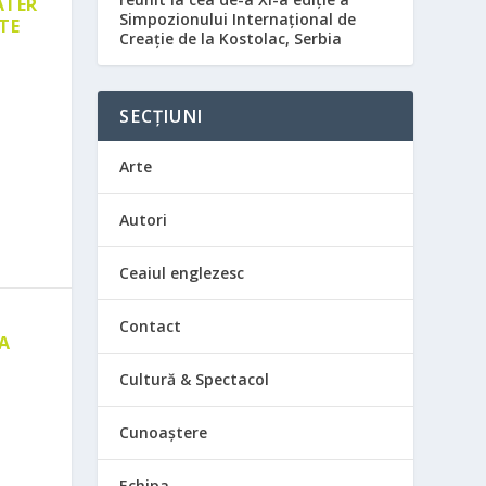
ATER
Simpozionului Internațional de
TE
Creație de la Kostolac, Serbia
SECȚIUNI
Arte
Autori
Ceaiul englezesc
Contact
 A
E
Cultură & Spectacol
Cunoaștere
Echipa