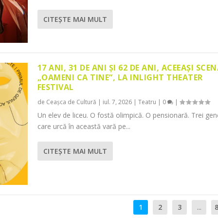
CITEŞTE MAI MULT
17 ANI, 31 DE ANI ȘI 62 DE ANI, ACEEAȘI SCEN
„OAMENI CA TINE”, LA INLIGHT THEATER
FESTIVAL
de
Ceașca de Cultură
|
iul. 7, 2026
|
Teatru
|
0
|
Un elev de liceu. O fostă olimpică. O pensionară. Trei gene
care urcă în această vară pe...
CITEŞTE MAI MULT
1
2
3
...