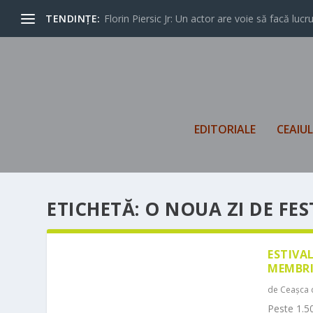
TENDINȚE:
Florin Piersic Jr: Un actor are voie să facă lucrur
EDITORIALE
CEAIU
ETICHETĂ:
O NOUA ZI DE FES
ESTIVA
MEMBRI
de
Ceașca 
Peste 1.50