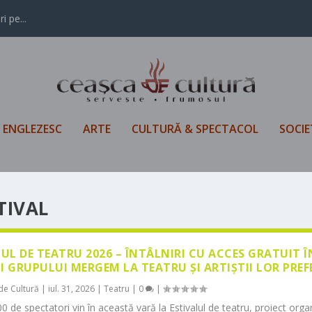
i pe...
L ENGLEZESC
ARTE
CULTURĂ & SPECTACOL
SOCIE
TIVAL
LUL DE TEATRU 2026 – ÎNTÂLNIRI CU ACCES GRATUIT 
I GRUPULUI MERGEM LA TEATRU ȘI ARTIȘTII LOR PREF
de Cultură
|
iul. 31, 2026
|
Teatru
|
0
|
0 de spectatori vin în această vară la Estivalul de teatru, proiect orga