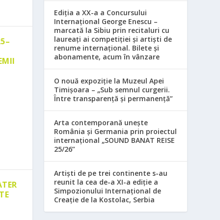
Ediția a XX-a a Concursului
Internațional George Enescu –
marcată la Sibiu prin recitaluri cu
laureați ai competiției și artiști de
25–
renume internațional. Bilete și
abonamente, acum în vânzare
EMII
O nouă expoziție la Muzeul Apei
Timișoara – „Sub semnul curgerii.
Între transparență și permanență”
Arta contemporană unește
România și Germania prin proiectul
internațional „SOUND BANAT REISE
25/26”
Artiști de pe trei continente s-au
reunit la cea de-a XI-a ediție a
ATER
Simpozionului Internațional de
TE
Creație de la Kostolac, Serbia