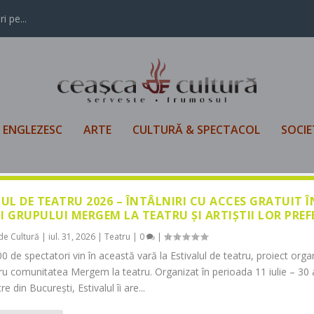
i pe...
L ENGLEZESC
ARTE
CULTURĂ & SPECTACOL
SOCIE
LUL DE TEATRU 2026 – ÎNTÂLNIRI CU ACCES GRATUIT 
I GRUPULUI MERGEM LA TEATRU ȘI ARTIȘTII LOR PREF
de Cultură
|
iul. 31, 2026
|
Teatru
|
0
|
0 de spectatori vin în această vară la Estivalul de teatru, proiect orga
tru comunitatea Mergem la teatru. Organizat în perioada 11 iulie – 30 
re din București, Estivalul îi are...