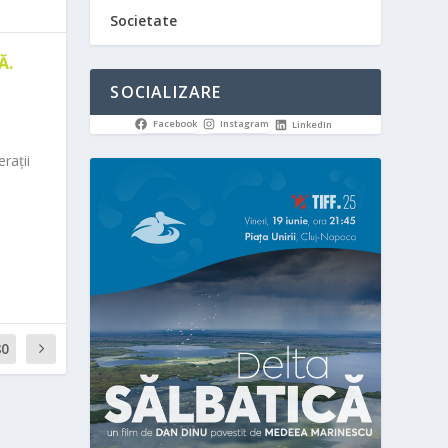
Societate
Ă.
SOCIALIZARE
Facebook
Instagram
LinkedIn
rații
80