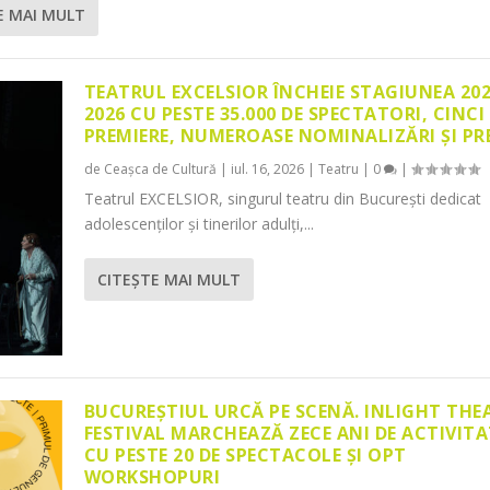
E MAI MULT
TEATRUL EXCELSIOR ÎNCHEIE STAGIUNEA 20
2026 CU PESTE 35.000 DE SPECTATORI, CINCI
PREMIERE, NUMEROASE NOMINALIZĂRI ȘI PR
de
Ceașca de Cultură
|
iul. 16, 2026
|
Teatru
|
0
|
Teatrul EXCELSIOR, singurul teatru din București dedicat
adolescenților și tinerilor adulți,...
CITEŞTE MAI MULT
BUCUREȘTIUL URCĂ PE SCENĂ. INLIGHT THE
FESTIVAL MARCHEAZĂ ZECE ANI DE ACTIVITA
CU PESTE 20 DE SPECTACOLE ȘI OPT
WORKSHOPURI