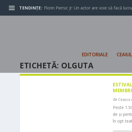
TENDINȚE:
Florin Piersic Jr: Un actor are voie să facă lucrur
EDITORIALE
CEAIU
ETICHETĂ:
OLGUTA
ESTIVA
MEMBRI
de
Ceașca 
Peste 1.50
de și pen
în opt teat