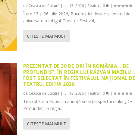
de
Ceașca de Cultură
|
iul. 13, 2026
|
Teatru
|
0
|
Între 13 și 26 iulie 2026, Bucureștiul devine scena ediției
aniversare a InLight Theater Festival,...
CITEŞTE MAI MULT
PREZENTAT DE 30 DE ORI ÎN ROMÂNIA, „DE
PROFUNDIS”, ÎN REGIA LUI RĂZVAN MAZILU,
FOST SELECTAT ÎN FESTIVALUL NAȚIONAL D
TEATRU, EDIȚIA 2026
de
Ceașca de Cultură
|
iul. 13, 2026
|
Teatru
|
0
|
Teatrul Stela Popescu anunță selecția spectacolului „De
Profundis”, în regia...
CITEŞTE MAI MULT