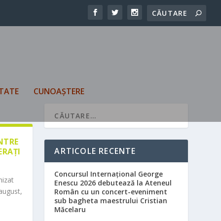
TATE
CUNOAȘTERE
ÎNTRE
ARTICOLE RECENTE
ERAȚI
Concursul Internațional George
nizat
Enescu 2026 debutează la Ateneul
august,
Român cu un concert-eveniment
sub bagheta maestrului Cristian
Măcelaru