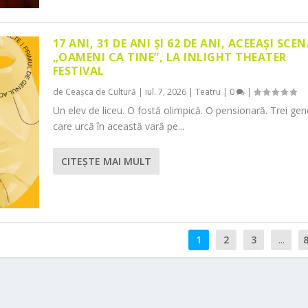
17 ANI, 31 DE ANI ȘI 62 DE ANI, ACEEAȘI SCEN
„OAMENI CA TINE”, LA INLIGHT THEATER
FESTIVAL
de
Ceașca de Cultură
|
iul. 7, 2026
|
Teatru
|
0
|
Un elev de liceu. O fostă olimpică. O pensionară. Trei gene
care urcă în această vară pe...
CITEŞTE MAI MULT
1
2
3
...