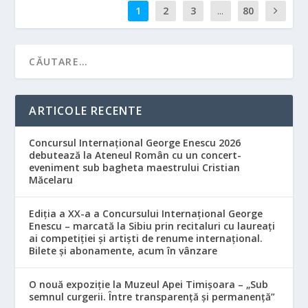
1
2
3
...
80
ARTICOLE RECENTE
Concursul Internațional George Enescu 2026
debutează la Ateneul Român cu un concert-
eveniment sub bagheta maestrului Cristian
Măcelaru
Ediția a XX-a a Concursului Internațional George
Enescu – marcată la Sibiu prin recitaluri cu laureați
ai competiției și artiști de renume internațional.
Bilete și abonamente, acum în vânzare
O nouă expoziție la Muzeul Apei Timișoara – „Sub
semnul curgerii. Între transparență și permanență”