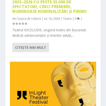
2025–2026 CU PESTE 35.000 DE
SPECTATORI, CINCI PREMIERE,
NUMEROASE NOMINALIZĂRI ȘI PREMII
de
Ceașca de Cultură
|
iul. 16, 2026
|
Teatru
|
0
|
Teatrul EXCELSIOR, singurul teatru din București
dedicat adolescenților și tinerilor adulți,...
CITEŞTE MAI MULT