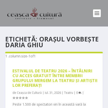
ETICHETĂ:
ORAȘUL VORBEȘTE
DARIA GHIU
ESTIVALUL DE TEATRU 2026 – ÎNTÂLNIRI
CU ACCES GRATUIT ÎNTRE MEMBRII
GRUPULUI MERGEM LA TEATRU ȘI ARTIȘTII
LOR PREFERAȚI
de
Ceașca de Cultură
|
iul. 31, 2026
|
Teatru
|
0
|
Peste 1.500 de spectatori vin în această vară la