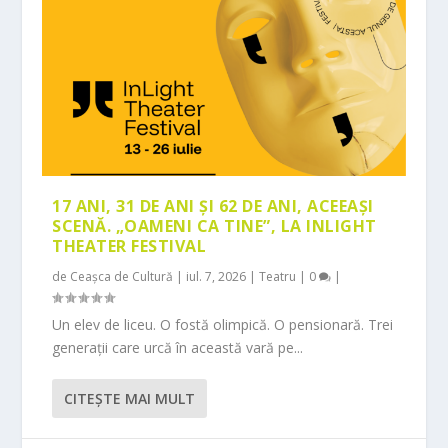
17 ANI, 31 DE ANI ȘI 62 DE ANI, ACEEAȘI
SCENĂ. „OAMENI CA TINE”, LA INLIGHT
THEATER FESTIVAL
de
Ceașca de Cultură
|
iul. 7, 2026
|
Teatru
|
0
|
Un elev de liceu. O fostă olimpică. O pensionară. Trei
generații care urcă în această vară pe...
CITEŞTE MAI MULT