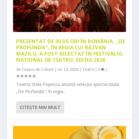
PREZENTAT DE 30 DE ORI ÎN ROMÂNIA, „DE
PROFUNDIS”, ÎN REGIA LUI RĂZVAN
MAZILU, A FOST SELECTAT ÎN FESTIVALUL
NAȚIONAL DE TEATRU, EDIȚIA 2026
de
Ceașca de Cultură
|
iul. 13, 2026
|
Teatru
|
0
|
Teatrul Stela Popescu anunță selecția spectacolului
„De Profundis”, în regia...
CITEŞTE MAI MULT