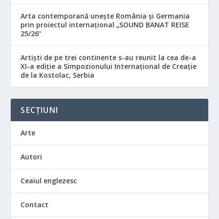
Arta contemporană unește România și Germania
prin proiectul internațional „SOUND BANAT REISE
25/26”
Artiști de pe trei continente s-au reunit la cea de-a
XI-a ediție a Simpozionului Internațional de Creație
de la Kostolac, Serbia
SECȚIUNI
Arte
Autori
Ceaiul englezesc
Contact