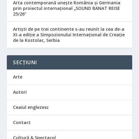
Arta contemporană unește România și Germania
prin proiectul internațional „SOUND BANAT REISE
25/26”
Artiști de pe trei continente s-au reunit la cea de-a
XI-a ediție a Simpozionului Internațional de Creație
de la Kostolac, Serbia
SECȚIUNI
Arte
Autori
Ceaiul englezesc
Contact
Cultură & Spectacol