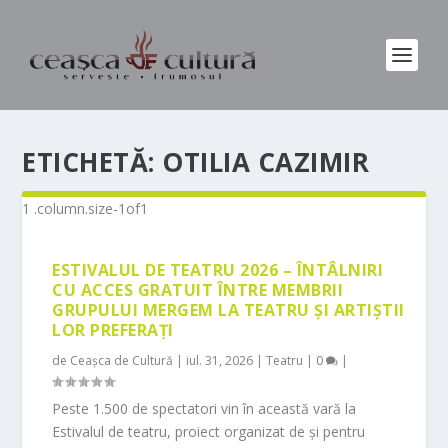
ETICHETĂ:
OTILIA CAZIMIR
ESTIVALUL DE TEATRU 2026 – ÎNTÂLNIRI
CU ACCES GRATUIT ÎNTRE MEMBRII
GRUPULUI MERGEM LA TEATRU ȘI ARTIȘTII
LOR PREFERAȚI
de
Ceașca de Cultură
|
iul. 31, 2026
|
Teatru
|
0
|
Peste 1.500 de spectatori vin în această vară la
Estivalul de teatru, proiect organizat de și pentru