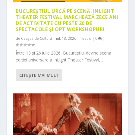
BUCUREȘTIUL URCĂ PE SCENĂ. INLIGHT
THEATER FESTIVAL MARCHEAZĂ ZECE ANI
DE ACTIVITATE CU PESTE 20 DE
SPECTACOLE ȘI OPT WORKSHOPURI
de
Ceașca de Cultură
|
iul. 13, 2026
|
Teatru
|
0
|
Între 13 și 26 iulie 2026, Bucureștiul devine scena
ediției aniversare a InLight Theater Festival,...
CITEŞTE MAI MULT