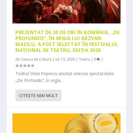
PREZENTAT DE 30 DE ORI ÎN ROMÂNIA, „DE
PROFUNDIS”, ÎN REGIA LUI RĂZVAN
MAZILU, A FOST SELECTAT ÎN FESTIVALUL
NAȚIONAL DE TEATRU, EDIȚIA 2026
de
Ceașca de Cultură
|
iul. 13, 2026
|
Teatru
|
0
|
Teatrul Stela Popescu anunță selecția spectacolului
„De Profundis”, în regia...
CITEŞTE MAI MULT