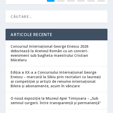
ARTICOLE RECENTE
Concursul Internațional George Enescu 2026
debutează la Ateneul Român cu un concert-
eveniment sub bagheta maestrului Cristian
Măcelaru
Ediția a XX-a a Concursului Internațional George
Enescu – marcată la Sibiu prin recitaluri cu laureați
ai competiției și artiști de renume internațional.
Bilete și abonamente, acum în vânzare
O nouă expoziție la Muzeul Apei Timișoara – „Sub
semnul curgerii. Între transparență și permanență”