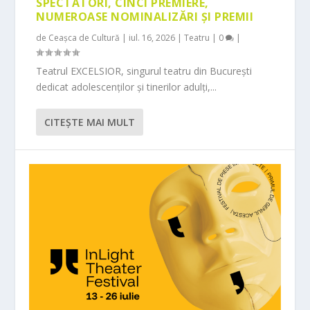
SPECTATORI, CINCI PREMIERE,
NUMEROASE NOMINALIZĂRI ȘI PREMII
de
Ceașca de Cultură
|
iul. 16, 2026
|
Teatru
|
0
|
Teatrul EXCELSIOR, singurul teatru din București
dedicat adolescenților și tinerilor adulți,...
CITEŞTE MAI MULT