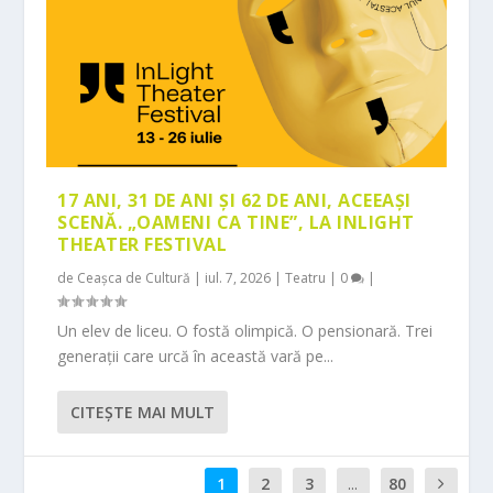
17 ANI, 31 DE ANI ȘI 62 DE ANI, ACEEAȘI
SCENĂ. „OAMENI CA TINE”, LA INLIGHT
THEATER FESTIVAL
de
Ceașca de Cultură
|
iul. 7, 2026
|
Teatru
|
0
|
Un elev de liceu. O fostă olimpică. O pensionară. Trei
generații care urcă în această vară pe...
CITEŞTE MAI MULT
1
2
3
...
80