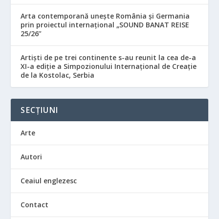
Arta contemporană unește România și Germania
prin proiectul internațional „SOUND BANAT REISE
25/26”
Artiști de pe trei continente s-au reunit la cea de-a
XI-a ediție a Simpozionului Internațional de Creație
de la Kostolac, Serbia
SECȚIUNI
Arte
Autori
Ceaiul englezesc
Contact