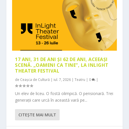
17 ANI, 31 DE ANI ȘI 62 DE ANI, ACEEAȘI
SCENĂ. „OAMENI CA TINE”, LA INLIGHT
THEATER FESTIVAL
de
Ceașca de Cultură
|
iul. 7, 2026
|
Teatru
|
0
|
Un elev de liceu. O fostă olimpică. O pensionară. Trei
generații care urcă în această vară pe...
CITEŞTE MAI MULT