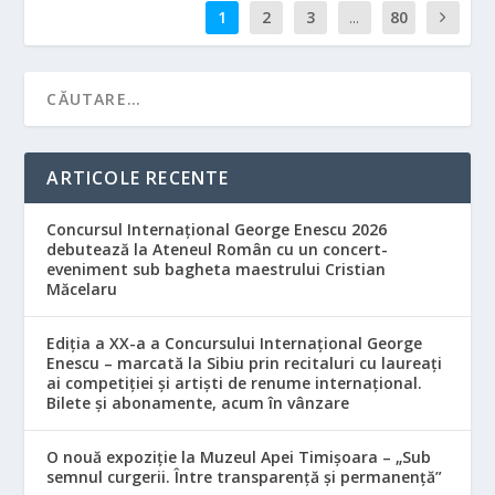
1
2
3
...
80
ARTICOLE RECENTE
Concursul Internațional George Enescu 2026
debutează la Ateneul Român cu un concert-
eveniment sub bagheta maestrului Cristian
Măcelaru
Ediția a XX-a a Concursului Internațional George
Enescu – marcată la Sibiu prin recitaluri cu laureați
ai competiției și artiști de renume internațional.
Bilete și abonamente, acum în vânzare
O nouă expoziție la Muzeul Apei Timișoara – „Sub
semnul curgerii. Între transparență și permanență”