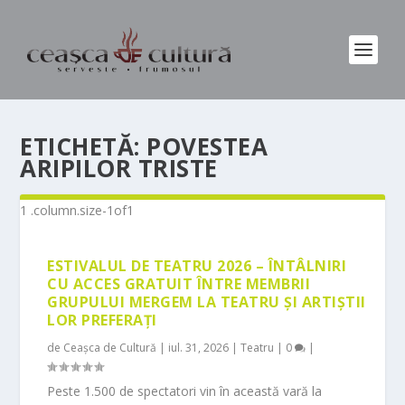
ETICHETĂ:
POVESTEA
ARIPILOR TRISTE
ESTIVALUL DE TEATRU 2026 – ÎNTÂLNIRI
CU ACCES GRATUIT ÎNTRE MEMBRII
GRUPULUI MERGEM LA TEATRU ȘI ARTIȘTII
LOR PREFERAȚI
de
Ceașca de Cultură
|
iul. 31, 2026
|
Teatru
|
0
|
Peste 1.500 de spectatori vin în această vară la