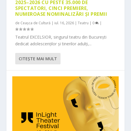
2025–2026 CU PESTE 35.000 DE
SPECTATORI, CINCI PREMIERE,
NUMEROASE NOMINALIZĂRI ȘI PREMII
de
Ceașca de Cultură
|
iul. 16, 2026
|
Teatru
|
0
|
Teatrul EXCELSIOR, singurul teatru din București
dedicat adolescenților și tinerilor adulți,...
CITEŞTE MAI MULT