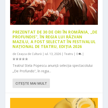
PREZENTAT DE 30 DE ORI ÎN ROMÂNIA, „DE
PROFUNDIS”, ÎN REGIA LUI RĂZVAN
MAZILU, A FOST SELECTAT ÎN FESTIVALUL
NAȚIONAL DE TEATRU, EDIȚIA 2026
de
Ceașca de Cultură
|
iul. 13, 2026
|
Teatru
|
0
|
Teatrul Stela Popescu anunță selecția spectacolului
„De Profundis”, în regia...
CITEŞTE MAI MULT