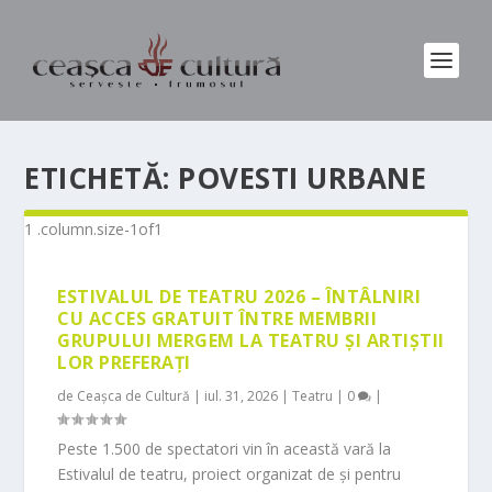
ETICHETĂ:
POVESTI URBANE
ESTIVALUL DE TEATRU 2026 – ÎNTÂLNIRI
CU ACCES GRATUIT ÎNTRE MEMBRII
GRUPULUI MERGEM LA TEATRU ȘI ARTIȘTII
LOR PREFERAȚI
de
Ceașca de Cultură
|
iul. 31, 2026
|
Teatru
|
0
|
Peste 1.500 de spectatori vin în această vară la
Estivalul de teatru, proiect organizat de și pentru