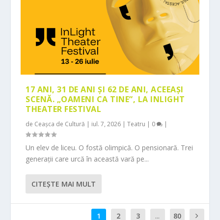
17 ANI, 31 DE ANI ȘI 62 DE ANI, ACEEAȘI
SCENĂ. „OAMENI CA TINE”, LA INLIGHT
THEATER FESTIVAL
de
Ceașca de Cultură
|
iul. 7, 2026
|
Teatru
|
0
|
Un elev de liceu. O fostă olimpică. O pensionară. Trei
generații care urcă în această vară pe...
CITEŞTE MAI MULT
1
2
3
...
80