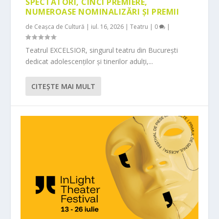
SPECTATORI, CINCI PREMIERE,
NUMEROASE NOMINALIZĂRI ȘI PREMII
de
Ceașca de Cultură
|
iul. 16, 2026
|
Teatru
|
0
|
Teatrul EXCELSIOR, singurul teatru din București
dedicat adolescenților și tinerilor adulți,...
CITEŞTE MAI MULT