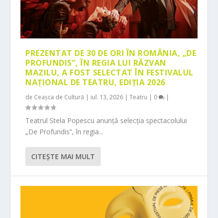
PREZENTAT DE 30 DE ORI ÎN ROMÂNIA, „DE
PROFUNDIS”, ÎN REGIA LUI RĂZVAN
MAZILU, A FOST SELECTAT ÎN FESTIVALUL
NAȚIONAL DE TEATRU, EDIȚIA 2026
de
Ceașca de Cultură
|
iul. 13, 2026
|
Teatru
|
0
|
Teatrul Stela Popescu anunță selecția spectacolului
„De Profundis”, în regia...
CITEŞTE MAI MULT