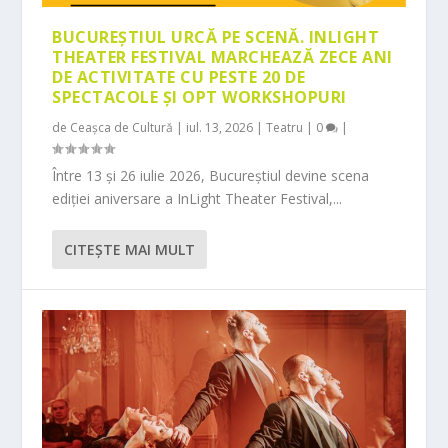
BUCUREȘTIUL URCĂ PE SCENĂ. INLIGHT
THEATER FESTIVAL MARCHEAZĂ ZECE ANI
DE ACTIVITATE CU PESTE 20 DE
SPECTACOLE ȘI OPT WORKSHOPURI
de
Ceașca de Cultură
|
iul. 13, 2026
|
Teatru
|
0
|
Între 13 și 26 iulie 2026, Bucureștiul devine scena
ediției aniversare a InLight Theater Festival,...
CITEŞTE MAI MULT