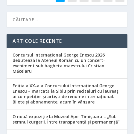
ARTICOLE RECENTE
Concursul Internațional George Enescu 2026
debutează la Ateneul Român cu un concert-
eveniment sub bagheta maestrului Cristian
Măcelaru
Ediția a XX-a a Concursului Internațional George
Enescu – marcată la Sibiu prin recitaluri cu laureați
ai competiției și artiști de renume internațional.
Bilete și abonamente, acum în vânzare
O nouă expoziție la Muzeul Apei Timișoara – „Sub
semnul curgerii. Între transparență și permanență”