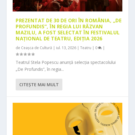
PREZENTAT DE 30 DE ORI ÎN ROMÂNIA, „DE
PROFUNDIS”, ÎN REGIA LUI RĂZVAN
MAZILU, A FOST SELECTAT ÎN FESTIVALUL
NAȚIONAL DE TEATRU, EDIȚIA 2026
de
Ceașca de Cultură
|
iul. 13, 2026
|
Teatru
|
0
|
Teatrul Stela Popescu anunță selecția spectacolului
„De Profundis”, în regia...
CITEŞTE MAI MULT