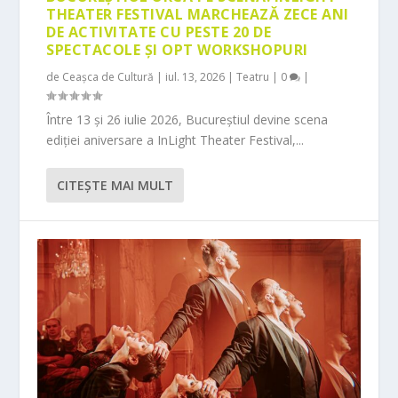
THEATER FESTIVAL MARCHEAZĂ ZECE ANI
DE ACTIVITATE CU PESTE 20 DE
SPECTACOLE ȘI OPT WORKSHOPURI
de
Ceașca de Cultură
|
iul. 13, 2026
|
Teatru
|
0
|
Între 13 și 26 iulie 2026, Bucureștiul devine scena
ediției aniversare a InLight Theater Festival,...
CITEŞTE MAI MULT