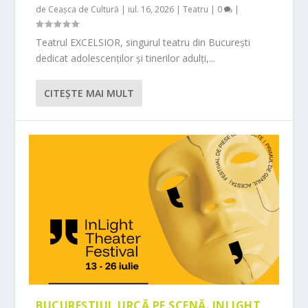
de
Ceașca de Cultură
|
iul. 16, 2026
|
Teatru
|
0
|
Teatrul EXCELSIOR, singurul teatru din București
dedicat adolescenților și tinerilor adulți,...
CITEŞTE MAI MULT
BUCUREȘTIUL URCĂ PE SCENĂ. INLIGHT