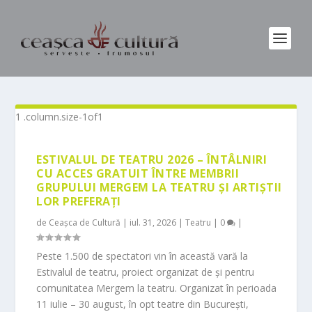
ESTIVALUL DE TEATRU 2026 – ÎNTÂLNIRI
CU ACCES GRATUIT ÎNTRE MEMBRII
GRUPULUI MERGEM LA TEATRU ȘI ARTIȘTII
LOR PREFERAȚI
de
Ceașca de Cultură
|
iul. 31, 2026
|
Teatru
|
0
|
Peste 1.500 de spectatori vin în această vară la
Estivalul de teatru, proiect organizat de și pentru
comunitatea Mergem la teatru. Organizat în perioada
11 iulie – 30 august, în opt teatre din București,