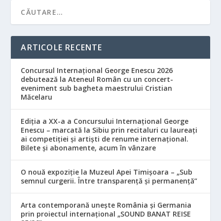
ARTICOLE RECENTE
Concursul Internațional George Enescu 2026
debutează la Ateneul Român cu un concert-
eveniment sub bagheta maestrului Cristian
Măcelaru
Ediția a XX-a a Concursului Internațional George
Enescu – marcată la Sibiu prin recitaluri cu laureați
ai competiției și artiști de renume internațional.
Bilete și abonamente, acum în vânzare
O nouă expoziție la Muzeul Apei Timișoara – „Sub
semnul curgerii. Între transparență și permanență”
Arta contemporană unește România și Germania
prin proiectul internațional „SOUND BANAT REISE