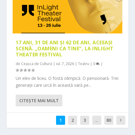
17 ANI, 31 DE ANI ȘI 62 DE ANI, ACEEAȘI
SCENĂ. „OAMENI CA TINE”, LA INLIGHT
THEATER FESTIVAL
de
Ceașca de Cultură
|
iul. 7, 2026
|
Teatru
|
0
|
Un elev de liceu. O fostă olimpică. O pensionară. Trei
generații care urcă în această vară pe...
CITEŞTE MAI MULT
1
2
3
...
80