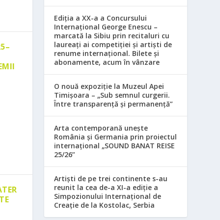
Ediția a XX-a a Concursului
Internațional George Enescu –
marcată la Sibiu prin recitaluri cu
laureați ai competiției și artiști de
25–
renume internațional. Bilete și
abonamente, acum în vânzare
EMII
O nouă expoziție la Muzeul Apei
Timișoara – „Sub semnul curgerii.
Între transparență și permanență”
Arta contemporană unește
România și Germania prin proiectul
internațional „SOUND BANAT REISE
25/26”
Artiști de pe trei continente s-au
reunit la cea de-a XI-a ediție a
ATER
Simpozionului Internațional de
TE
Creație de la Kostolac, Serbia