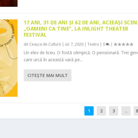
17 ANI, 31 DE ANI ȘI 62 DE ANI, ACEEAȘI SCEN
„OAMENI CA TINE”, LA INLIGHT THEATER
FESTIVAL
de
Ceașca de Cultură
|
iul. 7, 2026
|
Teatru
|
0
|
Un elev de liceu. O fostă olimpică. O pensionară. Trei gene
care urcă în această vară pe...
CITEŞTE MAI MULT
1
2
3
...