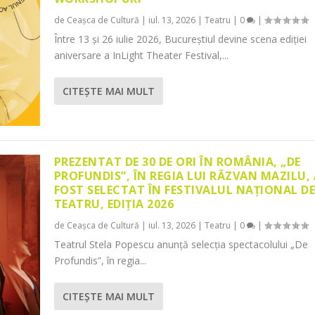
de
Ceașca de Cultură
|
iul. 13, 2026
|
Teatru
|
0
|
Între 13 și 26 iulie 2026, Bucureștiul devine scena ediției
aniversare a InLight Theater Festival,...
CITEŞTE MAI MULT
PREZENTAT DE 30 DE ORI ÎN ROMÂNIA, „DE
PROFUNDIS”, ÎN REGIA LUI RĂZVAN MAZILU,
FOST SELECTAT ÎN FESTIVALUL NAȚIONAL D
TEATRU, EDIȚIA 2026
de
Ceașca de Cultură
|
iul. 13, 2026
|
Teatru
|
0
|
Teatrul Stela Popescu anunță selecția spectacolului „De
Profundis”, în regia...
CITEŞTE MAI MULT