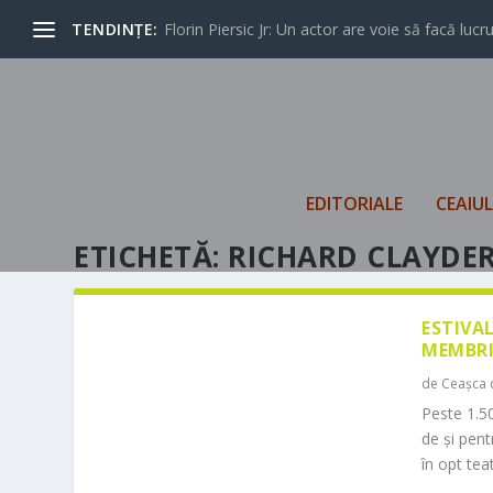
TENDINȚE:
Florin Piersic Jr: Un actor are voie să facă lucrur
EDITORIALE
CEAIU
ETICHETĂ:
RICHARD CLAYDE
ESTIVA
MEMBRI
de
Ceașca 
Peste 1.50
de și pen
în opt teat