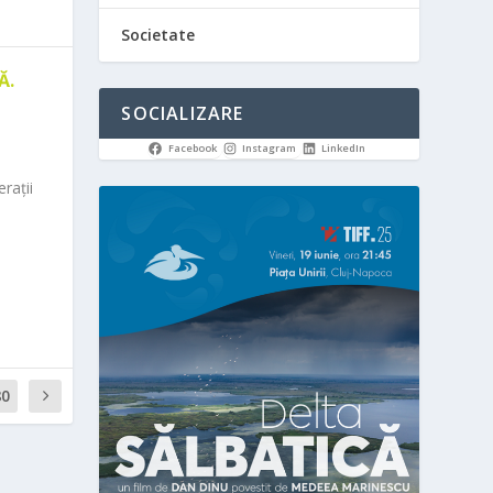
Societate
Ă.
SOCIALIZARE
Facebook
Instagram
LinkedIn
rații
80