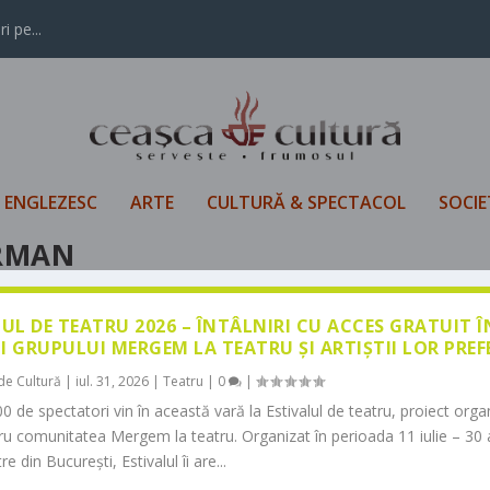
i pe...
L ENGLEZESC
ARTE
CULTURĂ & SPECTACOL
SOCIE
RMAN
LUL DE TEATRU 2026 – ÎNTÂLNIRI CU ACCES GRATUIT 
I GRUPULUI MERGEM LA TEATRU ȘI ARTIȘTII LOR PREF
de Cultură
|
iul. 31, 2026
|
Teatru
|
0
|
0 de spectatori vin în această vară la Estivalul de teatru, proiect orga
tru comunitatea Mergem la teatru. Organizat în perioada 11 iulie – 30 
re din București, Estivalul îi are...