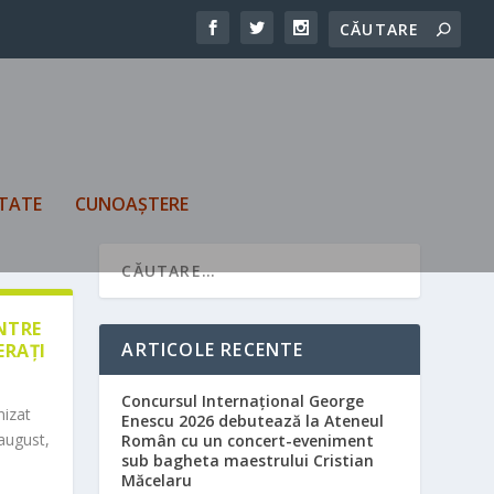
TATE
CUNOAȘTERE
ÎNTRE
ARTICOLE RECENTE
ERAȚI
Concursul Internațional George
nizat
Enescu 2026 debutează la Ateneul
august,
Român cu un concert-eveniment
sub bagheta maestrului Cristian
Măcelaru