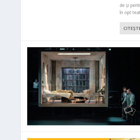
de și pen
în opt teat
CITEŞT