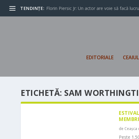
TENDINȚE:
Florin Piersic Jr: Un actor are voie să facă lucrur
EDITORIALE
CEAIU
ETICHETĂ:
SAM WORTHINGT
ESTIVA
MEMBRI
de
Ceașca 
Peste 1.50