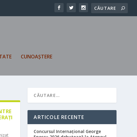
TATE
CUNOAȘTERE
ÎNTRE
ARTICOLE RECENTE
ERAȚI
Concursul Internațional George
nizat
Enescu 2026 debutează la Ateneul