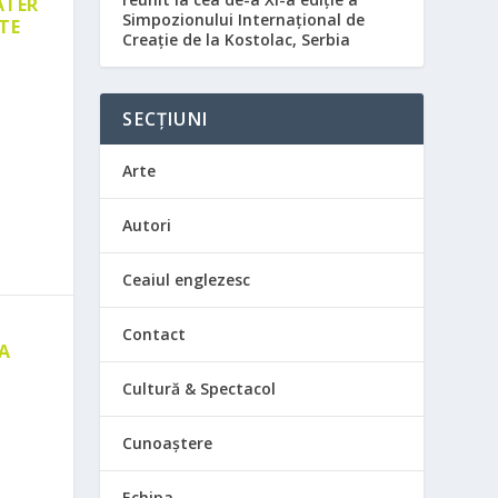
ATER
Simpozionului Internațional de
TE
Creație de la Kostolac, Serbia
SECȚIUNI
Arte
Autori
Ceaiul englezesc
Contact
 A
E
Cultură & Spectacol
Cunoaștere
Echipa