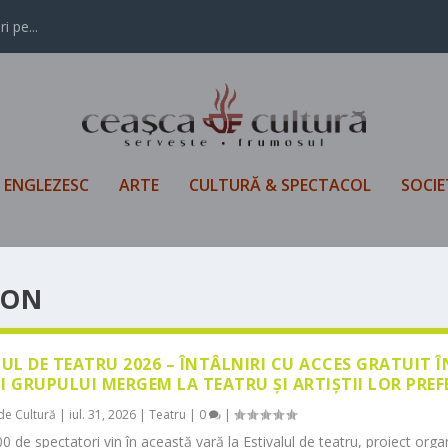
i pe...
L ENGLEZESC
ARTE
CULTURĂ & SPECTACOL
SOCIE
ION
LUL DE TEATRU 2026 – ÎNTÂLNIRI CU ACCES GRATUIT 
I GRUPULUI MERGEM LA TEATRU ȘI ARTIȘTII LOR PREF
de Cultură
|
iul. 31, 2026
|
Teatru
|
0
|
0 de spectatori vin în această vară la Estivalul de teatru, proiect orga