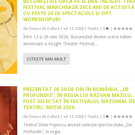
BUCUREȘTIUL URCĂ PE SCENĂ. INLIGHT THE
FESTIVAL MARCHEAZĂ ZECE ANI DE ACTIVITA
CU PESTE 20 DE SPECTACOLE ȘI OPT
WORKSHOPURI
de
Ceașca de Cultură
|
iul. 13, 2026
|
Teatru
|
0
|
Între 13 și 26 iulie 2026, Bucureștiul devine scena ediției
aniversare a InLight Theater Festival,...
CITEŞTE MAI MULT
PREZENTAT DE 30 DE ORI ÎN ROMÂNIA, „DE
PROFUNDIS”, ÎN REGIA LUI RĂZVAN MAZILU,
FOST SELECTAT ÎN FESTIVALUL NAȚIONAL D
TEATRU, EDIȚIA 2026
de
Ceașca de Cultură
|
iul. 13, 2026
|
Teatru
|
0
|
Teatrul Stela Popescu anunță selecția spectacolului „De
Profundis”, în regia...