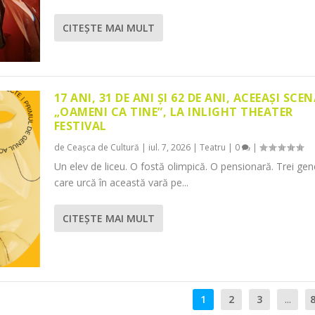
CITEŞTE MAI MULT
17 ANI, 31 DE ANI ȘI 62 DE ANI, ACEEAȘI SCEN
„OAMENI CA TINE”, LA INLIGHT THEATER
FESTIVAL
de
Ceașca de Cultură
|
iul. 7, 2026
|
Teatru
|
0
|
Un elev de liceu. O fostă olimpică. O pensionară. Trei gene
care urcă în această vară pe...
CITEŞTE MAI MULT
1
2
3
...