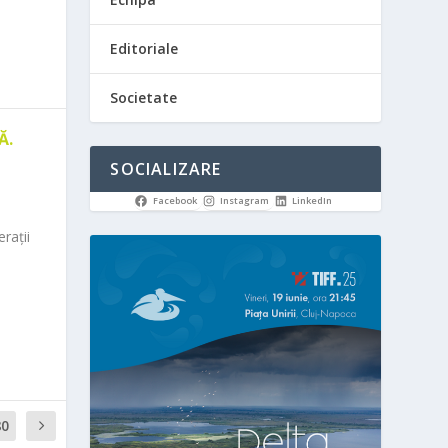
Editoriale
Societate
Ă.
SOCIALIZARE
Facebook
Instagram
LinkedIn
rații
80