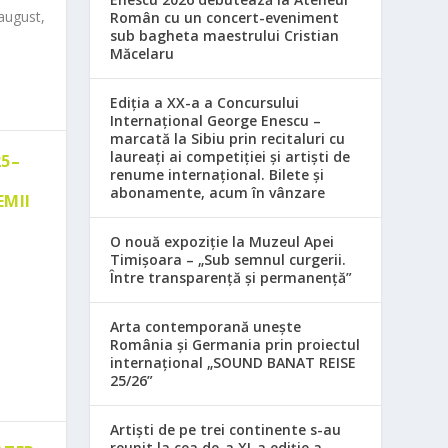
august,
Român cu un concert-eveniment
sub bagheta maestrului Cristian
Măcelaru
Ediția a XX-a a Concursului
Internațional George Enescu –
marcată la Sibiu prin recitaluri cu
laureați ai competiției și artiști de
25–
renume internațional. Bilete și
abonamente, acum în vânzare
EMII
O nouă expoziție la Muzeul Apei
Timișoara – „Sub semnul curgerii.
Între transparență și permanență”
Arta contemporană unește
România și Germania prin proiectul
internațional „SOUND BANAT REISE
25/26”
Artiști de pe trei continente s-au
reunit la cea de-a XI-a ediție a