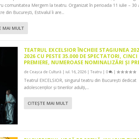
tru comunitatea Mergem la teatru. Organizat în perioada 11 iulie – 30 
re din București, Estivalul îi are...
E MAI MULT
TEATRUL EXCELSIOR ÎNCHEIE STAGIUNEA 20
2026 CU PESTE 35.000 DE SPECTATORI, CINCI
PREMIERE, NUMEROASE NOMINALIZĂRI ȘI PR
de
Ceașca de Cultură
|
iul. 16, 2026
|
Teatru
|
0
|
Teatrul EXCELSIOR, singurul teatru din București dedicat
adolescenților și tinerilor adulți,...
CITEŞTE MAI MULT