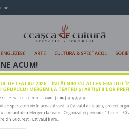
i pe...
L ENGLEZESC
ARTE
CULTURĂ & SPECTACOL
SOCIE
UNE ACUM!
LUL DE TEATRU 2026 – ÎNTÂLNIRI CU ACCES GRATUIT 
I GRUPULUI MERGEM LA TEATRU ȘI ARTIȘTII LOR PREF
de Cultură
|
iul. 31, 2026
|
Teatru
|
0
|
0 de spectatori vin în această vară la Estivalul de teatru, proiect orga
tru comunitatea Mergem la teatru. Organizat în perioada 11 iulie – 30 
re din București, Estivalul îi are...