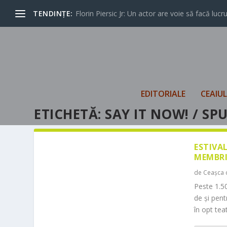
TENDINȚE:
Florin Piersic Jr: Un actor are voie să facă lucrur
EDITORIALE
CEAIU
ETICHETĂ:
SAY IT NOW! / SP
ESTIVA
MEMBRI
de
Ceașca 
Peste 1.50
de și pen
în opt teat