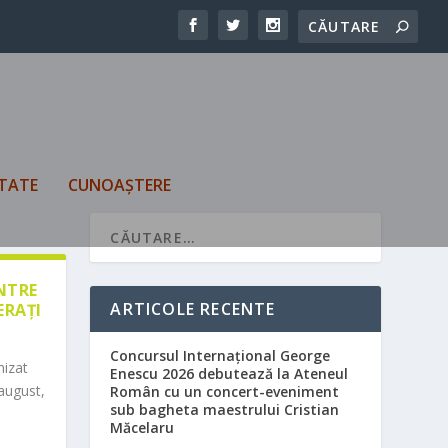
TATE
CUNOAȘTERE
ÎNTRE
ARTICOLE RECENTE
ERAȚI
Concursul Internațional George
nizat
Enescu 2026 debutează la Ateneul
august,
Român cu un concert-eveniment
sub bagheta maestrului Cristian
Măcelaru