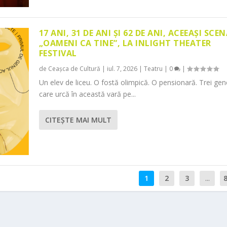
17 ANI, 31 DE ANI ȘI 62 DE ANI, ACEEAȘI SCEN
„OAMENI CA TINE”, LA INLIGHT THEATER
FESTIVAL
de
Ceașca de Cultură
|
iul. 7, 2026
|
Teatru
|
0
|
Un elev de liceu. O fostă olimpică. O pensionară. Trei gene
care urcă în această vară pe...
CITEŞTE MAI MULT
1
2
3
...