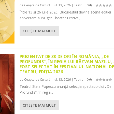
de
Ceașca de Cultură
|
iul. 13, 2026
|
Teatru
|
0
|
Între 13 și 26 iulie 2026, Bucureștiul devine scena ediției
aniversare a InLight Theater Festival,...
CITEŞTE MAI MULT
PREZENTAT DE 30 DE ORI ÎN ROMÂNIA, „DE
PROFUNDIS”, ÎN REGIA LUI RĂZVAN MAZILU,
FOST SELECTAT ÎN FESTIVALUL NAȚIONAL D
TEATRU, EDIȚIA 2026
de
Ceașca de Cultură
|
iul. 13, 2026
|
Teatru
|
0
|
Teatrul Stela Popescu anunță selecția spectacolului „De
Profundis”, în regia...
CITEŞTE MAI MULT