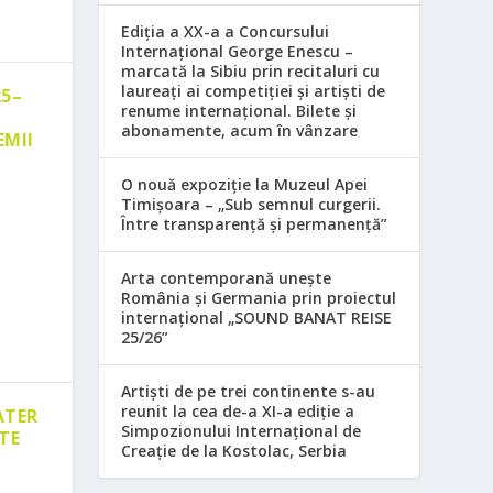
Ediția a XX-a a Concursului
Internațional George Enescu –
marcată la Sibiu prin recitaluri cu
laureați ai competiției și artiști de
25–
renume internațional. Bilete și
abonamente, acum în vânzare
EMII
O nouă expoziție la Muzeul Apei
Timișoara – „Sub semnul curgerii.
Între transparență și permanență”
Arta contemporană unește
România și Germania prin proiectul
internațional „SOUND BANAT REISE
25/26”
Artiști de pe trei continente s-au
reunit la cea de-a XI-a ediție a
ATER
Simpozionului Internațional de
TE
Creație de la Kostolac, Serbia