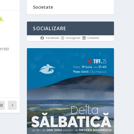
Societate
Ă.
SOCIALIZARE
Facebook
Instagram
LinkedIn
rații
80