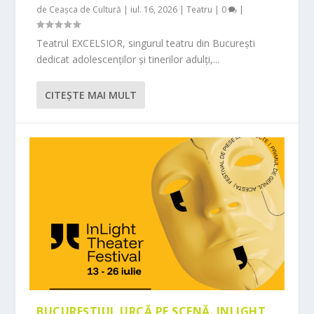
de
Ceașca de Cultură
|
iul. 16, 2026
|
Teatru
|
0
|
Teatrul EXCELSIOR, singurul teatru din București
dedicat adolescenților și tinerilor adulți,...
CITEŞTE MAI MULT
BUCUREȘTIUL URCĂ PE SCENĂ. INLIGHT