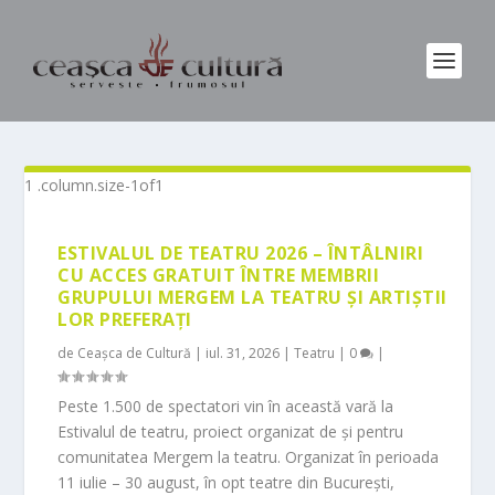
ESTIVALUL DE TEATRU 2026 – ÎNTÂLNIRI
CU ACCES GRATUIT ÎNTRE MEMBRII
GRUPULUI MERGEM LA TEATRU ȘI ARTIȘTII
LOR PREFERAȚI
de
Ceașca de Cultură
|
iul. 31, 2026
|
Teatru
|
0
|
Peste 1.500 de spectatori vin în această vară la
Estivalul de teatru, proiect organizat de și pentru
comunitatea Mergem la teatru. Organizat în perioada
11 iulie – 30 august, în opt teatre din București,