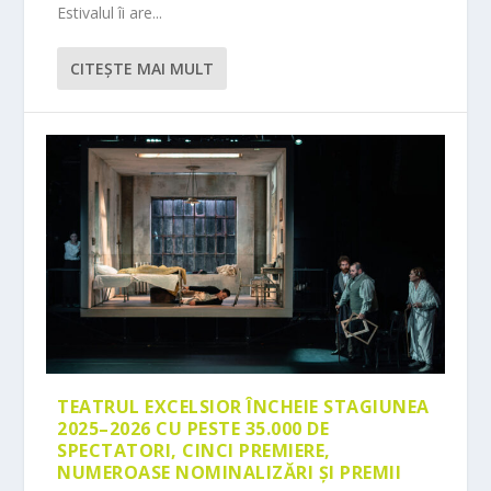
Estivalul îi are...
CITEŞTE MAI MULT
TEATRUL EXCELSIOR ÎNCHEIE STAGIUNEA
2025–2026 CU PESTE 35.000 DE
SPECTATORI, CINCI PREMIERE,
NUMEROASE NOMINALIZĂRI ȘI PREMII