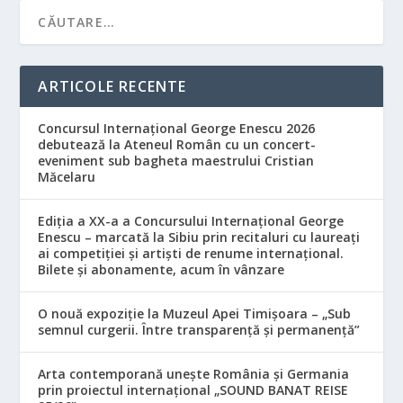
ARTICOLE RECENTE
Concursul Internațional George Enescu 2026
debutează la Ateneul Român cu un concert-
eveniment sub bagheta maestrului Cristian
Măcelaru
Ediția a XX-a a Concursului Internațional George
Enescu – marcată la Sibiu prin recitaluri cu laureați
ai competiției și artiști de renume internațional.
Bilete și abonamente, acum în vânzare
O nouă expoziție la Muzeul Apei Timișoara – „Sub
semnul curgerii. Între transparență și permanență”
Arta contemporană unește România și Germania
prin proiectul internațional „SOUND BANAT REISE