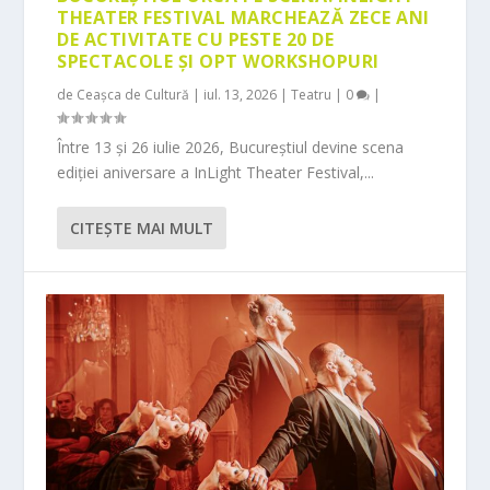
THEATER FESTIVAL MARCHEAZĂ ZECE ANI
DE ACTIVITATE CU PESTE 20 DE
SPECTACOLE ȘI OPT WORKSHOPURI
de
Ceașca de Cultură
|
iul. 13, 2026
|
Teatru
|
0
|
Între 13 și 26 iulie 2026, Bucureștiul devine scena
ediției aniversare a InLight Theater Festival,...
CITEŞTE MAI MULT