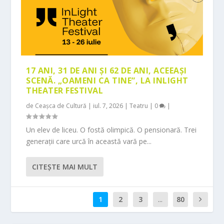
17 ANI, 31 DE ANI ȘI 62 DE ANI, ACEEAȘI
SCENĂ. „OAMENI CA TINE”, LA INLIGHT
THEATER FESTIVAL
de
Ceașca de Cultură
|
iul. 7, 2026
|
Teatru
|
0
|
Un elev de liceu. O fostă olimpică. O pensionară. Trei
generații care urcă în această vară pe...
CITEŞTE MAI MULT
1
2
3
...
80