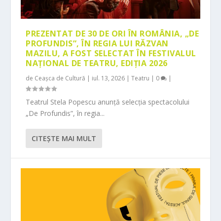
PREZENTAT DE 30 DE ORI ÎN ROMÂNIA, „DE
PROFUNDIS”, ÎN REGIA LUI RĂZVAN
MAZILU, A FOST SELECTAT ÎN FESTIVALUL
NAȚIONAL DE TEATRU, EDIȚIA 2026
de
Ceașca de Cultură
|
iul. 13, 2026
|
Teatru
|
0
|
Teatrul Stela Popescu anunță selecția spectacolului
„De Profundis”, în regia...
CITEŞTE MAI MULT