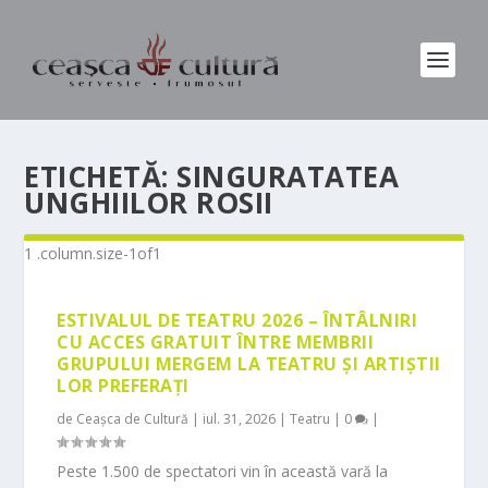
ETICHETĂ:
SINGURATATEA
UNGHIILOR ROSII
ESTIVALUL DE TEATRU 2026 – ÎNTÂLNIRI
CU ACCES GRATUIT ÎNTRE MEMBRII
GRUPULUI MERGEM LA TEATRU ȘI ARTIȘTII
LOR PREFERAȚI
de
Ceașca de Cultură
|
iul. 31, 2026
|
Teatru
|
0
|
Peste 1.500 de spectatori vin în această vară la