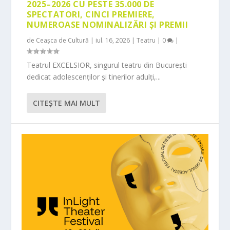
2025–2026 CU PESTE 35.000 DE
SPECTATORI, CINCI PREMIERE,
NUMEROASE NOMINALIZĂRI ȘI PREMII
de
Ceașca de Cultură
|
iul. 16, 2026
|
Teatru
|
0
|
Teatrul EXCELSIOR, singurul teatru din București
dedicat adolescenților și tinerilor adulți,...
CITEŞTE MAI MULT