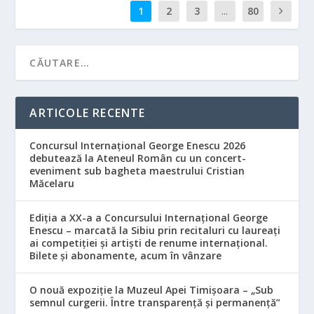
1
2
3
...
80
ARTICOLE RECENTE
Concursul Internațional George Enescu 2026
debutează la Ateneul Român cu un concert-
eveniment sub bagheta maestrului Cristian
Măcelaru
Ediția a XX-a a Concursului Internațional George
Enescu – marcată la Sibiu prin recitaluri cu laureați
ai competiției și artiști de renume internațional.
Bilete și abonamente, acum în vânzare
O nouă expoziție la Muzeul Apei Timișoara – „Sub
semnul curgerii. Între transparență și permanență”