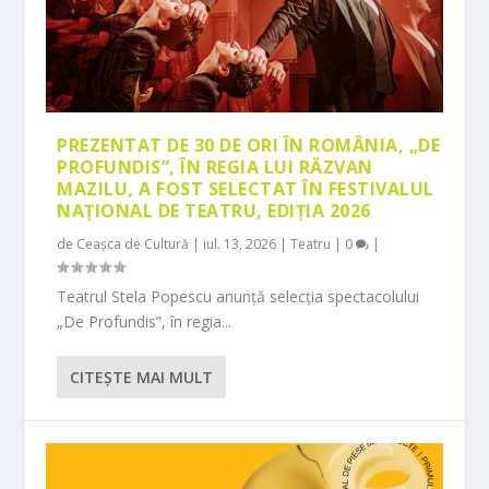
PREZENTAT DE 30 DE ORI ÎN ROMÂNIA, „DE
PROFUNDIS”, ÎN REGIA LUI RĂZVAN
MAZILU, A FOST SELECTAT ÎN FESTIVALUL
NAȚIONAL DE TEATRU, EDIȚIA 2026
de
Ceașca de Cultură
|
iul. 13, 2026
|
Teatru
|
0
|
Teatrul Stela Popescu anunță selecția spectacolului
„De Profundis”, în regia...
CITEŞTE MAI MULT