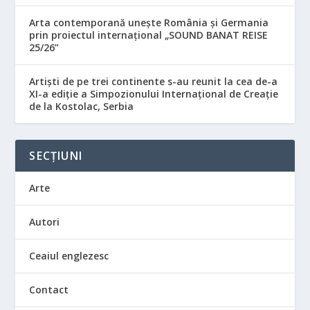
Arta contemporană unește România și Germania
prin proiectul internațional „SOUND BANAT REISE
25/26”
Artiști de pe trei continente s-au reunit la cea de-a
XI-a ediție a Simpozionului Internațional de Creație
de la Kostolac, Serbia
SECȚIUNI
Arte
Autori
Ceaiul englezesc
Contact