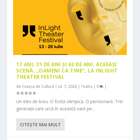
17 ANI, 31 DE ANI ȘI 62 DE ANI, ACEEAȘI
SCENĂ. „OAMENI CA TINE”, LA INLIGHT
THEATER FESTIVAL
de
Ceașca de Cultură
|
iul. 7, 2026
|
Teatru
|
0
|
Un elev de liceu. O fostă olimpică. O pensionară. Trei
generații care urcă în această vară pe...
CITEŞTE MAI MULT