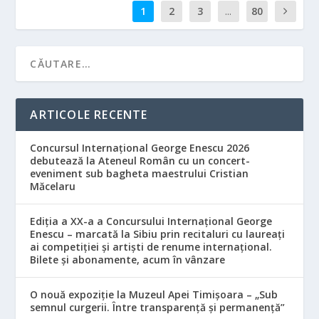
1
2
3
...
80
ARTICOLE RECENTE
Concursul Internațional George Enescu 2026
debutează la Ateneul Român cu un concert-
eveniment sub bagheta maestrului Cristian
Măcelaru
Ediția a XX-a a Concursului Internațional George
Enescu – marcată la Sibiu prin recitaluri cu laureați
ai competiției și artiști de renume internațional.
Bilete și abonamente, acum în vânzare
O nouă expoziție la Muzeul Apei Timișoara – „Sub
semnul curgerii. Între transparență și permanență”