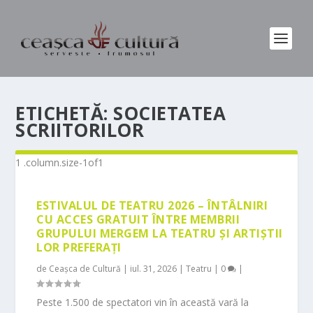
ETICHETĂ:
SOCIETATEA
SCRIITORILOR
ESTIVALUL DE TEATRU 2026 – ÎNTÂLNIRI
CU ACCES GRATUIT ÎNTRE MEMBRII
GRUPULUI MERGEM LA TEATRU ȘI ARTIȘTII
LOR PREFERAȚI
de
Ceașca de Cultură
|
iul. 31, 2026
|
Teatru
|
0
|
Peste 1.500 de spectatori vin în această vară la