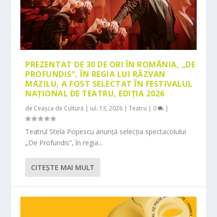
PREZENTAT DE 30 DE ORI ÎN ROMÂNIA, „DE
PROFUNDIS”, ÎN REGIA LUI RĂZVAN
MAZILU, A FOST SELECTAT ÎN FESTIVALUL
NAȚIONAL DE TEATRU, EDIȚIA 2026
de
Ceașca de Cultură
|
iul. 13, 2026
|
Teatru
|
0
|
Teatrul Stela Popescu anunță selecția spectacolului
„De Profundis”, în regia...
CITEŞTE MAI MULT