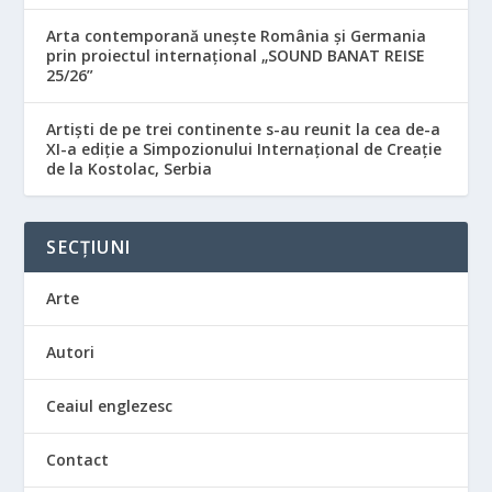
Arta contemporană unește România și Germania
prin proiectul internațional „SOUND BANAT REISE
25/26”
Artiști de pe trei continente s-au reunit la cea de-a
XI-a ediție a Simpozionului Internațional de Creație
de la Kostolac, Serbia
SECȚIUNI
Arte
Autori
Ceaiul englezesc
Contact