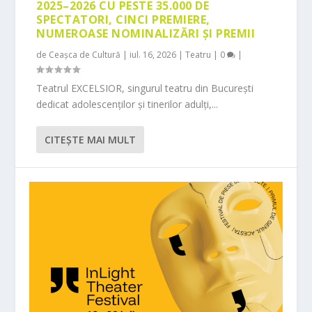
2025–2026 CU PESTE 35.000 DE
SPECTATORI, CINCI PREMIERE,
NUMEROASE NOMINALIZĂRI ȘI PREMII
de
Ceașca de Cultură
|
iul. 16, 2026
|
Teatru
|
0
|
Teatrul EXCELSIOR, singurul teatru din București
dedicat adolescenților și tinerilor adulți,...
CITEŞTE MAI MULT