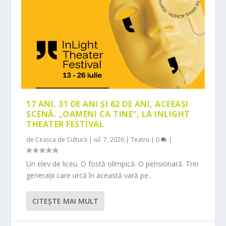
17 ANI, 31 DE ANI ȘI 62 DE ANI, ACEEAȘI
SCENĂ. „OAMENI CA TINE”, LA INLIGHT
THEATER FESTIVAL
de
Ceașca de Cultură
|
iul. 7, 2026
|
Teatru
|
0
|
Un elev de liceu. O fostă olimpică. O pensionară. Trei
generații care urcă în această vară pe...
CITEŞTE MAI MULT