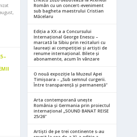
nizat
Român cu un concert-eveniment
sub bagheta maestrului Cristian
august,
Măcelaru
Ediția a XX-a a Concursului
Internațional George Enescu –
marcată la Sibiu prin recitaluri cu
laureați ai competiției și artiști de
renume internațional. Bilete și
25–
abonamente, acum în vânzare
EMII
O nouă expoziție la Muzeul Apei
Timișoara – „Sub semnul curgerii.
Între transparență și permanență”
Arta contemporană unește
România și Germania prin proiectul
internațional „SOUND BANAT REISE
25/26”
Artiști de pe trei continente s-au
reunit la cea de-a XI-a ediție a