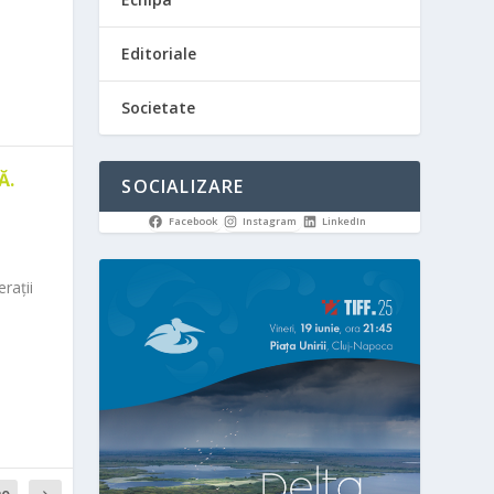
Editoriale
Societate
Ă.
SOCIALIZARE
Facebook
Instagram
LinkedIn
rații