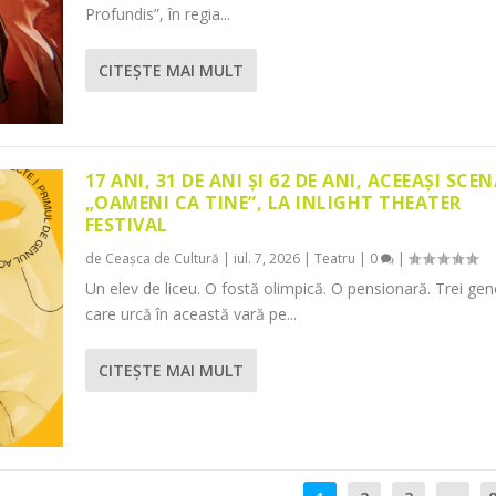
Profundis”, în regia...
CITEŞTE MAI MULT
17 ANI, 31 DE ANI ȘI 62 DE ANI, ACEEAȘI SCEN
„OAMENI CA TINE”, LA INLIGHT THEATER
FESTIVAL
de
Ceașca de Cultură
|
iul. 7, 2026
|
Teatru
|
0
|
Un elev de liceu. O fostă olimpică. O pensionară. Trei gene
care urcă în această vară pe...
CITEŞTE MAI MULT