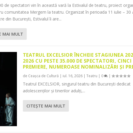
0 de spectatori vin în această vară la Estivalul de teatru, proiect orga
tru comunitatea Mergem la teatru. Organizat în perioada 11 iulie – 30 
re din București, Estivalul îi are...
E MAI MULT
TEATRUL EXCELSIOR ÎNCHEIE STAGIUNEA 20
2026 CU PESTE 35.000 DE SPECTATORI, CINCI
PREMIERE, NUMEROASE NOMINALIZĂRI ȘI PR
de
Ceașca de Cultură
|
iul. 16, 2026
|
Teatru
|
0
|
Teatrul EXCELSIOR, singurul teatru din București dedicat
adolescenților și tinerilor adulți,...
CITEŞTE MAI MULT