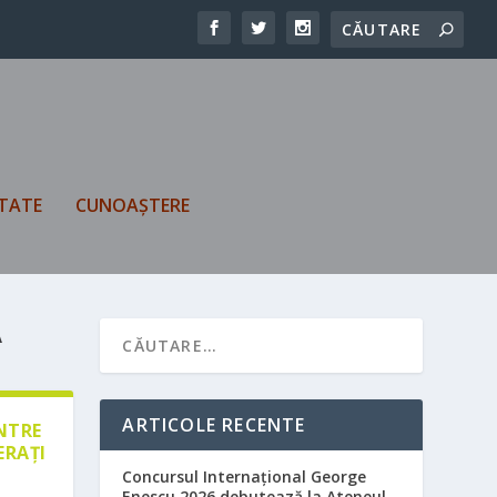
TATE
CUNOAȘTERE
A
U
ARTICOLE RECENTE
ÎNTRE
ERAȚI
Concursul Internațional George
Enescu 2026 debutează la Ateneul