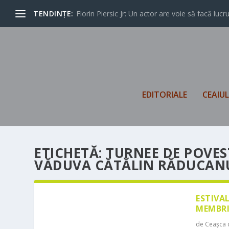
TENDINȚE:
Florin Piersic Jr: Un actor are voie să facă lucrur
EDITORIALE
CEAIU
ETICHETĂ:
TURNEE DE POVE
VĂDUVA CĂTĂLIN RĂDUCANU
ESTIVA
MEMBRI
de
Ceașca 