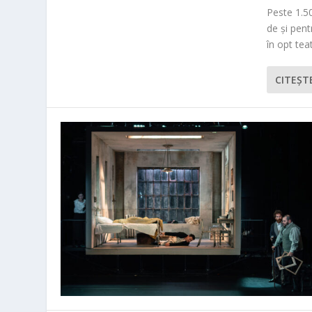
Peste 1.50
de și pen
în opt teat
CITEŞT