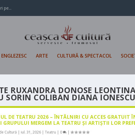
i pe...
L ENGLEZESC
ARTE
CULTURĂ & SPECTACOL
SOCIE
STE RUXANDRA DONOSE LEONTIN
 SORIN COLIBAN DIANA IONESC
LUL DE TEATRU 2026 – ÎNTÂLNIRI CU ACCES GRATUIT 
I GRUPULUI MERGEM LA TEATRU ȘI ARTIȘTII LOR PREF
de Cultură
|
iul. 31, 2026
|
Teatru
|
0
|