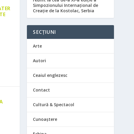
Simpozionului Internațional de
ATER
Creație de la Kostolac, Serbia
TE
SECȚIUNI
Arte
Autori
Ceaiul englezesc
Contact
 A
Cultură & Spectacol
E
Cunoaștere
Echipa