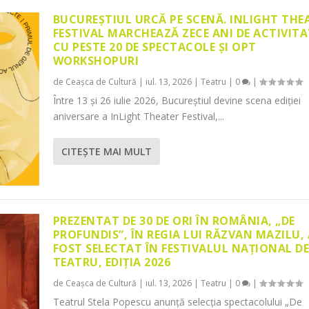
BUCUREȘTIUL URCĂ PE SCENĂ. INLIGHT THE
FESTIVAL MARCHEAZĂ ZECE ANI DE ACTIVITA
CU PESTE 20 DE SPECTACOLE ȘI OPT
WORKSHOPURI
de
Ceașca de Cultură
|
iul. 13, 2026
|
Teatru
|
0
|
Între 13 și 26 iulie 2026, Bucureștiul devine scena ediției
aniversare a InLight Theater Festival,...
CITEŞTE MAI MULT
PREZENTAT DE 30 DE ORI ÎN ROMÂNIA, „DE
PROFUNDIS”, ÎN REGIA LUI RĂZVAN MAZILU,
FOST SELECTAT ÎN FESTIVALUL NAȚIONAL D
TEATRU, EDIȚIA 2026
de
Ceașca de Cultură
|
iul. 13, 2026
|
Teatru
|
0
|
Teatrul Stela Popescu anunță selecția spectacolului „De