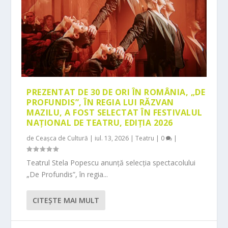
PREZENTAT DE 30 DE ORI ÎN ROMÂNIA, „DE
PROFUNDIS”, ÎN REGIA LUI RĂZVAN
MAZILU, A FOST SELECTAT ÎN FESTIVALUL
NAȚIONAL DE TEATRU, EDIȚIA 2026
de
Ceașca de Cultură
|
iul. 13, 2026
|
Teatru
|
0
|
Teatrul Stela Popescu anunță selecția spectacolului
„De Profundis”, în regia...
CITEŞTE MAI MULT