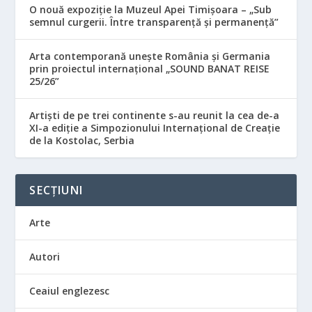
O nouă expoziție la Muzeul Apei Timișoara – „Sub
semnul curgerii. Între transparență și permanență”
Arta contemporană unește România și Germania
prin proiectul internațional „SOUND BANAT REISE
25/26”
Artiști de pe trei continente s-au reunit la cea de-a
XI-a ediție a Simpozionului Internațional de Creație
de la Kostolac, Serbia
SECȚIUNI
Arte
Autori
Ceaiul englezesc