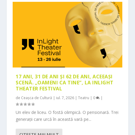
17 ANI, 31 DE ANI ȘI 62 DE ANI, ACEEAȘI
SCENĂ. „OAMENI CA TINE”, LA INLIGHT
THEATER FESTIVAL
de
Ceașca de Cultură
|
iul. 7, 2026
|
Teatru
|
0
|
Un elev de liceu. O fostă olimpică. O pensionară. Trei
generații care urcă în această vară pe...
CITEŞTE MAI MULT