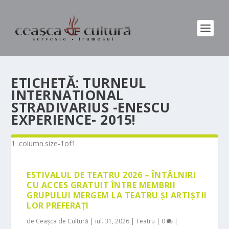
ETICHETĂ:
TURNEUL
INTERNATIONAL
STRADIVARIUS -ENESCU
EXPERIENCE- 2015!
ESTIVALUL DE TEATRU 2026 – ÎNTÂLNIRI
CU ACCES GRATUIT ÎNTRE MEMBRII
GRUPULUI MERGEM LA TEATRU ȘI ARTIȘTII
LOR PREFERAȚI
de
Ceașca de Cultură
|
iul. 31, 2026
|
Teatru
|
0
|