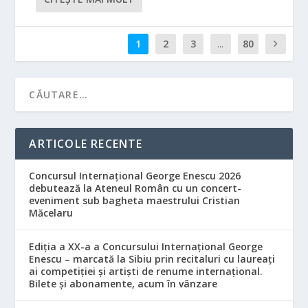
1
2
3
...
80
ARTICOLE RECENTE
Concursul Internațional George Enescu 2026
debutează la Ateneul Român cu un concert-
eveniment sub bagheta maestrului Cristian
Măcelaru
Ediția a XX-a a Concursului Internațional George
Enescu – marcată la Sibiu prin recitaluri cu laureați
ai competiției și artiști de renume internațional.
Bilete și abonamente, acum în vânzare