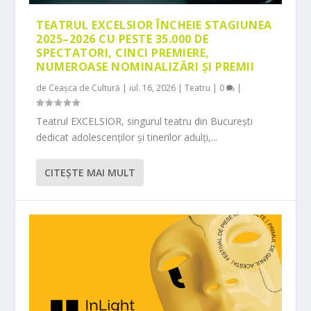
TEATRUL EXCELSIOR ÎNCHEIE STAGIUNEA
2025–2026 CU PESTE 35.000 DE
SPECTATORI, CINCI PREMIERE,
NUMEROASE NOMINALIZĂRI ȘI PREMII
de
Ceașca de Cultură
|
iul. 16, 2026
|
Teatru
|
0
|
Teatrul EXCELSIOR, singurul teatru din București
dedicat adolescenților și tinerilor adulți,...
CITEŞTE MAI MULT