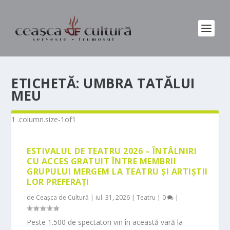
ETICHETĂ:
UMBRA TATĂLUI
MEU
ESTIVALUL DE TEATRU 2026 – ÎNTÂLNIRI
CU ACCES GRATUIT ÎNTRE MEMBRII
GRUPULUI MERGEM LA TEATRU ȘI ARTIȘTII
LOR PREFERAȚI
de
Ceașca de Cultură
|
iul. 31, 2026
|
Teatru
|
0
|
Peste 1.500 de spectatori vin în această vară la