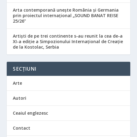
Arta contemporană unește România și Germania
prin proiectul internațional „SOUND BANAT REISE
25/26”
Artiști de pe trei continente s-au reunit la cea de-a
XI-a ediție a Simpozionului Internațional de Creație
de la Kostolac, Serbia
SECȚIUNI
Arte
Autori
Ceaiul englezesc
Contact