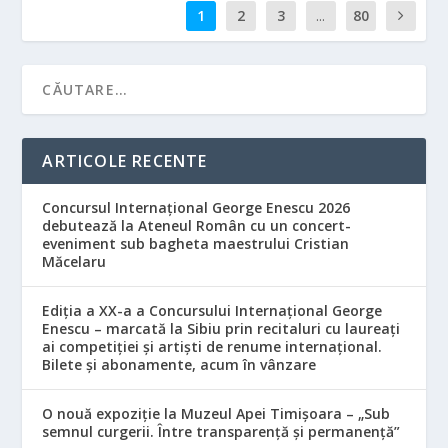
1
2
3
...
80
ARTICOLE RECENTE
Concursul Internațional George Enescu 2026
debutează la Ateneul Român cu un concert-
eveniment sub bagheta maestrului Cristian
Măcelaru
Ediția a XX-a a Concursului Internațional George
Enescu – marcată la Sibiu prin recitaluri cu laureați
ai competiției și artiști de renume internațional.
Bilete și abonamente, acum în vânzare
O nouă expoziție la Muzeul Apei Timișoara – „Sub
semnul curgerii. Între transparență și permanență”