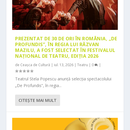
PREZENTAT DE 30 DE ORI ÎN ROMÂNIA, „DE
PROFUNDIS”, ÎN REGIA LUI RĂZVAN
MAZILU, A FOST SELECTAT ÎN FESTIVALUL
NAȚIONAL DE TEATRU, EDIȚIA 2026
de
Ceașca de Cultură
|
iul. 13, 2026
|
Teatru
|
0
|
Teatrul Stela Popescu anunță selecția spectacolului
„De Profundis”, în regia...
CITEŞTE MAI MULT