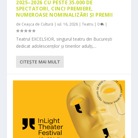
2025–2026 CU PESTE 35.000 DE
SPECTATORI, CINCI PREMIERE,
NUMEROASE NOMINALIZĂRI ȘI PREMII
de
Ceașca de Cultură
|
iul. 16, 2026
|
Teatru
|
0
|
Teatrul EXCELSIOR, singurul teatru din București
dedicat adolescenților și tinerilor adulți,...
CITEŞTE MAI MULT