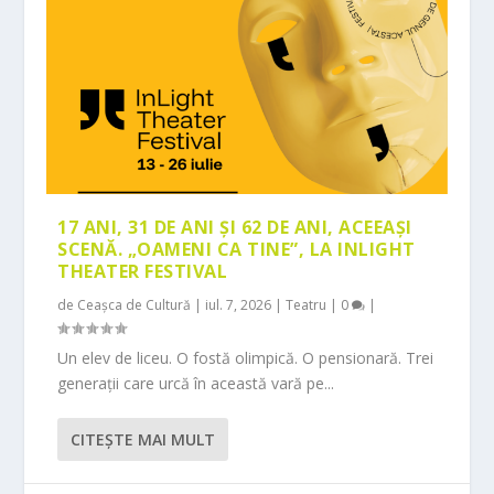
17 ANI, 31 DE ANI ȘI 62 DE ANI, ACEEAȘI
SCENĂ. „OAMENI CA TINE”, LA INLIGHT
THEATER FESTIVAL
de
Ceașca de Cultură
|
iul. 7, 2026
|
Teatru
|
0
|
Un elev de liceu. O fostă olimpică. O pensionară. Trei
generații care urcă în această vară pe...
CITEŞTE MAI MULT