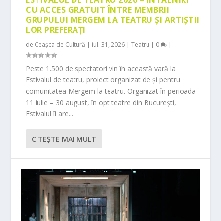
ESTIVALUL DE TEATRU 2026 – ÎNTÂLNIRI
CU ACCES GRATUIT ÎNTRE MEMBRII
GRUPULUI MERGEM LA TEATRU ȘI ARTIȘTII
LOR PREFERAȚI
de
Ceașca de Cultură
|
iul. 31, 2026
|
Teatru
|
0
|
Peste 1.500 de spectatori vin în această vară la
Estivalul de teatru, proiect organizat de și pentru
comunitatea Mergem la teatru. Organizat în perioada
11 iulie – 30 august, în opt teatre din București,
Estivalul îi are...
CITEŞTE MAI MULT