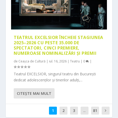
TEATRUL EXCELSIOR ÎNCHEIE STAGIUNEA
2025–2026 CU PESTE 35.000 DE
SPECTATORI, CINCI PREMIERE,
NUMEROASE NOMINALIZĂRI ȘI PREMII
de
Ceașca de Cultură
|
iul. 16, 2026
|
Teatru
|
0
|
Teatrul EXCELSIOR, singurul teatru din București
dedicat adolescenților și tinerilor adulți,...
CITEŞTE MAI MULT
1
2
3
...
81