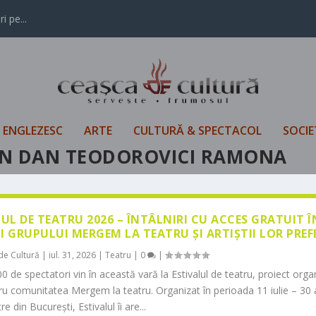
i pe...
L ENGLEZESC
ARTE
CULTURĂ & SPECTACOL
SOCIE
AN DAN TEODOROVICI RAMONA
LUL DE TEATRU 2026 – ÎNTÂLNIRI CU ACCES GRATUIT 
I GRUPULUI MERGEM LA TEATRU ȘI ARTIȘTII LOR PREF
de Cultură
|
iul. 31, 2026
|
Teatru
|
0
|
0 de spectatori vin în această vară la Estivalul de teatru, proiect orga
tru comunitatea Mergem la teatru. Organizat în perioada 11 iulie – 30 
re din București, Estivalul îi are...