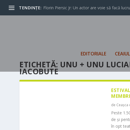
TENDINȚE:
Florin Piersic Jr: Un actor are voie să facă lucrur
EDITORIALE
CEAIU
ETICHETĂ:
UNU + UNU LUCI
IACOBUTE
ESTIVA
MEMBRI
de
Ceașca 
Peste 1.50
de și pen
în opt teat