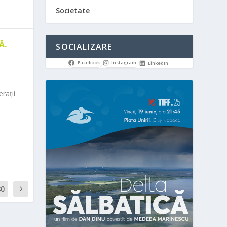
Societate
Ă.
SOCIALIZARE
Facebook
Instagram
LinkedIn
rații
80