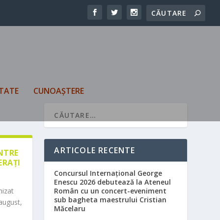
TATE
CUNOAȘTERE
ARTICOLE RECENTE
ÎNTRE
ERAȚI
Concursul Internațional George
Enescu 2026 debutează la Ateneul
nizat
Român cu un concert-eveniment
sub bagheta maestrului Cristian
august,
Măcelaru