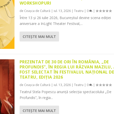
WORKSHOPURI
de
Ceașca de Cultură
|
iul. 13, 2026
|
Teatru
|
0
|
Între 13 și 26 iulie 2026, Bucureștiul devine scena ediției
aniversare a InLight Theater Festival,...
CITEŞTE MAI MULT
PREZENTAT DE 30 DE ORI ÎN ROMÂNIA, „DE
PROFUNDIS”, ÎN REGIA LUI RĂZVAN MAZILU,
FOST SELECTAT ÎN FESTIVALUL NAȚIONAL D
TEATRU, EDIȚIA 2026
de
Ceașca de Cultură
|
iul. 13, 2026
|
Teatru
|
0
|
Teatrul Stela Popescu anunță selecția spectacolului „De
Profundis”, în regia...
CITEŞTE MAI MULT