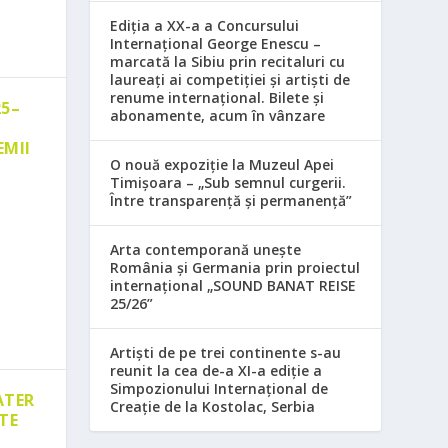
Ediția a XX-a a Concursului
Internațional George Enescu –
marcată la Sibiu prin recitaluri cu
laureați ai competiției și artiști de
renume internațional. Bilete și
25–
abonamente, acum în vânzare
EMII
O nouă expoziție la Muzeul Apei
Timișoara – „Sub semnul curgerii.
Între transparență și permanență”
Arta contemporană unește
România și Germania prin proiectul
internațional „SOUND BANAT REISE
25/26”
Artiști de pe trei continente s-au
reunit la cea de-a XI-a ediție a
Simpozionului Internațional de
ATER
Creație de la Kostolac, Serbia
TE