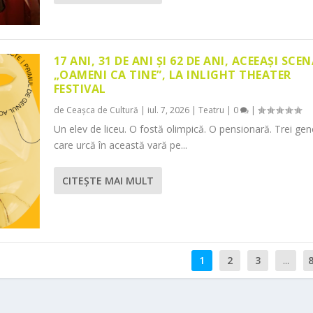
17 ANI, 31 DE ANI ȘI 62 DE ANI, ACEEAȘI SCEN
„OAMENI CA TINE”, LA INLIGHT THEATER
FESTIVAL
de
Ceașca de Cultură
|
iul. 7, 2026
|
Teatru
|
0
|
Un elev de liceu. O fostă olimpică. O pensionară. Trei gene
care urcă în această vară pe...
CITEŞTE MAI MULT
1
2
3
...