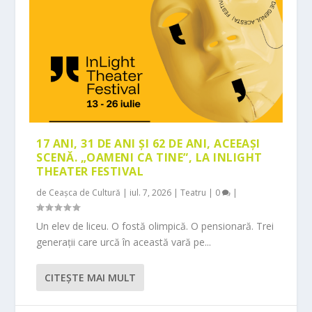
17 ANI, 31 DE ANI ȘI 62 DE ANI, ACEEAȘI
SCENĂ. „OAMENI CA TINE”, LA INLIGHT
THEATER FESTIVAL
de
Ceașca de Cultură
|
iul. 7, 2026
|
Teatru
|
0
|
Un elev de liceu. O fostă olimpică. O pensionară. Trei
generații care urcă în această vară pe...
CITEŞTE MAI MULT