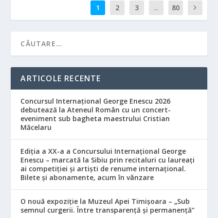
1
2
3
...
80
ARTICOLE RECENTE
Concursul Internațional George Enescu 2026
debutează la Ateneul Român cu un concert-
eveniment sub bagheta maestrului Cristian
Măcelaru
Ediția a XX-a a Concursului Internațional George
Enescu – marcată la Sibiu prin recitaluri cu laureați
ai competiției și artiști de renume internațional.
Bilete și abonamente, acum în vânzare
O nouă expoziție la Muzeul Apei Timișoara – „Sub
semnul curgerii. Între transparență și permanență”