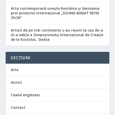
Arta contemporană unește România și Germania
prin proiectul internațional „SOUND BANAT REISE
25/26”
Artiști de pe trei continente s-au reunit la cea de-a
XI-a ediție a Simpozionului Internațional de Creație
de la Kostolac, Serbia
SECȚIUNI
Arte
Autori
Ceaiul englezesc
Contact