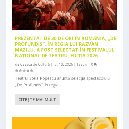
PREZENTAT DE 30 DE ORI ÎN ROMÂNIA, „DE
PROFUNDIS”, ÎN REGIA LUI RĂZVAN
MAZILU, A FOST SELECTAT ÎN FESTIVALUL
NAȚIONAL DE TEATRU, EDIȚIA 2026
de
Ceașca de Cultură
|
iul. 13, 2026
|
Teatru
|
0
|
Teatrul Stela Popescu anunță selecția spectacolului
„De Profundis”, în regia...
CITEŞTE MAI MULT