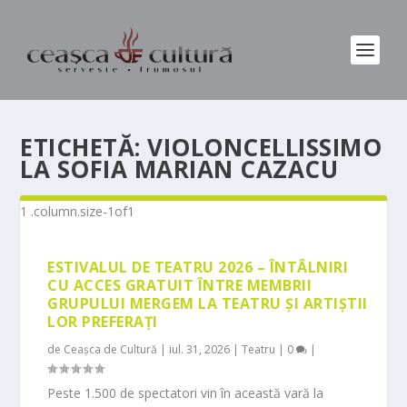
ETICHETĂ:
VIOLONCELLISSIMO
LA SOFIA MARIAN CAZACU
ESTIVALUL DE TEATRU 2026 – ÎNTÂLNIRI
CU ACCES GRATUIT ÎNTRE MEMBRII
GRUPULUI MERGEM LA TEATRU ȘI ARTIȘTII
LOR PREFERAȚI
de
Ceașca de Cultură
|
iul. 31, 2026
|
Teatru
|
0
|
Peste 1.500 de spectatori vin în această vară la