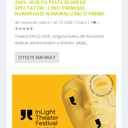
2025–2026 CU PESTE 35.000 DE
SPECTATORI, CINCI PREMIERE,
NUMEROASE NOMINALIZĂRI ȘI PREMII
de
Ceașca de Cultură
|
iul. 16, 2026
|
Teatru
|
0
|
Teatrul EXCELSIOR, singurul teatru din București
dedicat adolescenților și tinerilor adulți,...
CITEŞTE MAI MULT