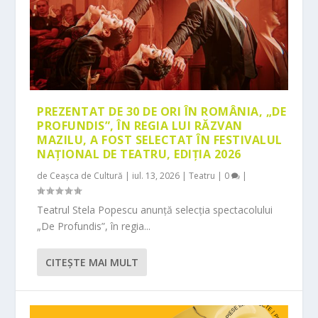
PREZENTAT DE 30 DE ORI ÎN ROMÂNIA, „DE
PROFUNDIS”, ÎN REGIA LUI RĂZVAN
MAZILU, A FOST SELECTAT ÎN FESTIVALUL
NAȚIONAL DE TEATRU, EDIȚIA 2026
de
Ceașca de Cultură
|
iul. 13, 2026
|
Teatru
|
0
|
Teatrul Stela Popescu anunță selecția spectacolului
„De Profundis”, în regia...
CITEŞTE MAI MULT