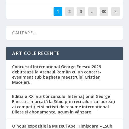
1
2
3
...
80
ARTICOLE RECENTE
Concursul Internațional George Enescu 2026
debutează la Ateneul Român cu un concert-
eveniment sub bagheta maestrului Cristian
Măcelaru
Ediția a XX-a a Concursului Internațional George
Enescu – marcată la Sibiu prin recitaluri cu laureați
ai competiției și artiști de renume internațional.
Bilete și abonamente, acum în vânzare
O nouă expoziție la Muzeul Apei Timișoara – „Sub