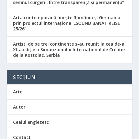
semnul curgerii. Între transparență și permanență”
Arta contemporană unește România și Germania
prin proiectul internațional „SOUND BANAT REISE
25/26”
Artiști de pe trei continente s-au reunit la cea de-a
XI-a ediție a Simpozionului Internațional de Creație
de la Kostolac, Serbia
SECȚIUNI
Arte
Autori
Ceaiul englezesc
Contact