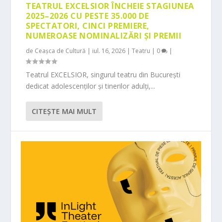
TEATRUL EXCELSIOR ÎNCHEIE STAGIUNEA
2025–2026 CU PESTE 35.000 DE
SPECTATORI, CINCI PREMIERE,
NUMEROASE NOMINALIZĂRI ȘI PREMII
de
Ceașca de Cultură
|
iul. 16, 2026
|
Teatru
|
0
|
Teatrul EXCELSIOR, singurul teatru din București
dedicat adolescenților și tinerilor adulți,...
CITEŞTE MAI MULT