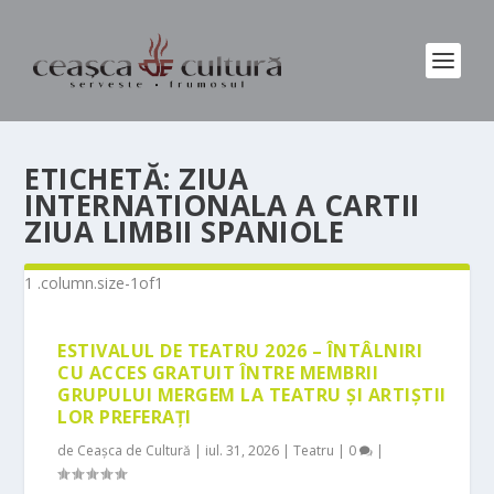
ETICHETĂ:
ZIUA
INTERNATIONALA A CARTII
ZIUA LIMBII SPANIOLE
ESTIVALUL DE TEATRU 2026 – ÎNTÂLNIRI
CU ACCES GRATUIT ÎNTRE MEMBRII
GRUPULUI MERGEM LA TEATRU ȘI ARTIȘTII
LOR PREFERAȚI
de
Ceașca de Cultură
|
iul. 31, 2026
|
Teatru
|
0
|