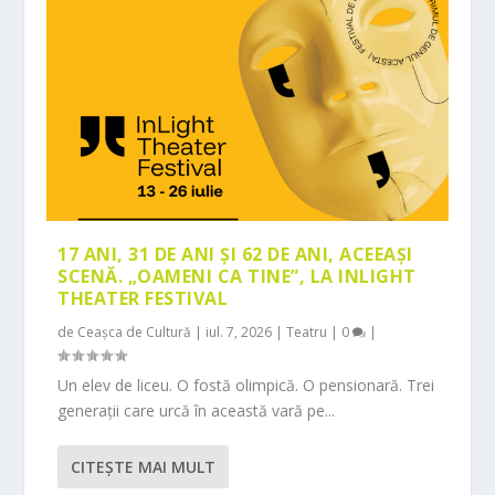
17 ANI, 31 DE ANI ȘI 62 DE ANI, ACEEAȘI
SCENĂ. „OAMENI CA TINE”, LA INLIGHT
THEATER FESTIVAL
de
Ceașca de Cultură
|
iul. 7, 2026
|
Teatru
|
0
|
Un elev de liceu. O fostă olimpică. O pensionară. Trei
generații care urcă în această vară pe...
CITEŞTE MAI MULT